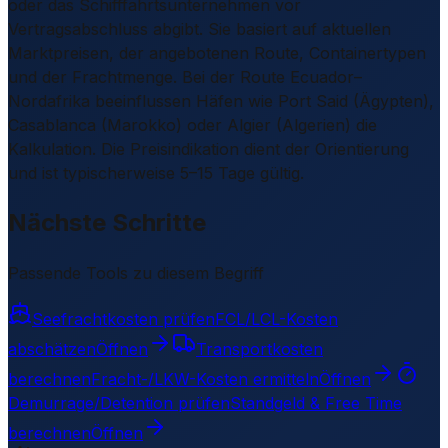
oder das Schifffahrtsunternehmen vor
Vertragsabschluss abgibt. Sie basiert auf aktuellen
Marktpreisen, der angebotenen Route, Containertypen
und der Frachtmenge. Bei der Route Ecuador–
Nordafrika beeinflussen Häfen wie Port Said (Ägypten),
Casablanca (Marokko) oder Algier (Algerien) die
Kalkulation. Die Preisindikation dient der Orientierung
und ist typischerweise 5–15 Tage gültig.
Nächste Schritte
Passende Tools zu diesem Begriff
Seefrachtkosten prüfen
FCL/LCL-Kosten
abschätzen
Öffnen
Transportkosten
berechnen
Fracht-/LKW-Kosten ermitteln
Öffnen
Demurrage/Detention prüfen
Standgeld & Free Time
berechnen
Öffnen