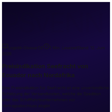
PSvENN
Logistik-Glossar
DE
1
Min. Lesezeit
Stand:
12. Juni
2026
Preisindikation Seefracht von
Ecuador nach Nordafrika
Eine Preisindikation für Seefracht ist eine unverbindliche
Schätzung der Versandkosten, welche die Spedition
oder das Schifffahrtsunternehmen vor
Vertragsabschluss abgibt.