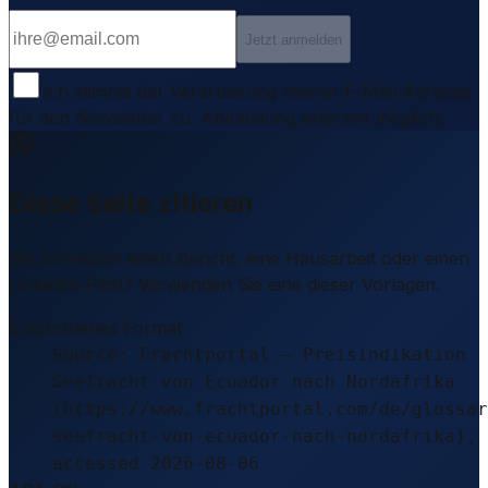
Jetzt anmelden
Ich stimme der Verarbeitung meiner E-Mail-Adresse
für den Newsletter zu. Abmeldung jederzeit möglich.
Diese Seite zitieren
Sie schreiben einen Bericht, eine Hausarbeit oder einen
LinkedIn-Post? Verwenden Sie eine dieser Vorlagen.
Empfohlenes Format
Source: Frachtportal – Preisindikation
Seefracht von Ecuador nach Nordafrika
(https://www.frachtportal.com/de/glossar
seefracht-von-ecuador-nach-nordafrika),
accessed 2026-08-06