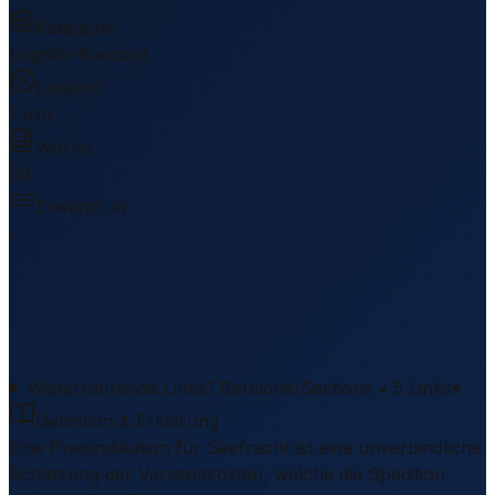
Kategorie
Logistik-Konzept
Lesezeit
1 min
Wörter
59
Erwähnt in
–
Weiterführende Links
1 Bereiche/Sections • 5 Links
▾
Definition & Erklärung
Eine Preisindikation für Seefracht ist eine unverbindliche
Schätzung der Versandkosten, welche die Spedition