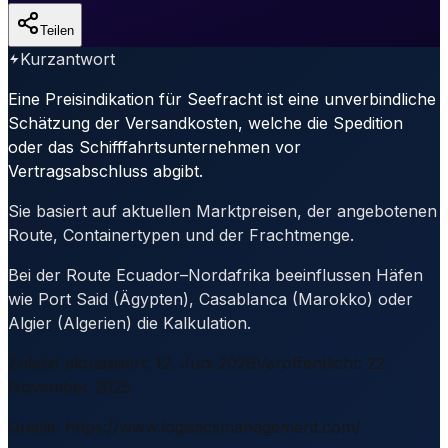
Teilen
Kurzantwort
Eine Preisindikation für Seefracht ist eine unverbindliche
Schätzung der Versandkosten, welche die Spedition
oder das Schifffahrtsunternehmen vor
Vertragsabschluss abgibt.
Sie basiert auf aktuellen Marktpreisen, der angebotenen
Route, Containertypen und der Frachtmenge.
Bei der Route Ecuador–Nordafrika beeinflussen Häfen
wie Port Said (Ägypten), Casablanca (Marokko) oder
Algier (Algerien) die Kalkulation.
Zuletzt aktualisiert
:
12. Juni 2026
Veröffentlicht
:
22.
November 2025
Quelle
:
https://www.logisticsmanagement.com/