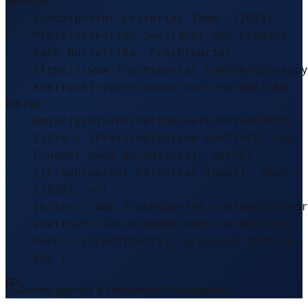
APA-Stil
Frachtportal Editorial Team. (2025).
Preisindikation Seefracht von Ecuador
nach Nordafrika. Frachtportal.
https://www.frachtportal.com/de/glossary
seefracht-von-ecuador-nach-nordafrika
BibTeX
@misc{preisindikationseefrachtvon2025,
title = {Preisindikation Seefracht von
Ecuador nach Nordafrika}, author =
{{Frachtportal Editorial Team}}, year =
{2025}, url =
{https://www.frachtportal.com/de/glossar
seefracht-von-ecuador-nach-nordafrika},
note = {Frachtportal, accessed 2026-08-
06} }
Inhalt geprüft & redaktionell freigegeben.