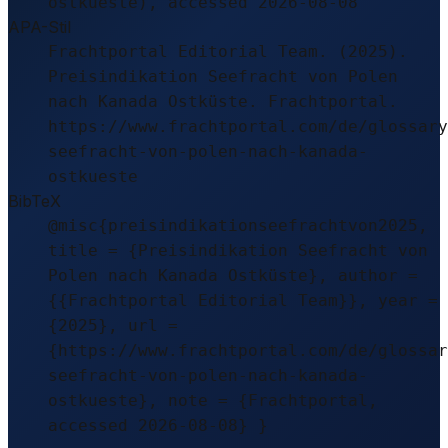
ostkueste), accessed 2026-08-08
APA-Stil
Frachtportal Editorial Team. (2025).
Preisindikation Seefracht von Polen
nach Kanada Ostküste. Frachtportal.
https://www.frachtportal.com/de/glossary
seefracht-von-polen-nach-kanada-
ostkueste
BibTeX
@misc{preisindikationseefrachtvon2025,
title = {Preisindikation Seefracht von
Polen nach Kanada Ostküste}, author =
{{Frachtportal Editorial Team}}, year =
{2025}, url =
{https://www.frachtportal.com/de/glossar
seefracht-von-polen-nach-kanada-
ostkueste}, note = {Frachtportal,
accessed 2026-08-08} }