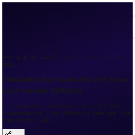
PSvPNK
Logistik-Glossar
DE
1
Min. Lesezeit
Stand:
12. Juni
2026
Preisindikation Seefracht von Polen
nach Kanada Ostküste
Eine Preisindikation für Seefracht ist eine orientierte
Kostenschätzung für den Versand von Gütern per Schiff
zwischen zwei Häfen.