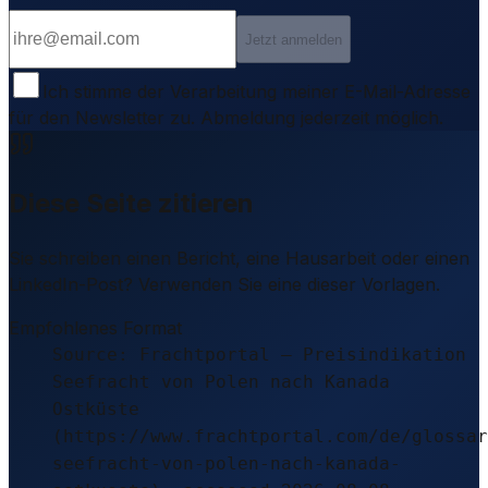
Jetzt anmelden
Ich stimme der Verarbeitung meiner E-Mail-Adresse
für den Newsletter zu. Abmeldung jederzeit möglich.
Diese Seite zitieren
Sie schreiben einen Bericht, eine Hausarbeit oder einen
LinkedIn-Post? Verwenden Sie eine dieser Vorlagen.
Empfohlenes Format
Source: Frachtportal – Preisindikation
Seefracht von Polen nach Kanada
Ostküste
(https://www.frachtportal.com/de/glossar
seefracht-von-polen-nach-kanada-