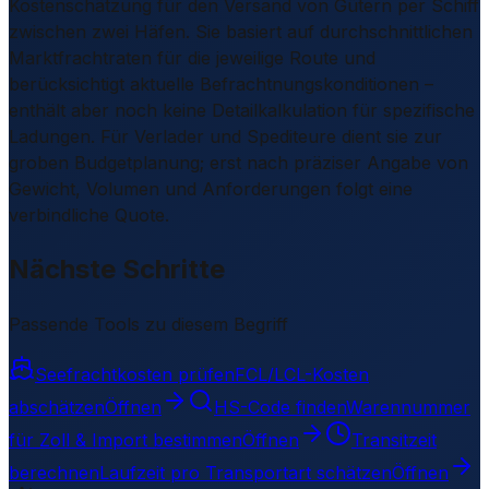
Kostenschätzung für den Versand von Gütern per Schiff
zwischen zwei Häfen. Sie basiert auf durchschnittlichen
Marktfrachtraten für die jeweilige Route und
berücksichtigt aktuelle Befrachtnungskonditionen –
enthält aber noch keine Detailkalkulation für spezifische
Ladungen. Für Verlader und Spediteure dient sie zur
groben Budgetplanung; erst nach präziser Angabe von
Gewicht, Volumen und Anforderungen folgt eine
verbindliche Quote.
Nächste Schritte
Passende Tools zu diesem Begriff
Seefrachtkosten prüfen
FCL/LCL-Kosten
abschätzen
Öffnen
HS-Code finden
Warennummer
für Zoll & Import bestimmen
Öffnen
Transitzeit
berechnen
Laufzeit pro Transportart schätzen
Öffnen