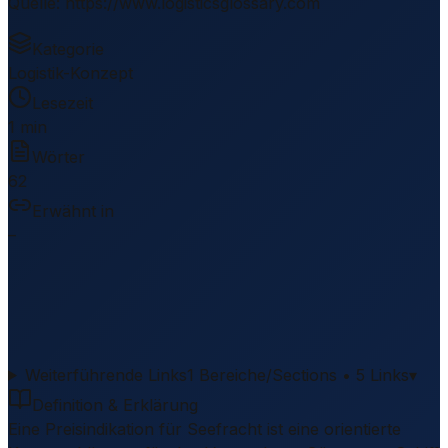
Quelle
:
https://www.logisticsglossary.com
Kategorie
Logistik-Konzept
Lesezeit
1 min
Wörter
62
Erwähnt in
–
Weiterführende Links
1 Bereiche/Sections • 5 Links
▾
Definition & Erklärung
Eine Preisindikation für Seefracht ist eine orientierte