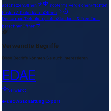
abschätzen
Öffnen
Incoterms vergleichen
Pflichten,
Kosten & Risiko klären
Öffnen
Demurrage/Detention prüfen
Standgeld & Free Time
berechnen
Öffnen
Verwandte Begriffe
Diese Begriffe könnten Sie auch interessieren
EDAE
Verwandt
e-dec Abschaltung Export