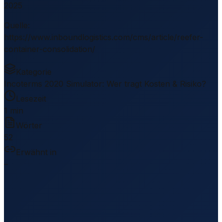
2025
Quelle
:
https://www.inboundlogistics.com/cms/article/reefer-
container-consolidation/
Kategorie
Incoterms 2020 Simulator: Wer tragt Kosten & Risiko?
Lesezeit
1 min
Wörter
52
Erwähnt in
–