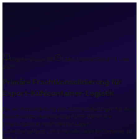
PFFEKL
Logistik-Glossar
DE
1
Min. Lesezeit
Stand:
11. Juni
2026
Primäre Frachtkonsolidierung für
Export-Kühlcontainer-Logistik
Bei der Konsolidierung von Kühlfrachtladungen für den
Export werden temperaturgeführte Waren am
Ursprungsort in kontrollierten Lagern
zusammengefasst, um volle oder teilvolle Container zu
bilden.