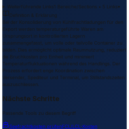
Weiterführende Links
1 Bereiche/Sections • 5 Links
▾
Definition & Erklärung
Bei der Konsolidierung von Kühlfrachtladungen für den
Export werden temperaturgeführte Waren am
Ursprungsort in kontrollierten Lagern
zusammengefasst, um volle oder teilvolle Container zu
bilden. Dies ermöglicht optimale Raumnutzung, reduziert
die Bruchkosten pro Einheit und minimiert
Temperaturfluktuationen während des Handlings. Der
Prozess erfordert enge Koordination zwischen
Versender, Spediteur und Terminal, um Stillstandszeiten
auszuschliessen.
Nächste Schritte
Passende Tools zu diesem Begriff
Seefrachtkosten prüfen
FCL/LCL-Kosten