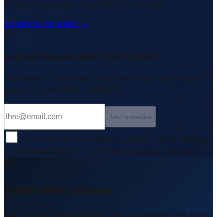
Zollverantwortung – kostenlos, ohne Login.
Incoterms Simulator →
Logistik-Wissen direkt ins Postfach
Wöchentlich: Top-News, Branchen-Facts und Wissen
aus der Logistik-Welt – kostenlos.
Jetzt anmelden
Ich stimme der Verarbeitung meiner E-Mail-Adresse
für den Newsletter zu. Abmeldung jederzeit möglich.
Diese Seite zitieren
Sie schreiben einen Bericht, eine Hausarbeit oder einen