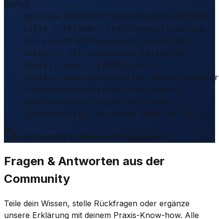
BibTeX
@misc{primrefrachtkonsolidierungfr2025,
title = {Primäre Frachtkonsolidierung
für Export-Kühlcontainer-Logistik},
author = {{Frachtportal Editorial
Team}}, year = {2025}, url =
{https://www.frachtportal.com/de/glossar
frachtkonsolidierung-fuer-export-
kuehlcontainer-logistik}, note =
{Frachtportal, accessed 2026-08-10} }
Inhalt geprüft & redaktionell freigegeben.
Fragen & Antworten aus der
Community
Teile dein Wissen, stelle Rückfragen oder ergänze
unsere Erklärung mit deinem Praxis-Know-how. Alle