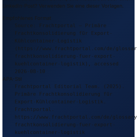
LinkedIn-Post? Verwenden Sie eine dieser Vorlagen.
Empfohlenes Format
Source: Frachtportal – Primäre
Frachtkonsolidierung für Export-
Kühlcontainer-Logistik
(https://www.frachtportal.com/de/glossar
frachtkonsolidierung-fuer-export-
kuehlcontainer-logistik), accessed
2026-08-10
APA-Stil
Frachtportal Editorial Team. (2025).
Primäre Frachtkonsolidierung für
Export-Kühlcontainer-Logistik.
Frachtportal.
https://www.frachtportal.com/de/glossary
frachtkonsolidierung-fuer-export-
kuehlcontainer-logistik