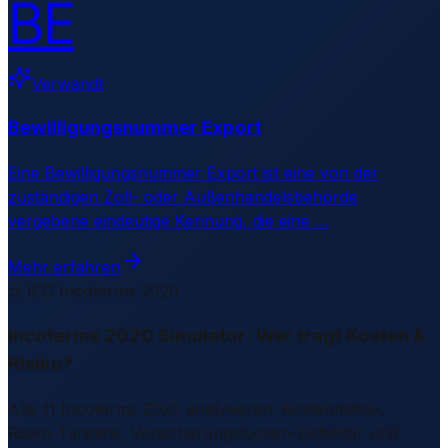
BE
Verwandt
Bewilligungsnummer Export
Eine Bewilligungsnummer Export ist eine von der
zuständigen Zoll- oder Außenhandelsbehörde
vergebene eindeutige Kennung, die eine
…
Mehr erfahren
⚖️ ICC Incoterms 2020
Incoterms 2020 Simulator: Wer tragt Kosten &
Risiko?
Alle 11 Incoterms 2020 analysieren: Kostenmatrix,
Risiko-Timeline, Versicherungslücken-Detektor und