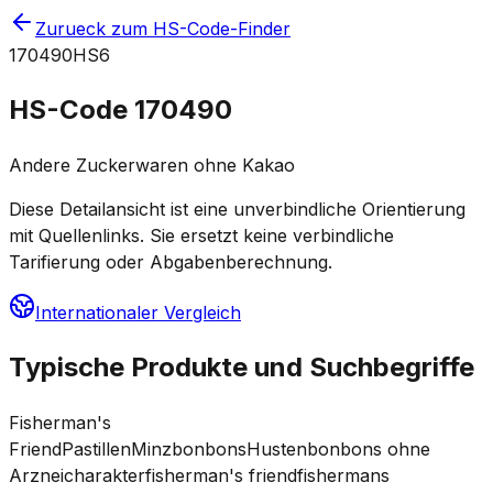
Zurueck zum HS-Code-Finder
170490
HS6
HS-Code
170490
Andere Zuckerwaren ohne Kakao
Diese Detailansicht ist eine unverbindliche Orientierung
mit Quellenlinks. Sie ersetzt keine verbindliche
Tarifierung oder Abgabenberechnung.
Internationaler Vergleich
Typische Produkte und Suchbegriffe
Fisherman's
Friend
Pastillen
Minzbonbons
Hustenbonbons ohne
Arzneicharakter
fisherman's friend
fishermans