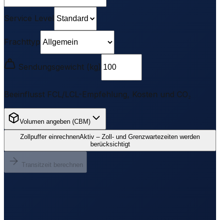
Service Level
Frachttyp
Sendungsgewicht (kg)
Beeinflusst FCL/LCL-Empfehlung, Kosten und CO₂
Volumen angeben (CBM)
Zollpuffer einrechnen
Aktiv – Zoll- und Grenzwartezeiten werden
berücksichtigt
Transitzeit berechnen