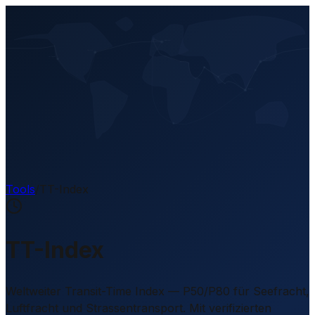
Tools
/
TT-Index
TT-Index
Weltweiter Transit-Time Index — P50/P80 für Seefracht,
Luftfracht und Strassentransport. Mit verifizierten