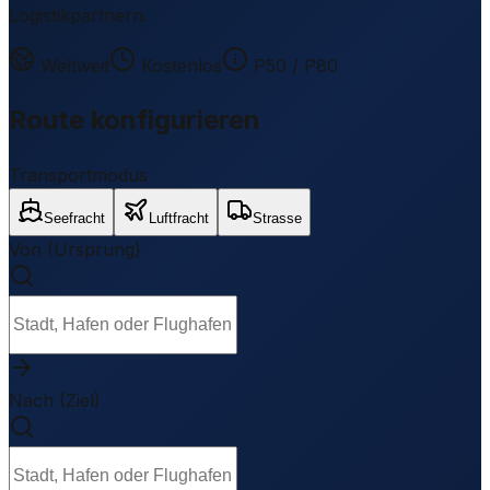
Logistikpartnern.
Weltweit
Kostenlos
P50 / P80
Route konfigurieren
Transportmodus
Seefracht
Luftfracht
Strasse
Von (Ursprung)
Nach (Ziel)