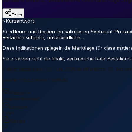
Verladern schnelle, unverbindliche Kostenanschläge zu g
Teilen
Kurzantwort
Spediteure und Reedereien kalkulieren Seefracht-Preisind
Verladern schnelle, unverbindliche…
Diese Indikationen spiegeln die Marktlage für diese mittl
Sie ersetzen nicht die finale, verbindliche Rate-Bestätig
Zuletzt aktualisiert
:
12. Juni 2026
Veröffentlicht
:
22. Novem
Quelle
:
https://www.fracht.de
Kategorie
Logistik-Konzept
Lesezeit
1 min
Wörter
62