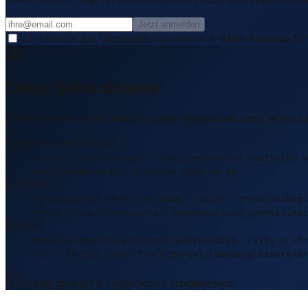
Jetzt anmelden
Ich stimme der Verarbeitung meiner E-Mail-Adresse für
Diese Seite zitieren
Sie schreiben einen Bericht, eine Hausarbeit oder einen 
Empfohlenes Format
Source: Frachtportal – Preisindikation Seefracht v
nach-frankreich), accessed 2026-08-06
APA-Stil
Frachtportal Editorial Team. (2025). Preisindikati
https://www.frachtportal.com/de/glossary/preisindi
BibTeX
@misc{preisindikationseefrachtvon2025, title = {Pr
url = {https://www.frachtportal.com/de/glossary/pr
Inhalt geprüft & redaktionell freigegeben.