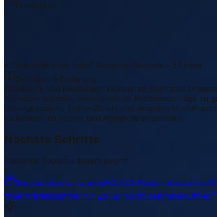
Erwähnt in
–
Weiterführende Links
1 Bereiche/Sections • 5 Links
▾
Definition & Erklärung
Spediteure und Reedereien kalkulieren Seefracht-Preisind
Verladern schnelle, unverbindliche Kostenanschläge zu geb
Ladungsgewicht, Hafen-Zielort und aktuellen Marktfrachtra
Kalkulation zu prüfen und Angebote einzuholen.
Nächste Schritte
Passende Tools zu diesem Begriff
Seefrachtkosten prüfen
FCL/LCL-Kosten abschätzen
Ö
finden
Warennummer für Zoll & Import bestimmen
Öffnen