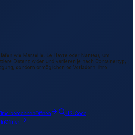
 Häfen wie Marseille, Le Havre oder Nantes), um
tlere Distanz wider und variieren je nach Containertyp,
ätigung, sondern ermöglichen es Verladern, ihre
Time berechnen
Öffnen
HS-Code
eln
Öffnen