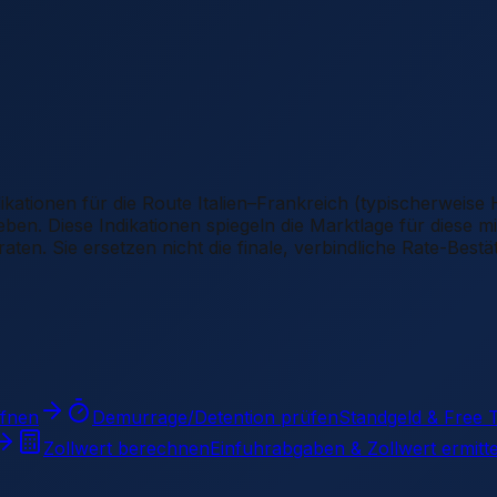
ikationen für die Route Italien–Frankreich (typischerweise
en. Diese Indikationen spiegeln die Marktlage für diese mit
ten. Sie ersetzen nicht die finale, verbindliche Rate-Best
ffnen
Demurrage/Detention prüfen
Standgeld & Free 
Zollwert berechnen
Einfuhrabgaben & Zollwert ermitt