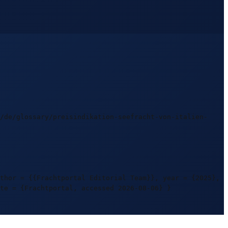
/de/glossary/preisindikation-seefracht-von-italien-
thor = {{Frachtportal Editorial Team}}, year = {2025},
te = {Frachtportal, accessed 2026-08-06} }