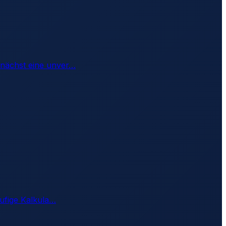
unächst eine unver
…
ufige Kalkula
…