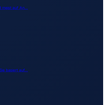
d meist auf An
…
ie basiert auf
…