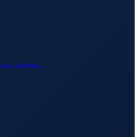
ransport von Ware
…