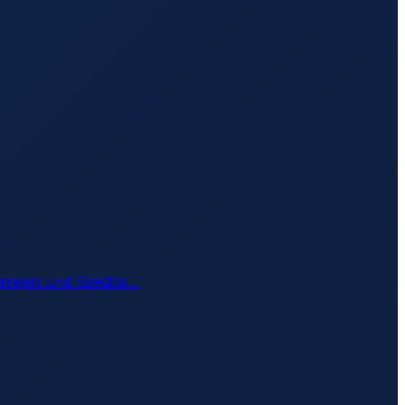
ereien und Spedite
…