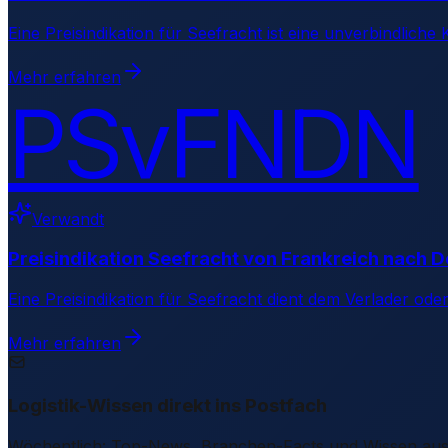
Eine Preisindikation für Seefracht ist eine unverbindlich
Mehr erfahren
PSvFNDN
Verwandt
Preisindikation Seefracht von Frankreich nach 
Eine Preisindikation für Seefracht dient dem Verlader ode
Mehr erfahren
Logistik-Wissen direkt ins Postfach
Wöchentlich: Top-News, Branchen-Facts und Wissen aus d