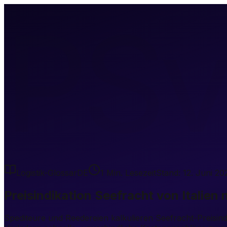
PSv
Logistik-Glossar
DE
1
Min. Lesezeit
Stand:
12. Juni 20
Preisindikation Seefracht von Italien
Spediteure und Reedereien kalkulieren Seefracht-Preisind