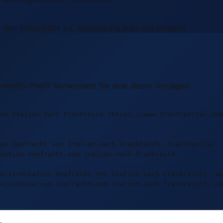
 den Newsletter zu. Abmeldung jederzeit möglich.
LinkedIn-Post? Verwenden Sie eine dieser Vorlagen.
on Italien nach Frankreich (https://www.frachtportal.com
on Seefracht von Italien nach Frankreich. Frachtportal.
kation-seefracht-von-italien-nach-frankreich
eisindikation Seefracht von Italien nach Frankreich}, au
eisindikation-seefracht-von-italien-nach-frankreich}, no