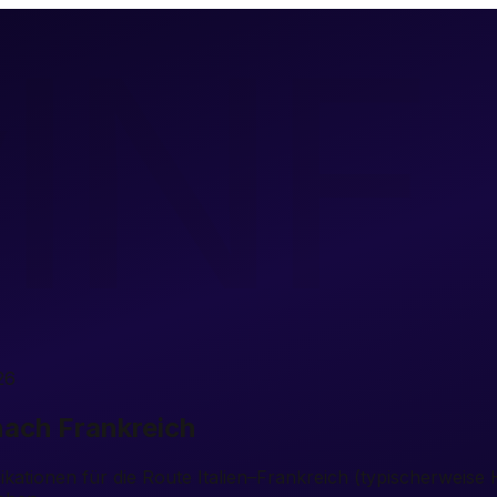
INF
26
 nach Frankreich
ikationen für die Route Italien–Frankreich (typischerweise