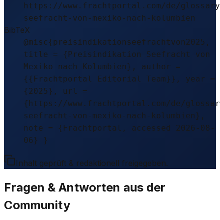
https://www.frachtportal.com/de/glossary
seefracht-von-mexiko-nach-kolumbien
BibTeX
@misc{preisindikationseefrachtvon2025,
title = {Preisindikation Seefracht von
Mexiko nach Kolumbien}, author =
{{Frachtportal Editorial Team}}, year =
{2025}, url =
{https://www.frachtportal.com/de/glossar
seefracht-von-mexiko-nach-kolumbien},
note = {Frachtportal, accessed 2026-08-
06} }
Inhalt geprüft & redaktionell freigegeben.
Fragen & Antworten aus der
Community