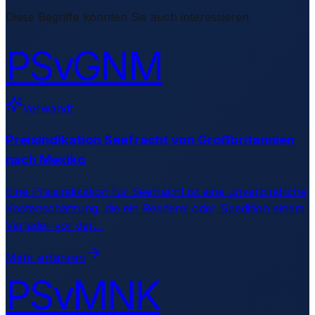
Diese Begriffe könnten Sie auch interessieren
PSvGNM
Verwandt
Preisindikation Seefracht von Großbritannien
nach Mexiko
Eine Preisindikation für Seefracht ist eine unverbindliche
Kostenschätzung, die ein Reederei oder Spedition einem
Verlader vor der
…
Mehr erfahren
PSvMNK