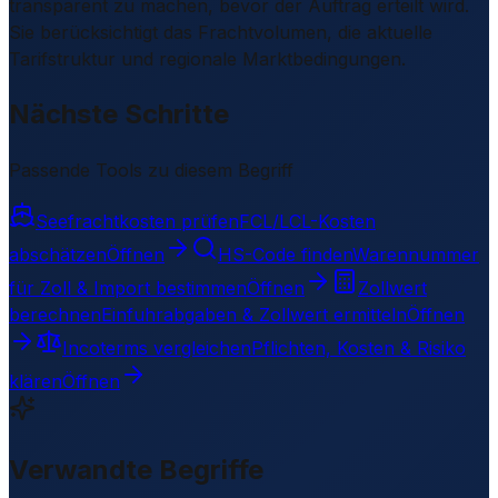
transparent zu machen, bevor der Auftrag erteilt wird.
Sie berücksichtigt das Frachtvolumen, die aktuelle
Tarifstruktur und regionale Marktbedingungen.
Nächste Schritte
Passende Tools zu diesem Begriff
Seefrachtkosten prüfen
FCL/LCL-Kosten
abschätzen
Öffnen
HS-Code finden
Warennummer
für Zoll & Import bestimmen
Öffnen
Zollwert
berechnen
Einfuhrabgaben & Zollwert ermitteln
Öffnen
Incoterms vergleichen
Pflichten, Kosten & Risiko
klären
Öffnen
Verwandte Begriffe