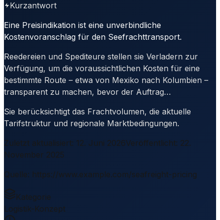
Kurzantwort
Eine Preisindikation ist eine unverbindliche
Kostenvoranschlag für den Seefrachttransport.
Reedereien und Spediteure stellen sie Verladern zur
Verfügung, um die voraussichtlichen Kosten für eine
bestimmte Route – etwa von Mexiko nach Kolumbien –
transparent zu machen, bevor der Auftrag…
Sie berücksichtigt das Frachtvolumen, die aktuelle
Tarifstruktur und regionale Marktbedingungen.
Zuletzt aktualisiert
:
12. Juni 2026
Veröffentlicht
:
22.
November 2025
Quelle
:
https://www.example.com/seafreight-pricing
Kategorie
Logistik-Konzept