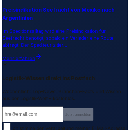
Preisindikation Seefracht von Mexiko nach
Argentinien
Im Speditionsalltag wird eine Preisindikation für
Seefracht benötigt, sobald ein Verlader eine Route
abfragt: Der Spediteur zitier
…
Mehr erfahren
Logistik-Wissen direkt ins Postfach
Wöchentlich: Top-News, Branchen-Facts und Wissen
aus der Logistik-Welt – kostenlos.
Jetzt anmelden
Ich stimme der Verarbeitung meiner E-Mail-Adresse