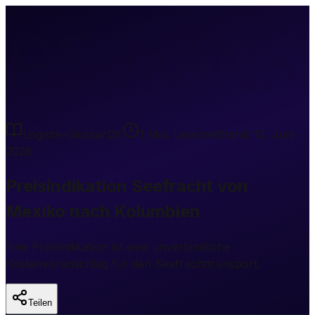
PSvMNK
Logistik-Glossar
DE
1
Min. Lesezeit
Stand:
12. Juni
2026
Preisindikation Seefracht von
Mexiko nach Kolumbien
Eine Preisindikation ist eine unverbindliche
Kostenvoranschlag für den Seefrachttransport.
Teilen