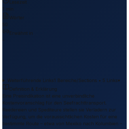
Lesezeit
1 min
Wörter
50
Erwähnt in
–
Weiterführende Links
1 Bereiche/Sections • 5 Links
▾
Definition & Erklärung
Eine Preisindikation ist eine unverbindliche
Kostenvoranschlag für den Seefrachttransport.
Reedereien und Spediteure stellen sie Verladern zur
Verfügung, um die voraussichtlichen Kosten für eine
bestimmte Route – etwa von Mexiko nach Kolumbien –