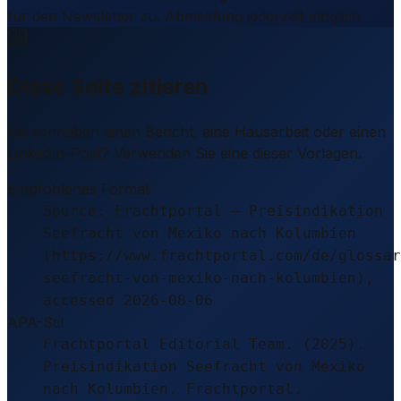
für den Newsletter zu. Abmeldung jederzeit möglich.
Diese Seite zitieren
Sie schreiben einen Bericht, eine Hausarbeit oder einen
LinkedIn-Post? Verwenden Sie eine dieser Vorlagen.
Empfohlenes Format
Source: Frachtportal – Preisindikation
Seefracht von Mexiko nach Kolumbien
(https://www.frachtportal.com/de/glossar
seefracht-von-mexiko-nach-kolumbien),
accessed 2026-08-06
APA-Stil
Frachtportal Editorial Team. (2025).
Preisindikation Seefracht von Mexiko
nach Kolumbien. Frachtportal.