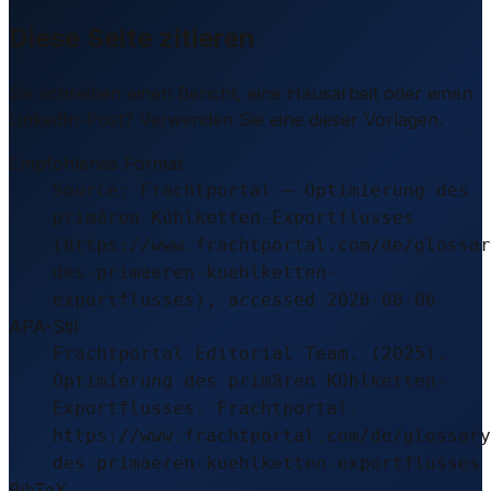
Diese Seite zitieren
Sie schreiben einen Bericht, eine Hausarbeit oder einen
LinkedIn-Post? Verwenden Sie eine dieser Vorlagen.
Empfohlenes Format
Source: Frachtportal – Optimierung des
primären Kühlketten-Exportflusses
(https://www.frachtportal.com/de/glossar
des-primaeren-kuehlketten-
exportflusses), accessed 2026-08-06
APA-Stil
Frachtportal Editorial Team. (2025).
Optimierung des primären Kühlketten-
Exportflusses. Frachtportal.
https://www.frachtportal.com/de/glossary
des-primaeren-kuehlketten-exportflusses
BibTeX