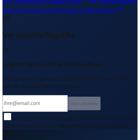
pro Transportart schätzen
Öffnen
Transportkosten
berechnen
Fracht-/LKW-Kosten ermitteln
Öffnen
Verwandte Begriffe
Logistik-Wissen direkt ins Postfach
Wöchentlich: Top-News, Branchen-Facts und Wissen
aus der Logistik-Welt – kostenlos.
Jetzt anmelden
Ich stimme der Verarbeitung meiner E-Mail-Adresse
für den Newsletter zu. Abmeldung jederzeit möglich.