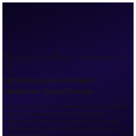
ODPKE
Logistik-Glossar
DE
1
Min. Lesezeit
Stand:
11. Juni
2026
Optimierung des primären
Kühlketten-Exportflusses
Bei der Optimierung von Kühlketten im Export geht es
darum, die temperaturgeführte Beförderung
verderblicher Waren von der Quelle bis zur ersten
Umladestelle oder zum Empfänger so effizient wie
möglich zu gestalten.