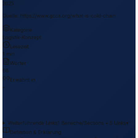
2025
Quelle
:
https://www.gcca.org/what-is-cold-chain
Kategorie
Logistik-Konzept
Lesezeit
1 min
Wörter
68
Erwähnt in
–
Weiterführende Links
1 Bereiche/Sections • 5 Links
▾
Definition & Erklärung