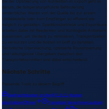
Bei der Optimierung von Kühlketten im Export geht es
darum, die temperaturgeführte Beförderung
verderblicher Waren von der Quelle bis zur ersten
Umladestelle oder zum Empfänger so effizient wie
möglich zu gestalten. Speditionsbetriebe und Exporteure
arbeiten dabei mit Reedereien und Kühllogistik-Anbietern
zusammen, um Verderb zu minimieren, Transportzeiten
zu verkürzen und die Kosten im Griff zu behalten.
Technische Überwachung, optimierte Routenplanung
und reibungslose Übergaben zwischen den
Transportabschnitten sind dabei entscheidend.
Nächste Schritte
Passende Tools zu diesem Begriff
Seefrachtkosten prüfen
FCL/LCL-Kosten
abschätzen
Öffnen
Transitzeit berechnen
Laufzeit