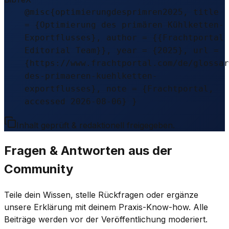
@misc{optimierungdesprimren2025, title
= {Optimierung des primären Kühlketten-
Exportflusses}, author = {{Frachtportal
Editorial Team}}, year = {2025}, url =
{https://www.frachtportal.com/de/glossar
des-primaeren-kuehlketten-
exportflusses}, note = {Frachtportal,
accessed 2026-08-06} }
Inhalt geprüft & redaktionell freigegeben.
Fragen & Antworten aus der
Community
Teile dein Wissen, stelle Rückfragen oder ergänze
unsere Erklärung mit deinem Praxis-Know-how. Alle
Beiträge werden vor der Veröffentlichung moderiert.