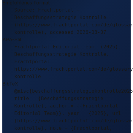
Empfohlenes Format
Source: Frachtportal –
Beschaffungsstrategie Kontrolle
(https://www.frachtportal.com/de/glossar
kontrolle), accessed 2026-08-07
APA-Stil
Frachtportal Editorial Team. (2025).
Beschaffungsstrategie Kontrolle.
Frachtportal.
https://www.frachtportal.com/de/glossary
kontrolle
BibTeX
@misc{beschaffungsstrategiekontrolle2025
title = {Beschaffungsstrategie
Kontrolle}, author = {{Frachtportal
Editorial Team}}, year = {2025}, url =
{https://www.frachtportal.com/de/glossar
kontrolle}, note = {Frachtportal,