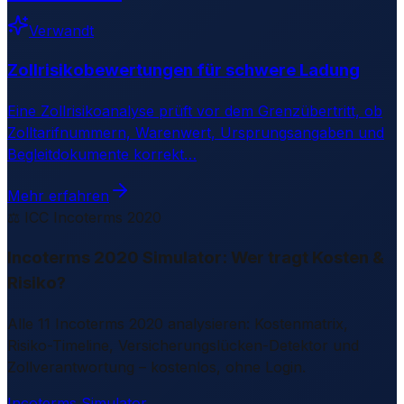
Verwandt
Zollrisikobewertungen für schwere Ladung
Eine Zollrisikoanalyse prüft vor dem Grenzübertritt, ob
Zolltarifnummern, Warenwert, Ursprungsangaben und
Begleitdokumente korrekt
…
Mehr erfahren
⚖️ ICC Incoterms 2020
Incoterms 2020 Simulator: Wer tragt Kosten &
Risiko?
Alle 11 Incoterms 2020 analysieren: Kostenmatrix,
Risiko-Timeline, Versicherungslücken-Detektor und
Zollverantwortung – kostenlos, ohne Login.
Incoterms Simulator →