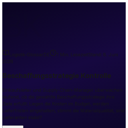
BK
Logistik-Glossar
DE
1
Min. Lesezeit
Stand:
8. Juni
2026
Beschaffungsstrategie Kontrolle
Einkaufsleiter und Supply-Chain-Manager überwachen
laufend, ob die gewählte Beschaffungsstrategie ihre
Ziele erfüllt: Liegen die Kosten im Budget, werden
Lieferfristen eingehalten, stimmt die Materialqualität, sind
Lieferanten stabil?