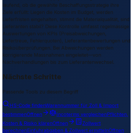
laufend, ob die gewählte Beschaffungsstrategie ihre
Ziele erfüllt: Liegen die Kosten im Budget, werden
Lieferfristen eingehalten, stimmt die Materialqualität, sind
Lieferanten stabil? Diese Kontrolle umfasst regelmässige
Auswertungen von KPIs (Preisabweichungen,
Liefertreue, Fehlerquoten), Lieferantenbewertungen und
Risikoüberprüfungen. Bei Abweichungen werden
korrigierende Massnahmen eingeleitet—von
Nachverhandlungen bis zum Lieferantenwechsel.
Nächste Schritte
Passende Tools zu diesem Begriff
HS-Code finden
Warennummer für Zoll & Import
bestimmen
Öffnen
Incoterms vergleichen
Pflichten,
Kosten & Risiko klären
Öffnen
Zollwert
berechnen
Einfuhrabgaben & Zollwert ermitteln
Öffnen