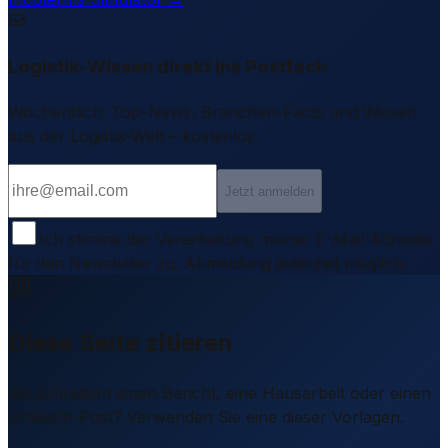
Logistik-Wissen direkt ins Postfach
Wöchentlich: Top-News, Branchen-Facts und Wissen
aus der Logistik-Welt – kostenlos.
Jetzt anmelden
Ich stimme der Verarbeitung meiner E-Mail-Adresse
für den Newsletter zu. Abmeldung jederzeit möglich.
Diese Seite zitieren
Sie schreiben einen Bericht, eine Hausarbeit oder einen
LinkedIn-Post? Verwenden Sie eine dieser Vorlagen.