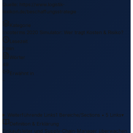
Quelle
:
https://www.logistik-
lexikon.de/beschaffungsstrategie
Kategorie
Incoterms 2020 Simulator: Wer tragt Kosten & Risiko?
Lesezeit
1 min
Wörter
49
Erwähnt in
–
Weiterführende Links
1 Bereiche/Sections • 5 Links
▾
Definition & Erklärung
Einkaufsleiter und Supply-Chain-Manager überwachen