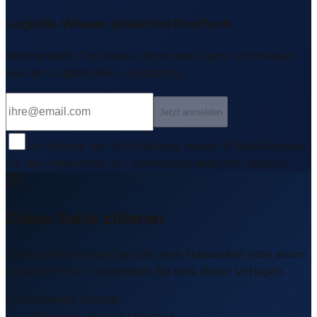
Logistik-Wissen direkt ins Postfach
Wöchentlich: Top-News, Branchen-Facts und Wissen
aus der Logistik-Welt – kostenlos.
Jetzt anmelden
Ich stimme der Verarbeitung meiner E-Mail-Adresse
für den Newsletter zu. Abmeldung jederzeit möglich.
Diese Seite zitieren
Sie schreiben einen Bericht, eine Hausarbeit oder einen
LinkedIn-Post? Verwenden Sie eine dieser Vorlagen.
Empfohlenes Format
Source: Frachtportal –