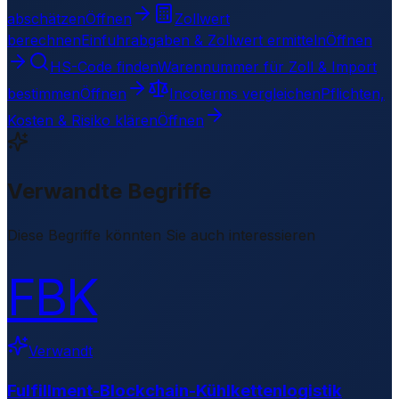
abschätzen
Öffnen
Zollwert
berechnen
Einfuhrabgaben & Zollwert ermitteln
Öffnen
HS-Code finden
Warennummer für Zoll & Import
bestimmen
Öffnen
Incoterms vergleichen
Pflichten,
Kosten & Risiko klären
Öffnen
Verwandte Begriffe
Diese Begriffe könnten Sie auch interessieren
FBK
Verwandt
Fulfillment-Blockchain-Kühlkettenlogistik