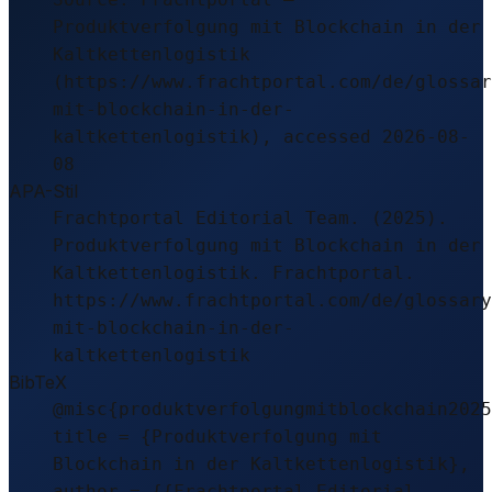
Produktverfolgung mit Blockchain in der
Kaltkettenlogistik
(https://www.frachtportal.com/de/glossar
mit-blockchain-in-der-
kaltkettenlogistik), accessed 2026-08-
08
APA-Stil
Frachtportal Editorial Team. (2025).
Produktverfolgung mit Blockchain in der
Kaltkettenlogistik. Frachtportal.
https://www.frachtportal.com/de/glossary
mit-blockchain-in-der-
kaltkettenlogistik
BibTeX
@misc{produktverfolgungmitblockchain2025
title = {Produktverfolgung mit
Blockchain in der Kaltkettenlogistik},
author = {{Frachtportal Editorial