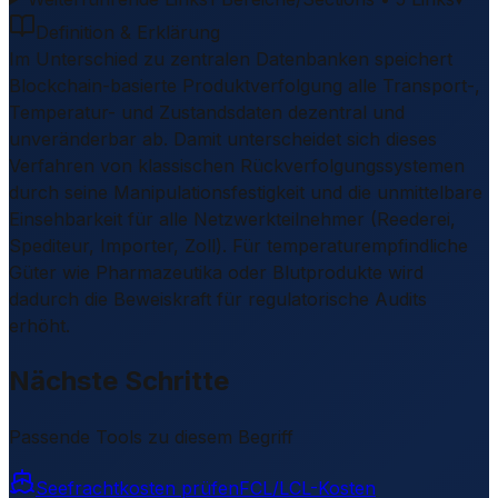
Definition & Erklärung
Im Unterschied zu zentralen Datenbanken speichert
Blockchain-basierte Produktverfolgung alle Transport-,
Temperatur- und Zustandsdaten dezentral und
unveränderbar ab. Damit unterscheidet sich dieses
Verfahren von klassischen Rückverfolgungssystemen
durch seine Manipulationsfestigkeit und die unmittelbare
Einsehbarkeit für alle Netzwerkteilnehmer (Reederei,
Spediteur, Importer, Zoll). Für temperaturempfindliche
Güter wie Pharmazeutika oder Blutprodukte wird
dadurch die Beweiskraft für regulatorische Audits
erhöht.
Nächste Schritte
Passende Tools zu diesem Begriff
Seefrachtkosten prüfen
FCL/LCL-Kosten