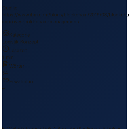
Quelle
:
https://www.ibm.com/blogs/blockchain/2019/08/blockcha
improves-cold-chain-management/
Kategorie
Logistik-Konzept
Lesezeit
1 min
Wörter
54
Erwähnt in
–
Weiterführende Links
1 Bereiche/Sections • 5 Links
▾