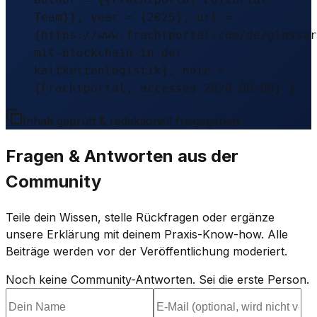
Team}}, year = {2025}, url =
{https://www.frachtportal.com/de/glossar
mit-blockchain-in-der-
kaltkettenlogistik}, note =
{Frachtportal, accessed 2026-08-08} }
Inhalt geprüft & redaktionell freigegeben.
Fragen & Antworten aus der
Community
Teile dein Wissen, stelle Rückfragen oder ergänze
unsere Erklärung mit deinem Praxis-Know-how. Alle
Beiträge werden vor der Veröffentlichung moderiert.
Noch keine Community-Antworten. Sei die erste Person.