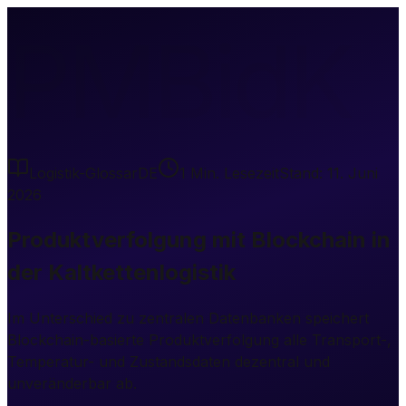
PMBidK
Logistik-Glossar
DE
1
Min. Lesezeit
Stand:
11. Juni
2026
Produktverfolgung mit Blockchain in
der Kaltkettenlogistik
Im Unterschied zu zentralen Datenbanken speichert
Blockchain-basierte Produktverfolgung alle Transport-,
Temperatur- und Zustandsdaten dezentral und
unveränderbar ab.