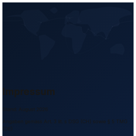
DE
Impressum
Stand: August 2026
Angaben gemäss Art. 3 lit. s DSG (CH) sowie § 5 TMG
(DE)