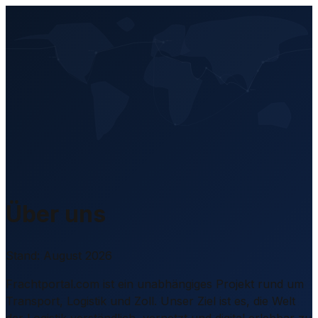
DE
Über uns
Stand: August 2026
Frachtportal.com ist ein unabhängiges Projekt rund um
Transport, Logistik und Zoll. Unser Ziel ist es, die Welt
der Logistik verständlich, vernetzt und digital erlebbar zu