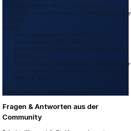
Lagerprozess-RPA. Frachtportal.
https://www.frachtportal.com/de/glossary
rpa
BibTeX
@misc{lagerprozessrpa2026, title =
{Lagerprozess-RPA}, author =
{{Frachtportal Editorial Team}}, year =
{2026}, url =
{https://www.frachtportal.com/de/glossar
rpa}, note = {Frachtportal, accessed
2026-08-08} }
Inhalt geprüft & redaktionell freigegeben.
Fragen & Antworten aus der
Community