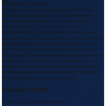
Definition & Erklärung
Spediteure und Logistikdienstleister setzen Robotic
Process Automation (RPA) ein, um wiederkehrende,
regelbasierte Lagertätigkeiten wie Wareneingang,
Bestandsverwaltung, Kommissionierung oder
Versandabwicklung zu automatisieren. RPA-Systeme
verarbeiten diese Prozesse schneller und fehlerfreier als
manuelle Bearbeitung, reduzieren Lohnkosten und
erhöhen die Durchsatzgeschwindigkeit im Lager. Im
Unterschied zur vollständigen physischen Robotisierung
arbeitet Lagerprozess-RPA auf Softwareebene: Ein
digitaler Bot folgt vordefininierten Regeln und greift auf
bestehende Lagermanagementsysteme zu, ohne dass
die Infrastruktur umgebaut werden muss.
Nächste Schritte
Passende Tools zu diesem Begriff