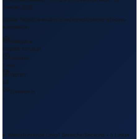
Januar 2026
Quelle
:
https://www.ibm.com/topics/robotic-process-
automation
Kategorie
Logistik-Konzept
Lesezeit
1 min
Wörter
68
Erwähnt in
–
Weiterführende Links
1 Bereiche/Sections • 5 Links
▾