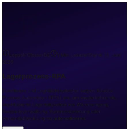
LR
Logistik-Glossar
DE
1
Min. Lesezeit
Stand:
13. Juni
2026
Lagerprozess-RPA
Spediteure und Logistikdienstleister setzen Robotic
Process Automation (RPA) ein, um wiederkehrende,
regelbasierte Lagertätigkeiten wie Wareneingang,
Bestandsverwaltung, Kommissionierung oder
Versandabwicklung zu automatisieren.