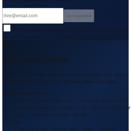
Jetzt anmelden
Ich stimme der Verarbeitung meiner E-Mail-Adresse
für den Newsletter zu. Abmeldung jederzeit möglich.
Diese Seite zitieren
Sie schreiben einen Bericht, eine Hausarbeit oder einen
LinkedIn-Post? Verwenden Sie eine dieser Vorlagen.
Empfohlenes Format
Source: Frachtportal – Lagerprozess-RPA
(https://www.frachtportal.com/de/glossar
rpa), accessed 2026-08-08
APA-Stil
Frachtportal Editorial Team. (2026).