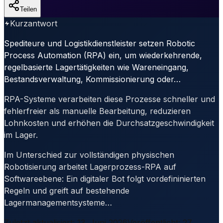
Teilen
Kurzantwort
Spediteure und Logistikdienstleister setzen Robotic
Process Automation (RPA) ein, um wiederkehrende,
regelbasierte Lagertätigkeiten wie Wareneingang,
Bestandsverwaltung, Kommissionierung oder…
RPA-Systeme verarbeiten diese Prozesse schneller und
fehlerfreier als manuelle Bearbeitung, reduzieren
Lohnkosten und erhöhen die Durchsatzgeschwindigkeit
im Lager.
Im Unterschied zur vollständigen physischen
Robotisierung arbeitet Lagerprozess-RPA auf
Softwareebene: Ein digitaler Bot folgt vordefininierten
Regeln und greift auf bestehende
Lagermanagementsysteme…
Zuletzt aktualisiert
:
13. Juni 2026
Veröffentlicht
:
27.