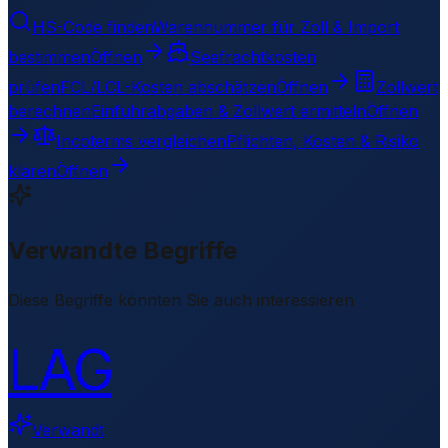
HS-Code finden
Warennummer für Zoll & Import
bestimmen
Öffnen
Seefrachtkosten
prüfen
FCL/LCL-Kosten abschätzen
Öffnen
Zollwert
berechnen
Einfuhrabgaben & Zollwert ermitteln
Öffnen
Incoterms vergleichen
Pflichten, Kosten & Risiko
klären
Öffnen
Verwandte Begriffe
Diese Begriffe könnten Sie auch interessieren
LAG
Verwandt