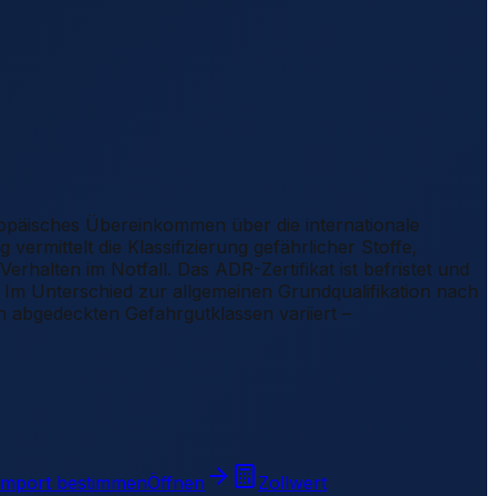
ropäisches Übereinkommen über die internationale
vermittelt die Klassifizierung gefährlicher Stoffe,
alten im Notfall. Das ADR-Zertifikat ist befristet und
. Im Unterschied zur allgemeinen Grundqualifikation nach
h abgedeckten Gefahrgutklassen variiert –
Import bestimmen
Öffnen
Zollwert