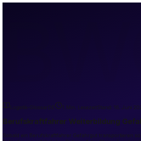
BW
Logistik-Glossar
DE
1
Min. Lesezeit
Stand:
16. Juni 20
Berufskraftfahrer Weiterbildung Gefa
Sobald ein Berufskraftfahrer Gefahrgut transportieren s