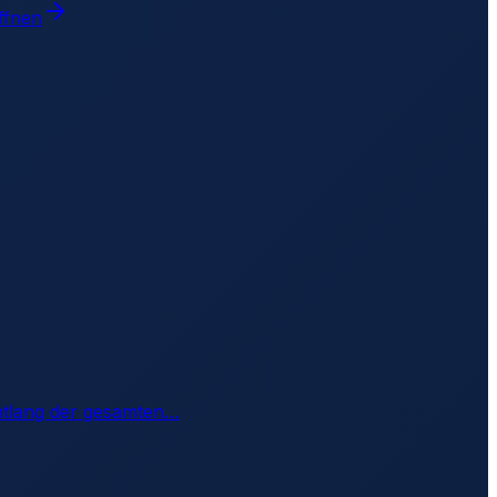
ffnen
ntlang der gesamten
…