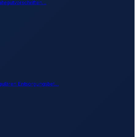
ahrgutvorschriften
…
gulären Entsorgungsbet
…