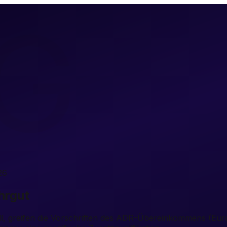
G
26
hrgut
oll, greifen die Vorschriften des ADR-Übereinkommens (Eu