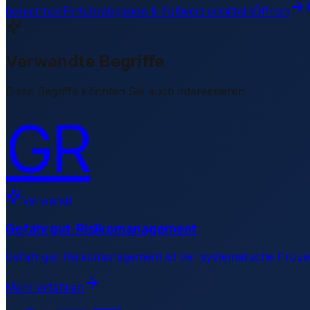
berechnen
Einfuhrabgaben & Zollwert ermitteln
Öffnen
Verwandte Begriffe
Diese Begriffe könnten Sie auch interessieren
GR
Verwandt
Gefahrgut-Risikomanagement
Gefahrgut-Risikomanagement ist der systematische Prozes
Mehr erfahren