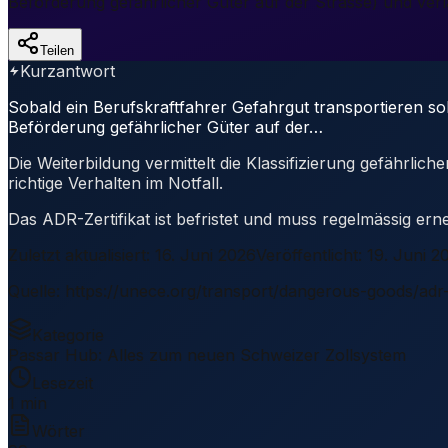
Beförderung gefährlicher Güter auf der Strasse) und verla
Teilen
Kurzantwort
Sobald ein Berufskraftfahrer Gefahrgut transportieren s
Beförderung gefährlicher Güter auf der…
Die Weiterbildung vermittelt die Klassifizierung gefähr
richtige Verhalten im Notfall.
Das ADR-Zertifikat ist befristet und muss regelmässig ern
Zuletzt aktualisiert
:
16. Juni 2026
Veröffentlicht
:
19. Juni 2
Quelle
:
https://unece.org/transport/dangerous-goods/adr
Kategorie
Passar Hub: Alles zum neuen Schweizer Zollsystem
Lesezeit
1 min
Wörter