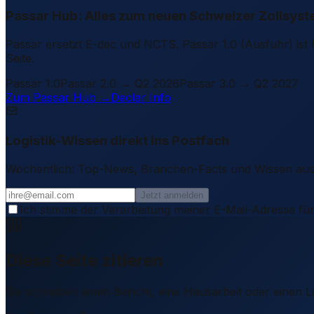
Passar Hub: Alles zum neuen Schweizer Zollsys
Passar ersetzt E-dec und NCTS. Passar 1.0 (Ausfuhr) ist l
Seite.
Passar 1.0
Passar 2.0 → Q2 2026
Passar 3.0 → Q2 2027
Zum Passar Hub →
Declar Info
Logistik-Wissen direkt ins Postfach
Wöchentlich: Top-News, Branchen-Facts und Wissen aus d
Jetzt anmelden
Ich stimme der Verarbeitung meiner E-Mail-Adresse für
Diese Seite zitieren
Sie schreiben einen Bericht, eine Hausarbeit oder einen 