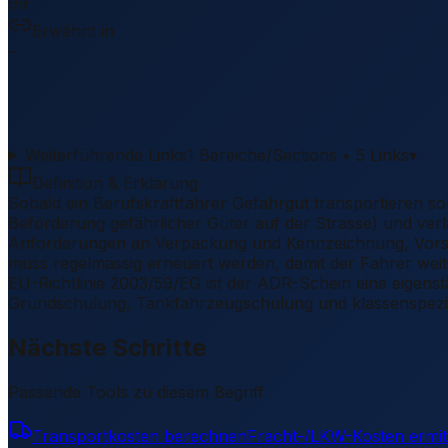
99
Erwähnt in
–
Weiterführende Links
1 Bereiche/Sections • 5 Links
▾
Definition & Erklärung
Sobald ein Berufskraftfahrer Gefahrgut transportieren s
Beförderung gefährlicher Güter auf der Strasse) und verlan
Anforderungen an Verpackung und Kennzeichnung, Vorschri
muss regelmässig erneuert werden, damit der Fahrer weite
EU-Richtlinie 2003/59/EG ist der ADR-Schein eine eigens
Grundschulung, Tankfahrzeugschulung und klassenspezi
Nächste Schritte
Passende Tools zu diesem Begriff
Transportkosten berechnen
Fracht-/LKW-Kosten ermit