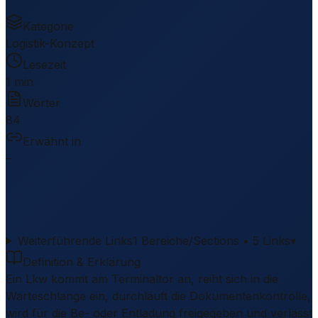
Kategorie
Logistik-Konzept
Lesezeit
1 min
Wörter
84
Erwähnt in
–
Weiterführende Links
1 Bereiche/Sections • 5 Links
▾
Definition & Erklärung
Ein Lkw kommt am Terminaltor an, reiht sich in die
Warteschlange ein, durchläuft die Dokumentenkontrolle,
wird für die Be- oder Entladung freigegeben und verlässt