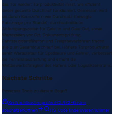
das Tor wieder: Torproduktivität misst, wie effizient
dieser gesamte Durchlauf funktioniert. Gemessen wird
sie durch Kennziffern wie Durchsatz (bewegte
Fahrzeuge pro Stunde), durchschnittliche
Abfertigungszeiten für Gate-In und Gate-Out, sowie
Wartezeiten vor Ort. Dokumentsprüfung,
Fahrzeugidentifikation und Freigabeverfahren tragen
alle zum Gesamtdurchlauf bei. Höhere Torproduktivität
senkt Wartezeiten für Spediteure und Fahrer, verbessert
die Terminalauslastung und erhöht die
Wettbewerbsfähigkeit des Hafens oder Logistikzentrums.
Nächste Schritte
Passende Tools zu diesem Begriff
Seefrachtkosten prüfen
FCL/LCL-Kosten
abschätzen
Öffnen
HS-Code finden
Warennummer