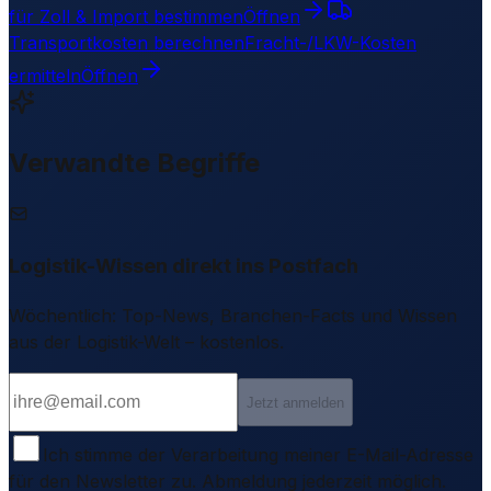
für Zoll & Import bestimmen
Öffnen
Transportkosten berechnen
Fracht-/LKW-Kosten
ermitteln
Öffnen
Verwandte Begriffe
Logistik-Wissen direkt ins Postfach
Wöchentlich: Top-News, Branchen-Facts und Wissen
aus der Logistik-Welt – kostenlos.
Jetzt anmelden
Ich stimme der Verarbeitung meiner E-Mail-Adresse
für den Newsletter zu. Abmeldung jederzeit möglich.