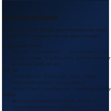
Diese Seite zitieren
Sie schreiben einen Bericht, eine Hausarbeit oder einen
LinkedIn-Post? Verwenden Sie eine dieser Vorlagen.
Empfohlenes Format
Source: Frachtportal – Torproduktivität
(https://www.frachtportal.com/de/glossar
accessed 2026-08-08
APA-Stil
Frachtportal Editorial Team. (2026).
Torproduktivität. Frachtportal.
https://www.frachtportal.com/de/glossary
BibTeX
@misc{torproduktivitt2026, title =
{Torproduktivität}, author =