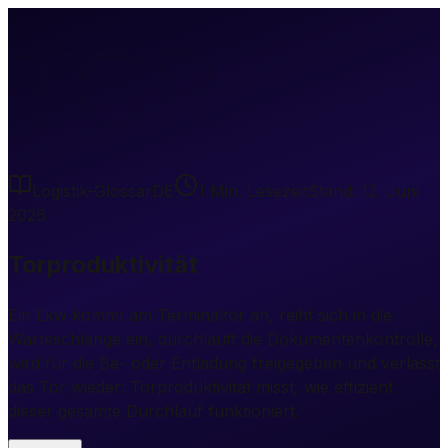
TOR
Logistik-Glossar
DE
1
Min. Lesezeit
Stand:
12. Juni
2026
Torproduktivität
Ein Lkw kommt am Terminaltor an, reiht sich in die
Warteschlange ein, durchläuft die Dokumentenkontrolle,
wird für die Be- oder Entladung freigegeben und verlässt
das Tor wieder: Torproduktivität misst, wie effizient
dieser gesamte Durchlauf funktioniert.