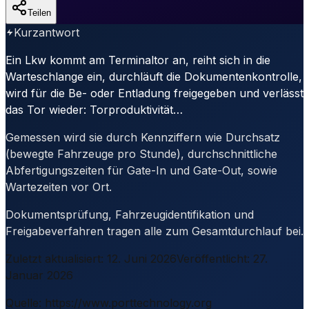
Teilen
Kurzantwort
Ein Lkw kommt am Terminaltor an, reiht sich in die
Warteschlange ein, durchläuft die Dokumentenkontrolle,
wird für die Be- oder Entladung freigegeben und verlässt
das Tor wieder: Torproduktivität…
Gemessen wird sie durch Kennziffern wie Durchsatz
(bewegte Fahrzeuge pro Stunde), durchschnittliche
Abfertigungszeiten für Gate-In und Gate-Out, sowie
Wartezeiten vor Ort.
Dokumentsprüfung, Fahrzeugidentifikation und
Freigabeverfahren tragen alle zum Gesamtdurchlauf bei.
Zuletzt aktualisiert
:
12. Juni 2026
Veröffentlicht
:
27.
Januar 2026
Quelle
:
https://www.porttechnology.org