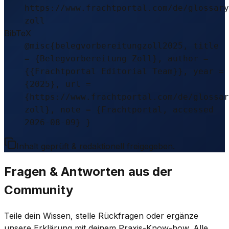
https://www.frachtportal.com/de/glossary
zoll
BibTeX
@misc{belegvorbereitungzoll2025, title
= {Belegvorbereitung Zoll}, author =
{{Frachtportal Editorial Team}}, year =
{2025}, url =
{https://www.frachtportal.com/de/glossar
zoll}, note = {Frachtportal, accessed
2026-08-09} }
Inhalt geprüft & redaktionell freigegeben.
Fragen & Antworten aus der
Community
Teile dein Wissen, stelle Rückfragen oder ergänze
unsere Erklärung mit deinem Praxis-Know-how. Alle