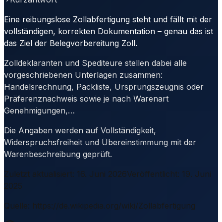
Eine reibungslose Zollabfertigung steht und fällt mit der
vollständigen, korrekten Dokumentation – genau das ist
das Ziel der Belegvorbereitung Zoll.
Zolldeklaranten und Spediteure stellen dabei alle
vorgeschriebenen Unterlagen zusammen:
Handelsrechnung, Packliste, Ursprungszeugnis oder
Präferenznachweis sowie je nach Warenart
Genehmigungen,…
Die Angaben werden auf Vollständigkeit,
Widerspruchsfreiheit und Übereinstimmung mit der
Warenbeschreibung geprüft.
Zuletzt aktualisiert
:
16. Juni 2026
Veröffentlicht
:
19. Juni
2025
Quelle
:
https://de.wikipedia.org/wiki/Zollabfertigung