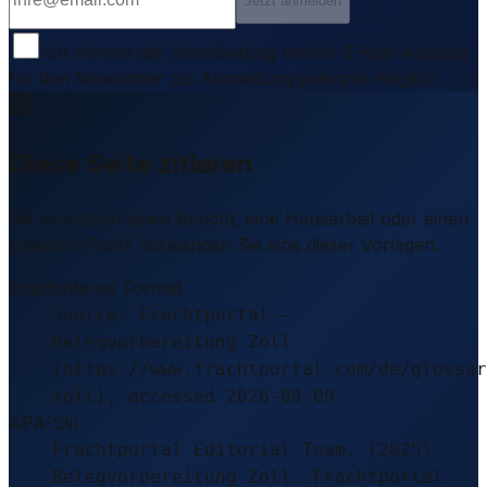
Jetzt anmelden
Ich stimme der Verarbeitung meiner E-Mail-Adresse
für den Newsletter zu. Abmeldung jederzeit möglich.
Diese Seite zitieren
Sie schreiben einen Bericht, eine Hausarbeit oder einen
LinkedIn-Post? Verwenden Sie eine dieser Vorlagen.
Empfohlenes Format
Source: Frachtportal –
Belegvorbereitung Zoll
(https://www.frachtportal.com/de/glossar
zoll), accessed 2026-08-09
APA-Stil
Frachtportal Editorial Team. (2025).
Belegvorbereitung Zoll. Frachtportal.