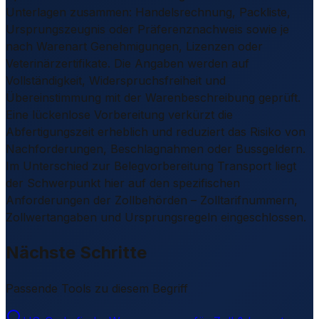
Unterlagen zusammen: Handelsrechnung, Packliste,
Ursprungszeugnis oder Präferenznachweis sowie je
nach Warenart Genehmigungen, Lizenzen oder
Veterinärzertifikate. Die Angaben werden auf
Vollständigkeit, Widerspruchsfreiheit und
Übereinstimmung mit der Warenbeschreibung geprüft.
Eine lückenlose Vorbereitung verkürzt die
Abfertigungszeit erheblich und reduziert das Risiko von
Nachforderungen, Beschlagnahmen oder Bussgeldern.
Im Unterschied zur Belegvorbereitung Transport liegt
der Schwerpunkt hier auf den spezifischen
Anforderungen der Zollbehörden – Zolltarifnummern,
Zollwertangaben und Ursprungsregeln eingeschlossen.
Nächste Schritte
Passende Tools zu diesem Begriff