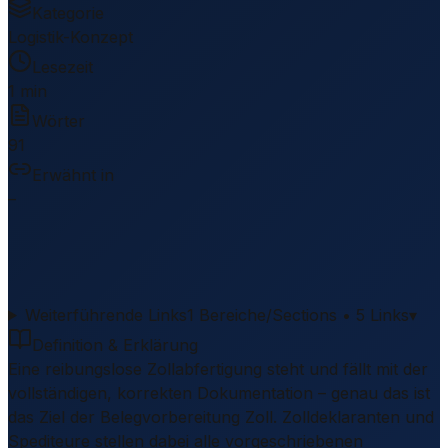
Kategorie
Logistik-Konzept
Lesezeit
1 min
Wörter
91
Erwähnt in
–
Weiterführende Links
1 Bereiche/Sections • 5 Links
▾
Definition & Erklärung
Eine reibungslose Zollabfertigung steht und fällt mit der
vollständigen, korrekten Dokumentation – genau das ist
das Ziel der Belegvorbereitung Zoll. Zolldeklaranten und
Spediteure stellen dabei alle vorgeschriebenen