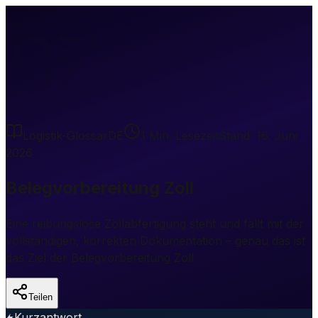
BZ
Logistik-Glossar
DE
1
Min. Lesezeit
Stand:
16. Juni
2026
Belegvorbereitung Zoll
Eine reibungslose Zollabfertigung steht und fällt mit der
vollständigen, korrekten Dokumentation – genau das ist
das Ziel der Belegvorbereitung Zoll.
Teilen
Kurzantwort