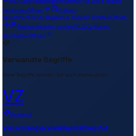
HS-Code finden
Warennummer für Zoll & Import
bestimmen
Öffnen
Zollwert
berechnen
Einfuhrabgaben & Zollwert ermitteln
Öffnen
Seefrachtkosten prüfen
FCL/LCL-Kosten
abschätzen
Öffnen
Verwandte Begriffe
Diese Begriffe könnten Sie auch interessieren
VZ
Verwandt
Verrechnungspreisrückerstattung Zoll