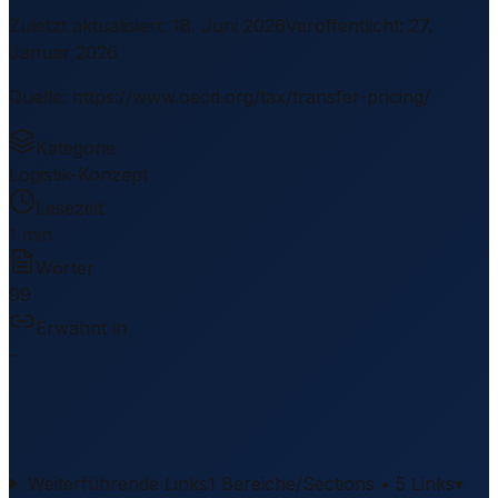
Zuletzt aktualisiert
:
18. Juni 2026
Veröffentlicht
:
27.
Januar 2026
Quelle
:
https://www.oecd.org/tax/transfer-pricing/
Kategorie
Logistik-Konzept
Lesezeit
1 min
Wörter
99
Erwähnt in
–
Weiterführende Links
1 Bereiche/Sections • 5 Links
▾