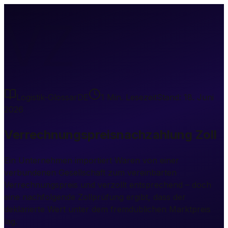
VZ
Logistik-Glossar
DE
1
Min. Lesezeit
Stand:
18. Juni
2026
Verrechnungspreisnachzahlung Zoll
Ein Unternehmen importiert Waren von einer
verbundenen Gesellschaft zum vereinbarten
Verrechnungspreis und verzollt entsprechend – doch
eine nachfolgende Zollprüfung ergibt, dass der
deklarierte Wert unter dem fremdüblichen Marktpreis
lag.