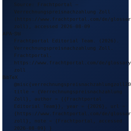
Source: Frachtportal –
Verrechnungspreisnachzahlung Zoll
(https://www.frachtportal.com/de/glossar
zoll), accessed 2026-08-09
APA-Stil
Frachtportal Editorial Team. (2026).
Verrechnungspreisnachzahlung Zoll.
Frachtportal.
https://www.frachtportal.com/de/glossary
zoll
BibTeX
@misc{verrechnungspreisnachzahlungzoll20
title = {Verrechnungspreisnachzahlung
Zoll}, author = {{Frachtportal
Editorial Team}}, year = {2026}, url =
{https://www.frachtportal.com/de/glossar
zoll}, note = {Frachtportal, accessed
2026-08-09} }