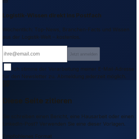
Logistik-Wissen direkt ins Postfach
Wöchentlich: Top-News, Branchen-Facts und Wissen
aus der Logistik-Welt – kostenlos.
Jetzt anmelden
Ich stimme der Verarbeitung meiner E-Mail-Adresse
für den Newsletter zu. Abmeldung jederzeit möglich.
Diese Seite zitieren
Sie schreiben einen Bericht, eine Hausarbeit oder einen
LinkedIn-Post? Verwenden Sie eine dieser Vorlagen.
Empfohlenes Format