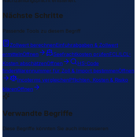
Nachzahlungspflicht entstehen.
Nächste Schritte
Passende Tools zu diesem Begriff
Zollwert berechnen
Einfuhrabgaben & Zollwert
ermitteln
Öffnen
Seefrachtkosten prüfen
FCL/LCL-
Kosten abschätzen
Öffnen
HS-Code
finden
Warennummer für Zoll & Import bestimmen
Öffnen
Incoterms vergleichen
Pflichten, Kosten & Risiko
klären
Öffnen
Verwandte Begriffe
Diese Begriffe könnten Sie auch interessieren