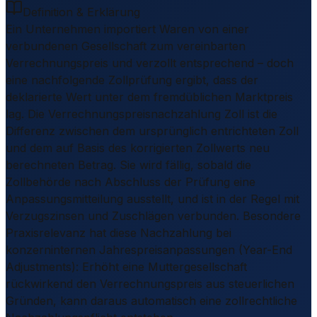
Definition & Erklärung
Ein Unternehmen importiert Waren von einer
verbundenen Gesellschaft zum vereinbarten
Verrechnungspreis und verzollt entsprechend – doch
eine nachfolgende Zollprüfung ergibt, dass der
deklarierte Wert unter dem fremdüblichen Marktpreis
lag. Die Verrechnungspreisnachzahlung Zoll ist die
Differenz zwischen dem ursprünglich entrichteten Zoll
und dem auf Basis des korrigierten Zollwerts neu
berechneten Betrag. Sie wird fällig, sobald die
Zollbehörde nach Abschluss der Prüfung eine
Anpassungsmitteilung ausstellt, und ist in der Regel mit
Verzugszinsen und Zuschlägen verbunden. Besondere
Praxisrelevanz hat diese Nachzahlung bei
konzerninternen Jahrespreisanpassungen (Year-End
Adjustments): Erhöht eine Muttergesellschaft
rückwirkend den Verrechnungspreis aus steuerlichen
Gründen, kann daraus automatisch eine zollrechtliche