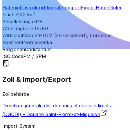
Hafeninfrastruktur
Flughafen
Import
Export
Hafen
Güter
Fläche
242
km²
Bevölkerung
5.628
Währung
Euro (EUR)
Wirtschaftsraum
PTOM (EU-assoziiert), Eurozone
Kontinent
Nordamerika
Religionen
Christentum
ISO Code
PM
/ SPM
Zoll & Import/Export
Zollbehörde
Direction générale des douanes et droits indirects
(DGDDI) – Douane Saint-Pierre-et-Miquelon
Import-System