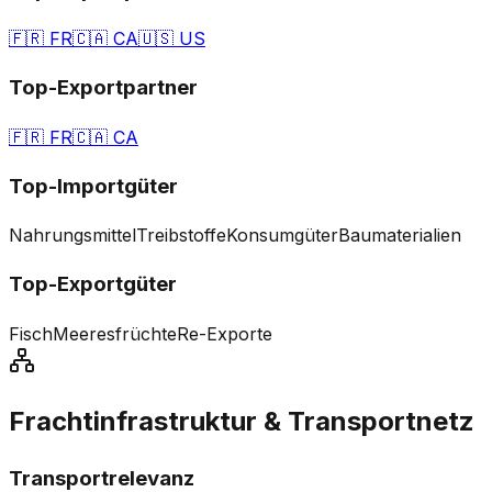
🇫🇷
FR
🇨🇦
CA
🇺🇸
US
Top-Exportpartner
🇫🇷
FR
🇨🇦
CA
Top-Importgüter
Nahrungsmittel
Treibstoffe
Konsumgüter
Baumaterialien
Top-Exportgüter
Fisch
Meeresfrüchte
Re-Exporte
Frachtinfrastruktur & Transportnetz
Transportrelevanz