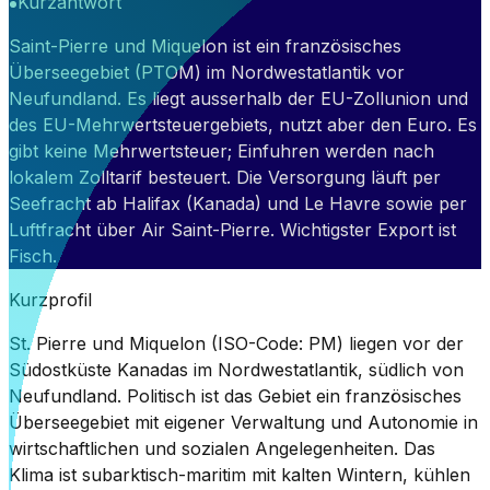
Kurzantwort
Saint-Pierre und Miquelon ist ein französisches
Überseegebiet (PTOM) im Nordwestatlantik vor
Neufundland. Es liegt ausserhalb der EU-Zollunion und
des EU-Mehrwertsteuergebiets, nutzt aber den Euro. Es
gibt keine Mehrwertsteuer; Einfuhren werden nach
lokalem Zolltarif besteuert. Die Versorgung läuft per
Seefracht ab Halifax (Kanada) und Le Havre sowie per
Luftfracht über Air Saint-Pierre. Wichtigster Export ist
Fisch.
Kurzprofil
St. Pierre und Miquelon (ISO-Code: PM) liegen vor der
Südostküste Kanadas im Nordwestatlantik, südlich von
Neufundland. Politisch ist das Gebiet ein französisches
Überseegebiet mit eigener Verwaltung und Autonomie in
wirtschaftlichen und sozialen Angelegenheiten. Das
Klima ist subarktisch-maritim mit kalten Wintern, kühlen