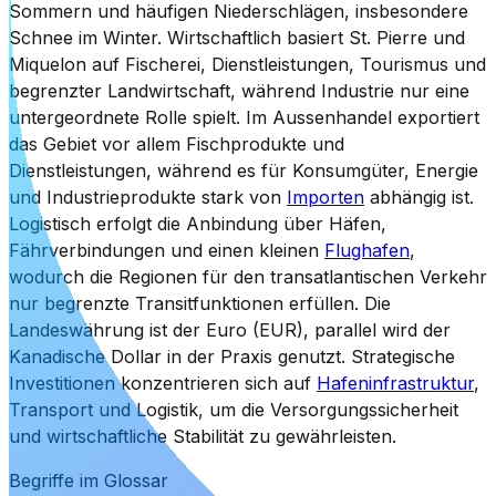
Sommern und häufigen Niederschlägen, insbesondere
Schnee im Winter. Wirtschaftlich basiert St. Pierre und
Miquelon auf Fischerei, Dienstleistungen, Tourismus und
begrenzter Landwirtschaft, während Industrie nur eine
untergeordnete Rolle spielt. Im Aussenhandel exportiert
das Gebiet vor allem Fischprodukte und
Dienstleistungen, während es für Konsumgüter, Energie
und Industrieprodukte stark von
Importen
abhängig ist.
Logistisch erfolgt die Anbindung über Häfen,
Fährverbindungen und einen kleinen
Flughafen
,
wodurch die Regionen für den transatlantischen Verkehr
nur begrenzte Transitfunktionen erfüllen. Die
Landeswährung ist der Euro (EUR), parallel wird der
Kanadische Dollar in der Praxis genutzt. Strategische
Investitionen konzentrieren sich auf
Hafeninfrastruktur
,
Transport und Logistik, um die Versorgungssicherheit
und wirtschaftliche Stabilität zu gewährleisten.
Begriffe im Glossar