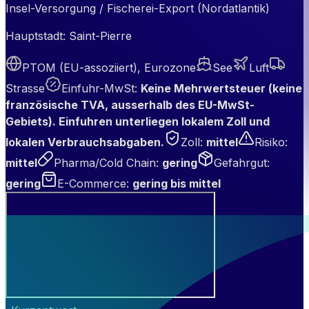
Insel-Versorgung / Fischerei-Export (Nordatlantik)
Hauptstadt:
Saint-Pierre
PTOM (EU-assoziiert), Eurozone
See
Luft
Strasse
Einfuhr-MwSt
:
Keine Mehrwertsteuer (keine
französische TVA, ausserhalb des EU-MwSt-
Gebiets). Einfuhren unterliegen lokalem Zoll und
lokalen Verbrauchsabgaben.
Zoll
:
mittel
Risiko
:
mittel
Pharma/Cold Chain
:
gering
Gefahrgut
:
gering
E-Commerce
:
gering bis mittel