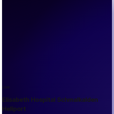
Live
Elisabeth Hospital Schmalkalden
Heliport