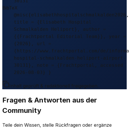
30131
BibTeX
@misc{elisabethhospitalschmalkalden2026,
title = {Elisabeth Hospital
Schmalkalden Heliport}, author =
{{Frachtportal Editorial Team}}, year =
{2026}, url =
{https://www.frachtportal.com/de/informa
hospital-schmalkalden-heliport-airport-
30131}, note = {Frachtportal, accessed
2026-08-03} }
Inhalt geprüft & redaktionell freigegeben.
Fragen & Antworten aus der
Community
Teile dein Wissen, stelle Rückfragen oder ergänze