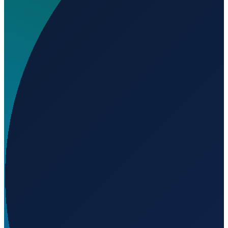
Wo liegt Elisabeth Hospital Schmalkalden Heliport?
▼
Auf welcher Höhe liegt Elisabeth Hospital
Schmalkalden Heliport?
▼
Wird geladen...
50.72182
,
10.44020