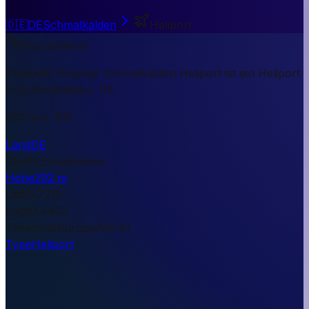
🇩🇪
DE
Schmalkalden
Heliport
Kurzantwort
Elisabeth Hospital Schmalkalden Heliport ist ein Heliport
in Schmalkalden, DE.
292 m ü. NN.
Land
DE
Stadt
Schmalkalden
Höhe
292 m
Lat
50.7218
Lng
10.4402
Timezone
Europe/Berlin
Type
Heliport