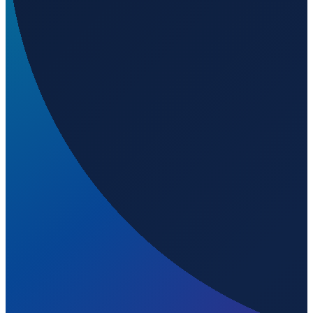
292
m ü. NN
Hamburg
→
Shanghai