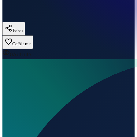
Teilen
Gefällt mir
0
Aufrufe