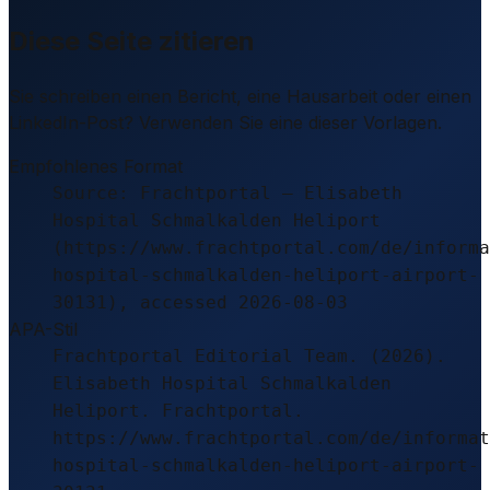
Diese Seite zitieren
Sie schreiben einen Bericht, eine Hausarbeit oder einen
LinkedIn-Post? Verwenden Sie eine dieser Vorlagen.
Empfohlenes Format
Source: Frachtportal – Elisabeth
Hospital Schmalkalden Heliport
(https://www.frachtportal.com/de/informa
hospital-schmalkalden-heliport-airport-
30131), accessed 2026-08-03
APA-Stil
Frachtportal Editorial Team. (2026).
Elisabeth Hospital Schmalkalden
Heliport. Frachtportal.
https://www.frachtportal.com/de/informat
hospital-schmalkalden-heliport-airport-