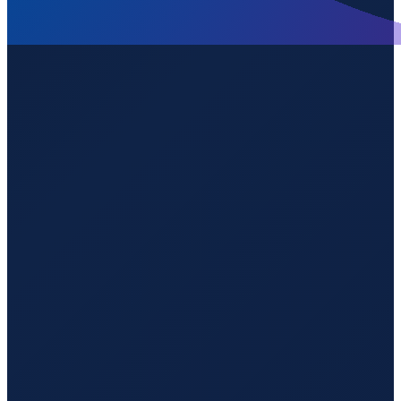
Hamburg
→
Shenzhen