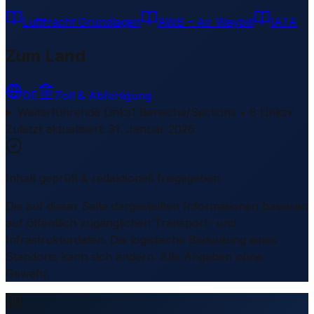
Luftfracht Grundlagen
AWB – Air Waybill
IATA
Zum Land
DE
Zoll & Abfertigung
Weiterführende Links
1 Bereiche/Sections • 8 Links
▾
Zuletzt aktualisiert
:
31. Januar 2026
Inhalt geprüft & redaktionell freigegeben
Die auf dieser Seite dargestellten Informationen basieren
auf öffentlich zugänglichen Transport- und
Infrastrukturdaten. Die logistische Bedeutung eines
Standorts kann sich ändern. Alle Angaben ohne
Gewähr.