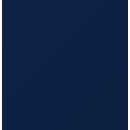
Hamburg
→
Guangzhou