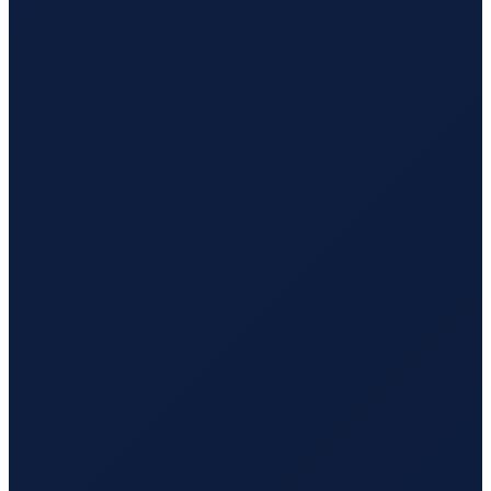
Hamburg
→
Busan