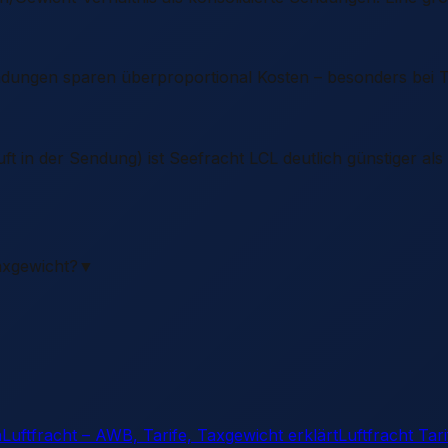
dungen sparen überproportional Kosten – besonders bei Te
 in der Sendung) ist Seefracht LCL deutlich günstiger als Lu
axgewicht?
▼
n
Luftfracht – AWB, Tarife, Taxgewicht erklärt
Luftfracht Tar