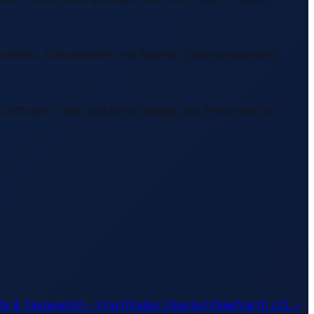
xtilien, Dokumenten und flachen Elektronikgeräten.
ftfracht – die Laufzeit ist länger, der Preis aber ein
ife & Taxgewicht – Frachtraten Übersicht
Seefracht LCL –