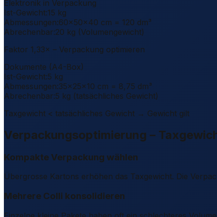
Elektronik in Verpackung
Ist-Gewicht:
15 kg
Abmessungen:
60×50×40 cm = 120 dm³
Abrechenbar:
20 kg (Volumengewicht)
Faktor 1,33× – Verpackung optimieren
Dokumente (A4-Box)
Ist-Gewicht:
5 kg
Abmessungen:
35×25×10 cm = 8,75 dm³
Abrechenbar:
5 kg (tatsächliches Gewicht)
Taxgewicht < tatsächliches Gewicht → Gewicht gilt
Verpackungsoptimierung – Taxgewic
Kompakte Verpackung wählen
Übergrosse Kartons erhöhen das Taxgewicht. Die Verpack
Mehrere Colli konsolidieren
Einzelne kleine Pakete haben oft ein schlechteres Volumen