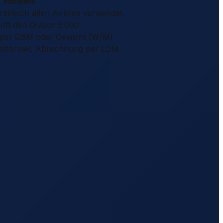
Hinweis
aktisch allen Airlines verwendet
oft den Divisor 5.000
 per CBM oder Gewicht (W/M)
tsformel, Abrechnung per LDM