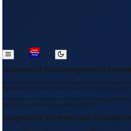
Taxgewicht (Volumengewicht) berechne
Das Taxgewicht (auch Volumengewicht oder "Chargeable We
Verhältnis zum tatsächlichen Gewicht zu gross ist. Die 
Abgerechnet wird immer das höhere der beiden Gewichte: 
nicht unverhältnismässig günstig belegen.
Taxgewicht-Formeln nach Transport