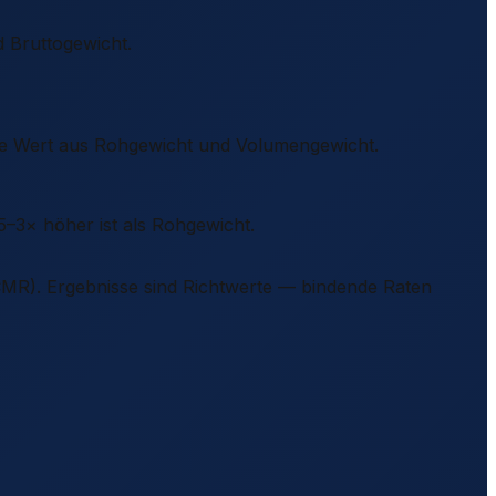
 Bruttogewicht.
re Wert aus Rohgewicht und Volumengewicht.
–3× höher ist als Rohgewicht.
MR). Ergebnisse sind Richtwerte — bindende Raten