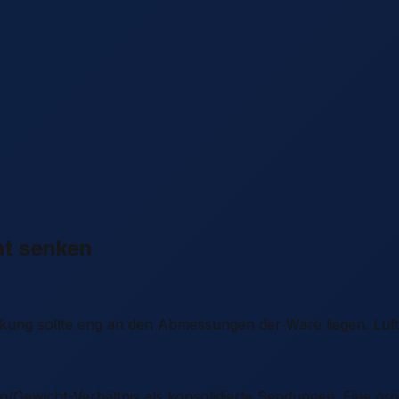
ht senken
ung sollte eng an den Abmessungen der Ware liegen. Luftp
/Gewicht-Verhältnis als konsolidierte Sendungen. Eine grös