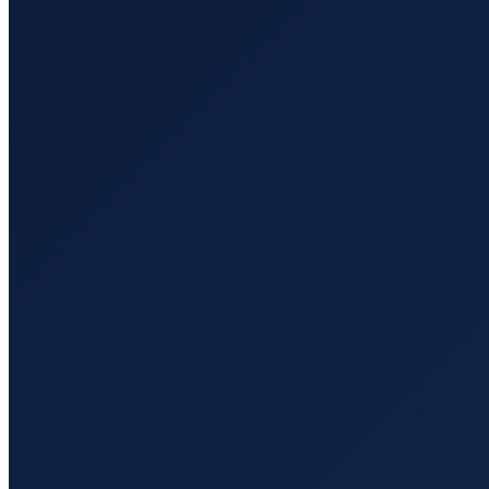
Breite (cm)
Höhe (cm)
Gewicht (kg)
Live-Berechnung aktiv
Volumengewicht
Das Volumengewicht wird berechnet als: (Länge × Breite 
LKW
:
LKW: Faktor 333
Übersee
:
Übersee: Faktor 1000
Luftfracht
:
Luftfracht: Faktor 167
Taxgewicht
Das Taxgewicht ist der höhere Wert zwischen tatsächlic
💡 Tipp: Das höhere Gewicht wird für die Kostenberechn