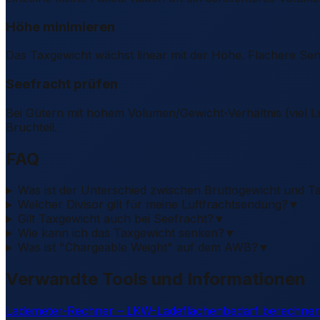
Höhe minimieren
Das Taxgewicht wächst linear mit der Höhe. Flachere Sen
Seefracht prüfen
Bei Gütern mit hohem Volumen/Gewicht-Verhältnis (viel Luft
Bruchteil.
FAQ
Was ist der Unterschied zwischen Bruttogewicht und T
Welcher Divisor gilt für meine Luftfrachtsendung?
▼
Gilt Taxgewicht auch bei Seefracht?
▼
Wie kann ich das Taxgewicht senken?
▼
Was ist "Chargeable Weight" auf dem AWB?
▼
Verwandte Tools und Informationen
Lademeter-Rechner – LKW-Ladeflächenbedarf berechne