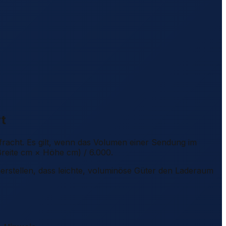
t
racht. Es gilt, wenn das Volumen einer Sendung im
Breite cm × Höhe cm) / 6.000.
erstellen, dass leichte, voluminöse Güter den Laderaum