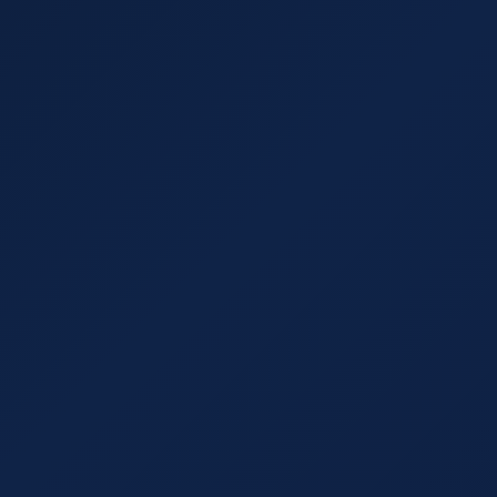
× Höhe) × Faktor / 1.000.000
hem Gewicht und Volumengewicht.
ung verwendet