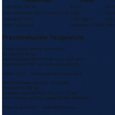
Transportweg
Divisor
Luftfracht (IATA)
6.000
60×4
Expressdienste (DHL/FedEx/UPS)
5.000
60×4
Seefracht (LCL)
1.000 kg/m³
0,12
LKW-Transport
Lademeter (LDM)
LDM 
Praxisbeispiele Taxgewicht
Polstermöbel (leicht, voluminös)
Ist-Gewicht:
30 kg
Abmessungen:
100×80×80 cm = 640 dm³
Abrechenbar:
107 kg (Volumengewicht)
Faktor 3,6× – Volumengewicht dominiert
Maschinenteile (schwer, kompakt)
Ist-Gewicht:
200 kg
Abmessungen:
60×40×30 cm = 72 dm³
Abrechenbar:
200 kg (tatsächliches Gewicht)
Gewicht dominiert – keine Mehrkosten