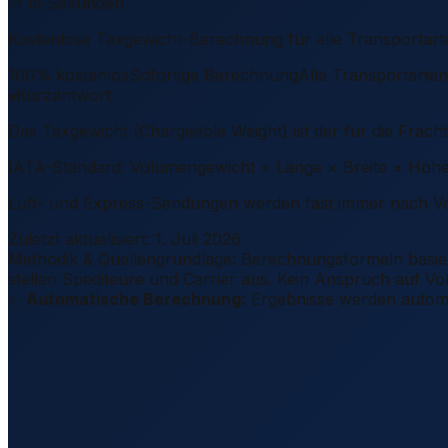
in 15 Sekunden
Kostenlose Taxgewicht-Berechnung für alle Transportarte
100% kostenlos
Sofortige Berechnung
Alle Transportarten
Kurzantwort
Das Taxgewicht (Chargeable Weight) ist der für die Fr
IATA-Standard: Volumengewicht = Länge × Breite × Höhe (
Luft- und Express-Sendungen werden fast immer nach Vo
Zuletzt aktualisiert
:
1. Juli 2026
Methodik & Quellengrundlage
:
Berechnungsformeln basier
stellen Spediteure und Carrier aus.
Kein Anspruch auf Voll
✨
Automatische Berechnung:
Ergebnisse werden automati
Länge (cm)