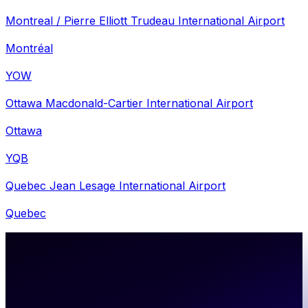
Montreal / Pierre Elliott Trudeau International Airport
Montréal
YOW
Ottawa Macdonald-Cartier International Airport
Ottawa
YQB
Quebec Jean Lesage International Airport
Quebec