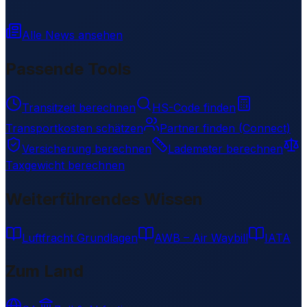
Alle News ansehen
Passende Tools
Transitzeit berechnen
HS-Code finden
Transportkosten schätzen
Partner finden (Connect)
Versicherung berechnen
Lademeter berechnen
Taxgewicht berechnen
Weiterführendes Wissen
Luftfracht Grundlagen
AWB – Air Waybill
IATA
Zum Land