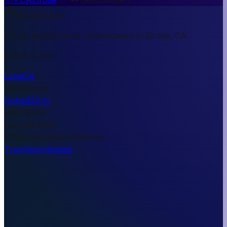
Kurzantwort
Elrose Airfield ist ein Geschlossen in Elrose, CA.
623 m ü. NN.
Land
CA
Stadt
Elrose
Höhe
623 m
Lat
51.1979
Lng
-108.0154
Timezone
America/Denver
Type
Geschlossen