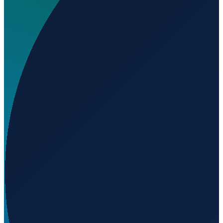
Wo liegt Elrose Airfield?
▼
Auf welcher Höhe liegt Elrose Airfield?
▼
Wird geladen...
51.19789
,
-108.01542
623
m ü. NN
Vancouver
→
Shanghai