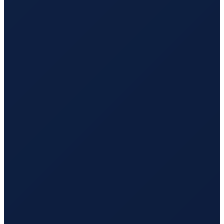
Vancouver
→
Tokyo