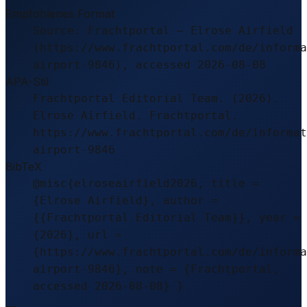
Empfohlenes Format
Source: Frachtportal – Elrose Airfield
(https://www.frachtportal.com/de/informa
airport-9846), accessed 2026-08-08
APA-Stil
Frachtportal Editorial Team. (2026).
Elrose Airfield. Frachtportal.
https://www.frachtportal.com/de/informat
airport-9846
BibTeX
@misc{elroseairfield2026, title =
{Elrose Airfield}, author =
{{Frachtportal Editorial Team}}, year =
{2026}, url =
{https://www.frachtportal.com/de/informa
airport-9846}, note = {Frachtportal,
accessed 2026-08-08} }