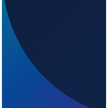
Vancouver
→
Shenzhen