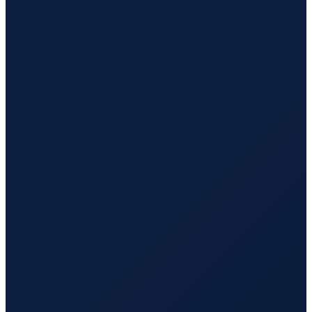
Vancouver
→
Busan