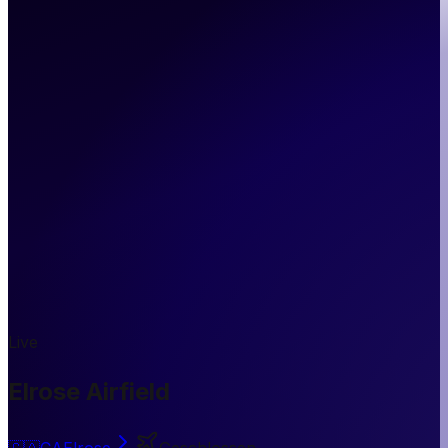
Live
Elrose Airfield
🇨🇦
CA
Elrose
Geschlossen