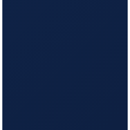
Vancouver
→
Guangzhou