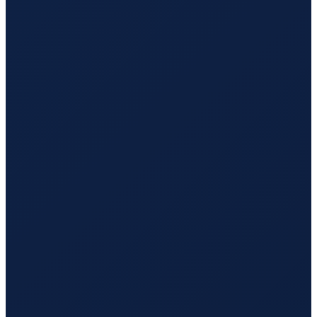
Vancouver
→
Hong Kong