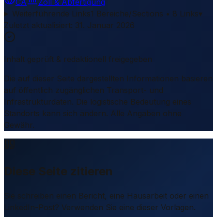
CA
Zoll & Abfertigung
Weiterführende Links
1 Bereiche/Sections • 8 Links
▾
Zuletzt aktualisiert
:
31. Januar 2026
Inhalt geprüft & redaktionell freigegeben
Die auf dieser Seite dargestellten Informationen basieren
auf öffentlich zugänglichen Transport- und
Infrastrukturdaten. Die logistische Bedeutung eines
Standorts kann sich ändern. Alle Angaben ohne
Gewähr.
Diese Seite zitieren
Sie schreiben einen Bericht, eine Hausarbeit oder einen
LinkedIn-Post? Verwenden Sie eine dieser Vorlagen.