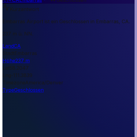
Kurzantwort
Embarras Airport ist ein Geschlossen in Embarras, CA.
237 m ü. NN.
Land
CA
Stadt
Embarras
Höhe
237 m
Lat
58.2047
Lng
-111.3839
Timezone
America/Denver
Type
Geschlossen