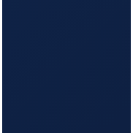
Vancouver
→
Hong Kong