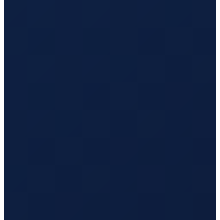
Vancouver
→
Tokyo