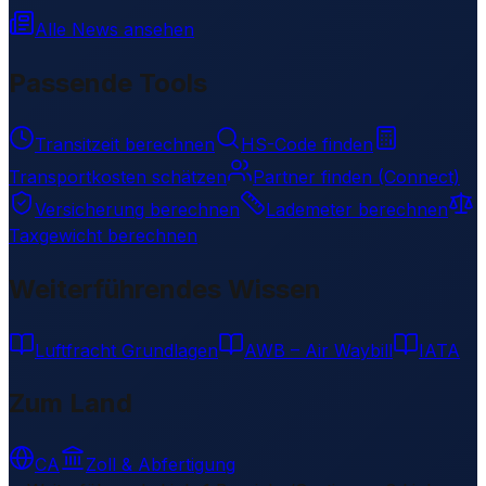
Alle News ansehen
Passende Tools
Transitzeit berechnen
HS-Code finden
Transportkosten schätzen
Partner finden (Connect)
Versicherung berechnen
Lademeter berechnen
Taxgewicht berechnen
Weiterführendes Wissen
Luftfracht Grundlagen
AWB – Air Waybill
IATA
Zum Land
CA
Zoll & Abfertigung