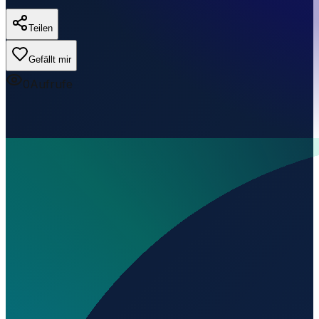
Teilen
Gefällt mir
0
Aufrufe