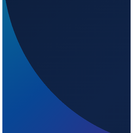
Vancouver
→
Shenzhen