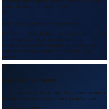
Weiterführende Links
1 Bereiche/Sections • 8 Links
▾
Zuletzt aktualisiert
:
31. Januar 2026
Inhalt geprüft & redaktionell freigegeben
Die auf dieser Seite dargestellten Informationen basieren
auf öffentlich zugänglichen Transport- und
Infrastrukturdaten. Die logistische Bedeutung eines
Standorts kann sich ändern. Alle Angaben ohne
Gewähr.
Diese Seite zitieren
Sie schreiben einen Bericht, eine Hausarbeit oder einen
LinkedIn-Post? Verwenden Sie eine dieser Vorlagen.
Empfohlenes Format