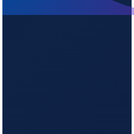
Vancouver
→
Guangzhou