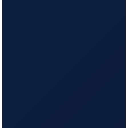
Vancouver
→
Busan