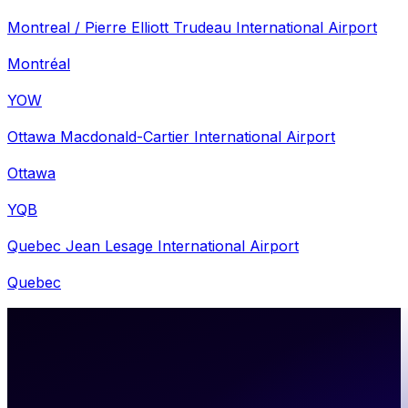
Montreal / Pierre Elliott Trudeau International Airport
Montréal
YOW
Ottawa Macdonald-Cartier International Airport
Ottawa
YQB
Quebec Jean Lesage International Airport
Quebec