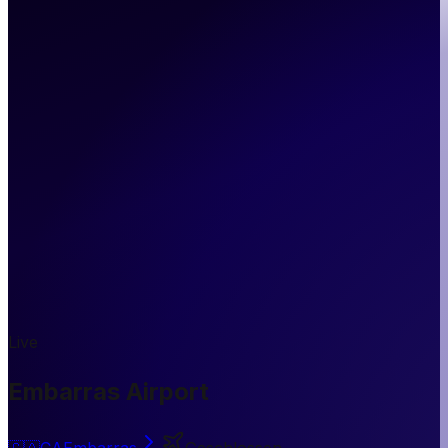
Live
Embarras Airport
🇨🇦
CA
Embarras
Geschlossen