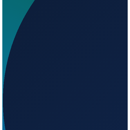
Wo liegt Embarras Airport?
▼
Auf welcher Höhe liegt Embarras Airport?
▼
Wird geladen...
58.20475
,
-111.38390
237
m ü. NN
Vancouver
→
Shanghai