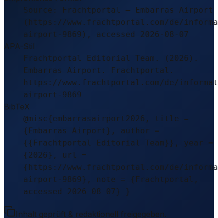
Source: Frachtportal – Embarras Airport
(https://www.frachtportal.com/de/informa
airport-9869), accessed 2026-08-07
APA-Stil
Frachtportal Editorial Team. (2026).
Embarras Airport. Frachtportal.
https://www.frachtportal.com/de/informat
airport-9869
BibTeX
@misc{embarrasairport2026, title =
{Embarras Airport}, author =
{{Frachtportal Editorial Team}}, year =
{2026}, url =
{https://www.frachtportal.com/de/informa
airport-9869}, note = {Frachtportal,
accessed 2026-08-07} }
Inhalt geprüft & redaktionell freigegeben.