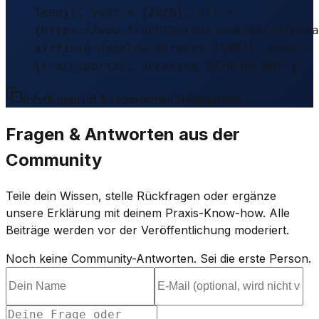
Team}}, year = {2026}, url =
{https://www.frachtportal.com/de/informa
airfield-dedelow-airport-26984}, note =
{Frachtportal, accessed 2026-08-08} }
Inhalt geprüft & redaktionell freigegeben.
Fragen & Antworten aus der
Community
Teile dein Wissen, stelle Rückfragen oder ergänze
unsere Erklärung mit deinem Praxis-Know-how. Alle
Beiträge werden vor der Veröffentlichung moderiert.
Noch keine Community-Antworten. Sei die erste Person.