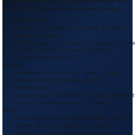
Sie schreiben einen Bericht, eine Hausarbeit oder einen
LinkedIn-Post? Verwenden Sie eine dieser Vorlagen.
Empfohlenes Format
Source: Frachtportal – Emmel Airfield
Dedelow Airport
(https://www.frachtportal.com/de/informa
airfield-dedelow-airport-26984),
accessed 2026-08-08
APA-Stil
Frachtportal Editorial Team. (2026).
Emmel Airfield Dedelow Airport.
Frachtportal.
https://www.frachtportal.com/de/informat
airfield-dedelow-airport-26984
BibTeX
@misc{emmelairfielddedelow2026, title =
{Emmel Airfield Dedelow Airport},
author = {{Frachtportal Editorial