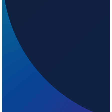
Hamburg
→
Shanghai