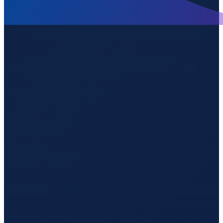
Hamburg
→
Shenzhen