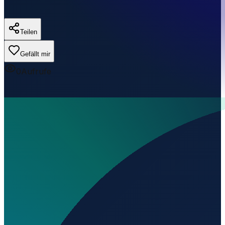
Teilen
Gefällt mir
0
Aufrufe