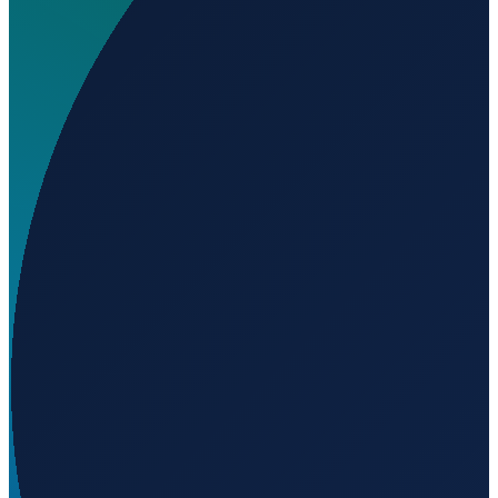
Wo liegt Emmel Airfield Dedelow Airport?
▼
Auf welcher Höhe liegt Emmel Airfield Dedelow
Airport?
▼
Wird geladen...
53.35639
,
13.78361
65
m ü. NN