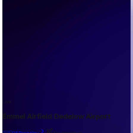
Live
Emmel Airfield Dedelow Airport
🇩🇪
DE
Prenzlau
Geschlossen