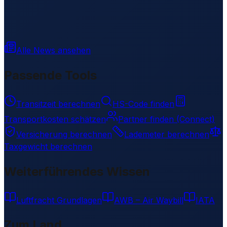
Alle News ansehen
Passende Tools
Transitzeit berechnen
HS-Code finden
Transportkosten schätzen
Partner finden (Connect)
Versicherung berechnen
Lademeter berechnen
Taxgewicht berechnen
Weiterführendes Wissen
Luftfracht Grundlagen
AWB – Air Waybill
IATA
Zum Land