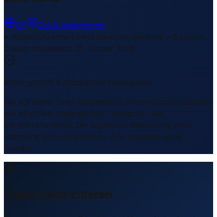
DE
Zoll & Abfertigung
Weiterführende Links
1 Bereiche/Sections • 8 Links
▾
Zuletzt aktualisiert
:
31. Januar 2026
Inhalt geprüft & redaktionell freigegeben
Die auf dieser Seite dargestellten Informationen basieren
auf öffentlich zugänglichen Transport- und
Infrastrukturdaten. Die logistische Bedeutung eines
Standorts kann sich ändern. Alle Angaben ohne
Gewähr.
Diese Seite zitieren