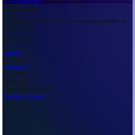
Kurzantwort
Emmel Airfield Dedelow Airport ist ein Geschlossen in
Prenzlau, DE.
65 m ü. NN.
Land
DE
Stadt
Prenzlau
Höhe
65 m
Lat
53.3564
Lng
13.7836
Timezone
Europe/Berlin
Type
Geschlossen