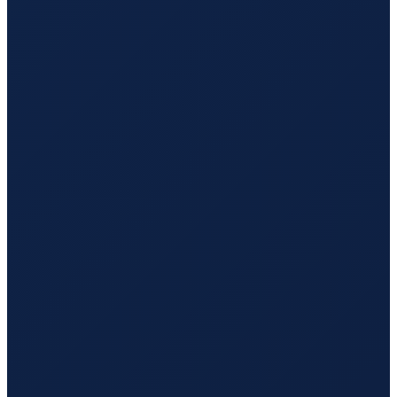
Sydney
→
Guangzhou