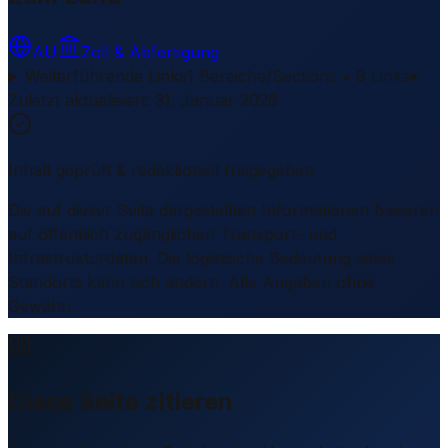
AU
Zoll & Abfertigung
Weiterführende Links
1 Bereiche/Sections • 8 Links
▾
Zuletzt aktualisiert
:
31. Januar 2026
Inhalt geprüft & redaktionell freigegeben
Die auf dieser Seite dargestellten Informationen basieren
auf öffentlich zugänglichen Transport- und
Infrastrukturdaten. Die logistische Bedeutung eines
Standorts kann sich ändern. Alle Angaben ohne
Gewähr.
Diese Seite zitieren