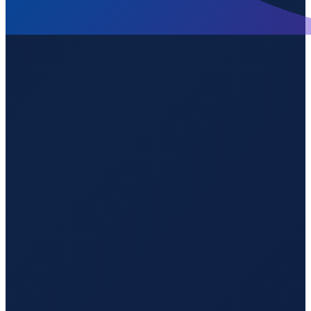
Sydney
→
Shenzhen