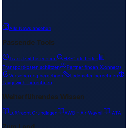
Alle News ansehen
Passende Tools
Transitzeit berechnen
HS-Code finden
Transportkosten schätzen
Partner finden (Connect)
Versicherung berechnen
Lademeter berechnen
Taxgewicht berechnen
Weiterführendes Wissen
Luftfracht Grundlagen
AWB – Air Waybill
IATA
Zum Land