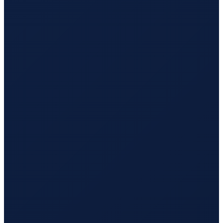
Sydney
→
Busan