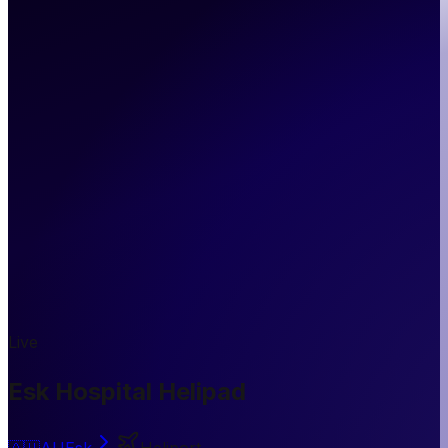
Live
Esk Hospital Helipad
🇦🇺
AU
Esk
Heliport