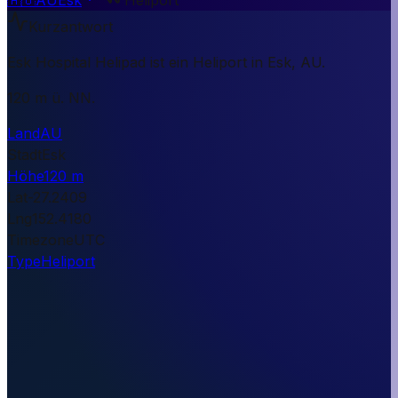
Kurzantwort
Esk Hospital Helipad ist ein Heliport in Esk, AU.
120 m ü. NN.
Land
AU
Stadt
Esk
Höhe
120 m
Lat
-27.2409
Lng
152.4180
Timezone
UTC
Type
Heliport