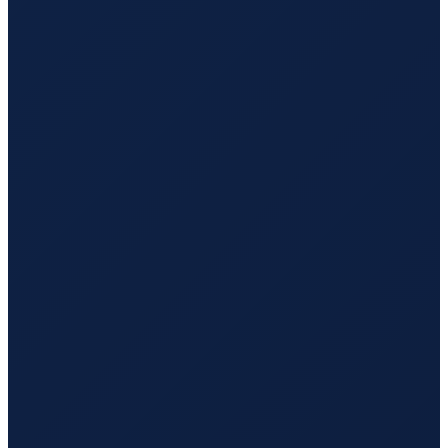
Sydney
→
Hong Kong