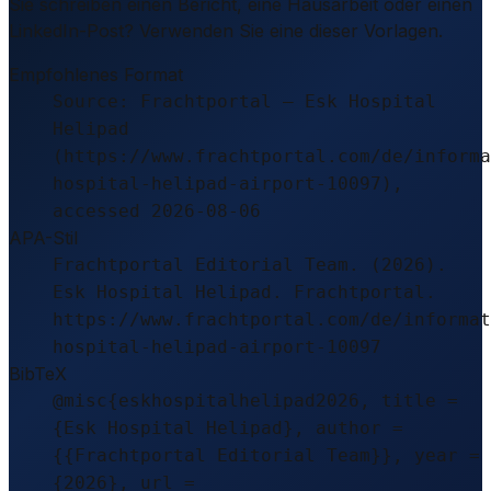
Sie schreiben einen Bericht, eine Hausarbeit oder einen
LinkedIn-Post? Verwenden Sie eine dieser Vorlagen.
Empfohlenes Format
Source: Frachtportal – Esk Hospital
Helipad
(https://www.frachtportal.com/de/informa
hospital-helipad-airport-10097),
accessed 2026-08-06
APA-Stil
Frachtportal Editorial Team. (2026).
Esk Hospital Helipad. Frachtportal.
https://www.frachtportal.com/de/informat
hospital-helipad-airport-10097
BibTeX
@misc{eskhospitalhelipad2026, title =
{Esk Hospital Helipad}, author =
{{Frachtportal Editorial Team}}, year =
{2026}, url =