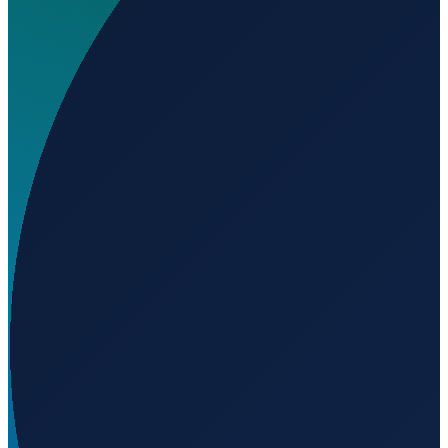
Wo liegt Esk Hospital Helipad?
▼
Auf welcher Höhe liegt Esk Hospital Helipad?
▼
Wird geladen...
-27.24086
,
152.41800
120
m ü. NN