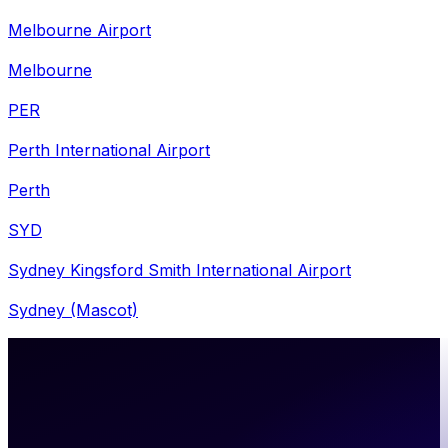
Melbourne Airport
Melbourne
PER
Perth International Airport
Perth
SYD
Sydney Kingsford Smith International Airport
Sydney (Mascot)