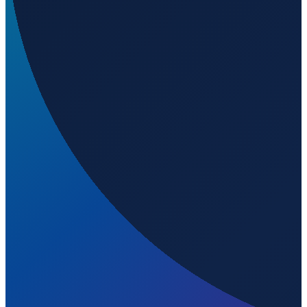
Sydney
→
Shanghai