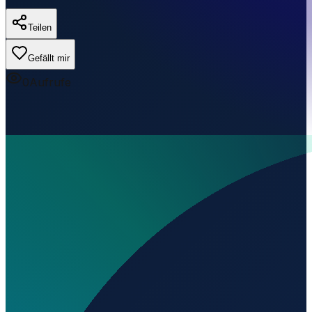
Teilen
Gefällt mir
0
Aufrufe