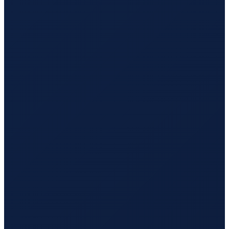
Sydney
→
Tokyo