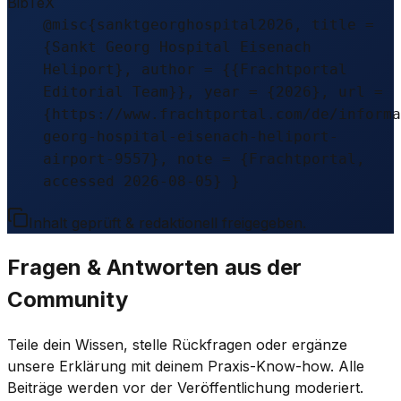
BibTeX
@misc{sanktgeorghospital2026, title =
{Sankt Georg Hospital Eisenach
Heliport}, author = {{Frachtportal
Editorial Team}}, year = {2026}, url =
{https://www.frachtportal.com/de/informa
georg-hospital-eisenach-heliport-
airport-9557}, note = {Frachtportal,
accessed 2026-08-05} }
Inhalt geprüft & redaktionell freigegeben.
Fragen & Antworten aus der
Community
Teile dein Wissen, stelle Rückfragen oder ergänze
unsere Erklärung mit deinem Praxis-Know-how. Alle
Beiträge werden vor der Veröffentlichung moderiert.