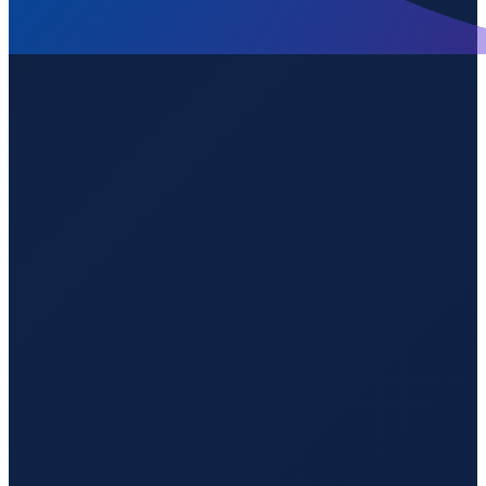
Hamburg
→
Shenzhen