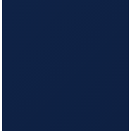
Hamburg
→
Guangzhou