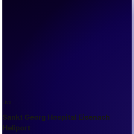
Live
Sankt Georg Hospital Eisenach
Heliport