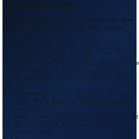
Diese Seite zitieren
Sie schreiben einen Bericht, eine Hausarbeit oder einen
LinkedIn-Post? Verwenden Sie eine dieser Vorlagen.
Empfohlenes Format
Source: Frachtportal – Sankt Georg
Hospital Eisenach Heliport
(https://www.frachtportal.com/de/informa
georg-hospital-eisenach-heliport-
airport-9557), accessed 2026-08-05
APA-Stil
Frachtportal Editorial Team. (2026).
Sankt Georg Hospital Eisenach Heliport.
Frachtportal.
https://www.frachtportal.com/de/informat
georg-hospital-eisenach-heliport-
airport-9557