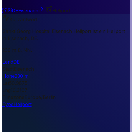
🇩🇪
DE
Eisenach
Heliport
Kurzantwort
Sankt Georg Hospital Eisenach Heliport ist ein Heliport
in Eisenach, DE.
230 m ü. NN.
Land
DE
Stadt
Eisenach
Höhe
230 m
Lat
50.9875
Lng
10.3167
Timezone
Europe/Berlin
Type
Heliport