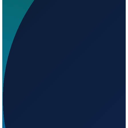
Wo liegt Sankt Georg Hospital Eisenach Heliport?
▼
Auf welcher Höhe liegt Sankt Georg Hospital
Eisenach Heliport?
▼
Wird geladen...
50.98755
,
10.31667
230
m ü. NN