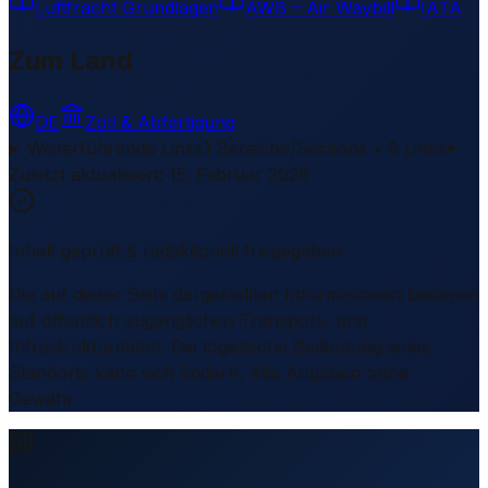
Luftfracht Grundlagen
AWB – Air Waybill
IATA
Zum Land
DE
Zoll & Abfertigung
Weiterführende Links
1 Bereiche/Sections • 8 Links
▾
Zuletzt aktualisiert
:
15. Februar 2026
Inhalt geprüft & redaktionell freigegeben
Die auf dieser Seite dargestellten Informationen basieren
auf öffentlich zugänglichen Transport- und
Infrastrukturdaten. Die logistische Bedeutung eines
Standorts kann sich ändern. Alle Angaben ohne
Gewähr.