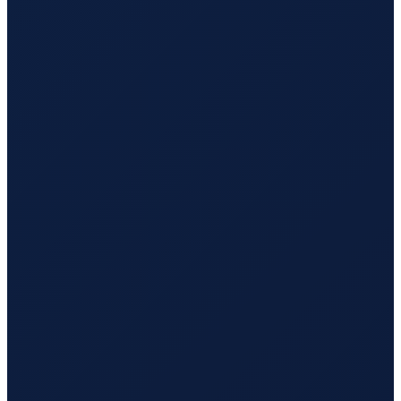
Hamburg
→
Busan