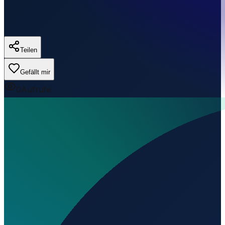
Teilen
Gefällt mir
0
Aufrufe