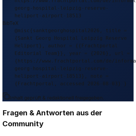
https://www.frachtportal.com/de/informat
georg-hospital-leipzig-reserve-
heliport-airport-18513
BibTeX
@misc{sanktgeorghospital2026, title =
{Sankt Georg Hospital Leipzig Reserve
Heliport}, author = {{Frachtportal
Editorial Team}}, year = {2026}, url =
{https://www.frachtportal.com/de/informa
georg-hospital-leipzig-reserve-
heliport-airport-18513}, note =
{Frachtportal, accessed 2026-08-03} }
Inhalt geprüft & redaktionell freigegeben.
Fragen & Antworten aus der
Community