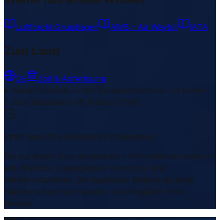
Luftfracht Grundlagen
AWB – Air Waybill
IATA
Zum Land
DE
Zoll & Abfertigung
Weiterführende Links
1 Bereiche/Sections • 8 Links
▾
Zuletzt aktualisiert
:
15. Februar 2026
Inhalt geprüft & redaktionell freigegeben
Die auf dieser Seite dargestellten Informationen basieren
auf öffentlich zugänglichen Transport- und
Infrastrukturdaten. Die logistische Bedeutung eines
Standorts kann sich ändern. Alle Angaben ohne
Gewähr.