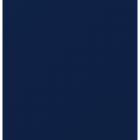
Hamburg
→
Guangzhou