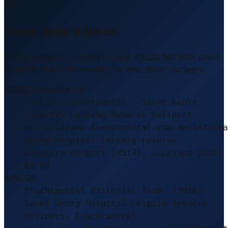
Diese Seite zitieren
Sie schreiben einen Bericht, eine Hausarbeit oder einen
LinkedIn-Post? Verwenden Sie eine dieser Vorlagen.
Empfohlenes Format
Source: Frachtportal – Sankt Georg
Hospital Leipzig Reserve Heliport
(https://www.frachtportal.com/de/informa
georg-hospital-leipzig-reserve-
heliport-airport-18513), accessed 2026-
08-03
APA-Stil
Frachtportal Editorial Team. (2026).
Sankt Georg Hospital Leipzig Reserve
Heliport. Frachtportal.