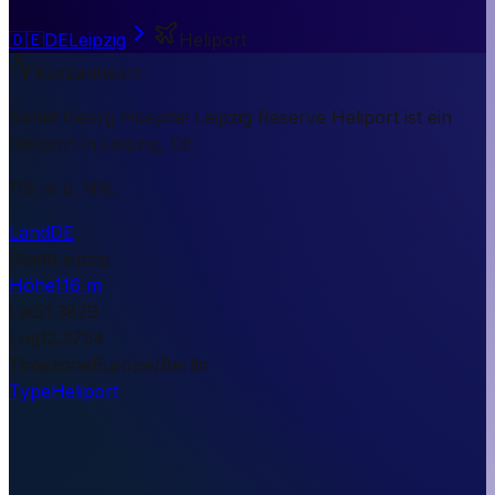
🇩🇪
DE
Leipzig
Heliport
Kurzantwort
Sankt Georg Hospital Leipzig Reserve Heliport ist ein
Heliport in Leipzig, DE.
116 m ü. NN.
Land
DE
Stadt
Leipzig
Höhe
116 m
Lat
51.3829
Lng
12.3734
Timezone
Europe/Berlin
Type
Heliport