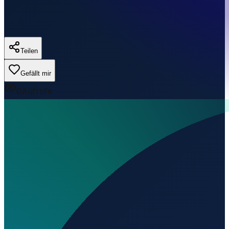
Teilen
Gefällt mir
0
Aufrufe