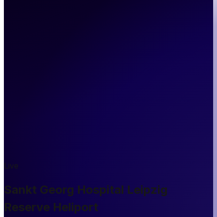
Live
Sankt Georg Hospital Leipzig
Reserve Heliport