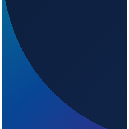
51.38289
,
12.37341
116
m ü. NN
Hamburg
→
Shanghai