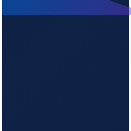
Hamburg
→
Shenzhen