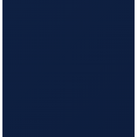
Vancouver
→
Tokyo