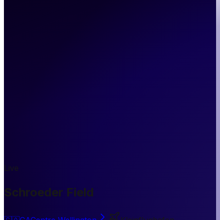
Live
Schroeder Field
🇨🇦
CA
Centre Wellington
Kleinflughafen