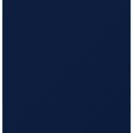
Vancouver
→
Busan