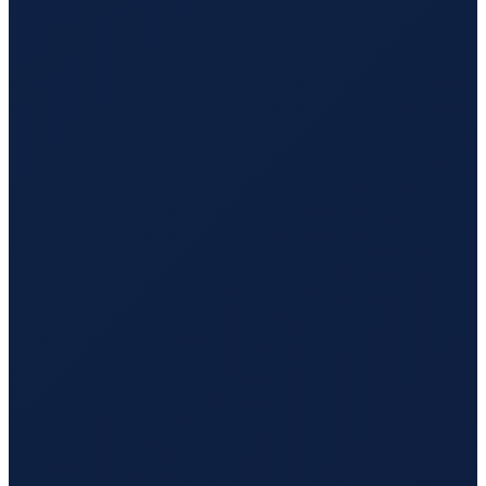
Vancouver
→
Hong Kong