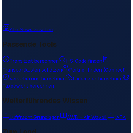
Alle News ansehen
Passende Tools
Transitzeit berechnen
HS-Code finden
Transportkosten schätzen
Partner finden (Connect)
Versicherung berechnen
Lademeter berechnen
Taxgewicht berechnen
Weiterführendes Wissen
Luftfracht Grundlagen
AWB – Air Waybill
IATA
Zum Land