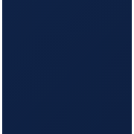
Vancouver
→
Guangzhou