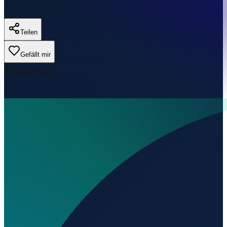
Teilen
Gefällt mir
0
Aufrufe