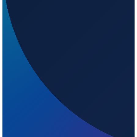
Vancouver
→
Shanghai