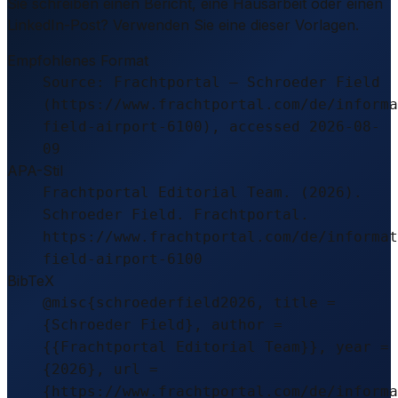
Sie schreiben einen Bericht, eine Hausarbeit oder einen
LinkedIn-Post? Verwenden Sie eine dieser Vorlagen.
Empfohlenes Format
Source: Frachtportal – Schroeder Field
(https://www.frachtportal.com/de/informa
field-airport-6100), accessed 2026-08-
09
APA-Stil
Frachtportal Editorial Team. (2026).
Schroeder Field. Frachtportal.
https://www.frachtportal.com/de/informat
field-airport-6100
BibTeX
@misc{schroederfield2026, title =
{Schroeder Field}, author =
{{Frachtportal Editorial Team}}, year =
{2026}, url =
{https://www.frachtportal.com/de/informa