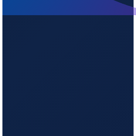
Vancouver
→
Shenzhen