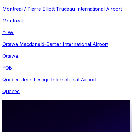
Montreal / Pierre Elliott Trudeau International Airport
Montréal
YOW
Ottawa Macdonald-Cartier International Airport
Ottawa
YQB
Quebec Jean Lesage International Airport
Quebec