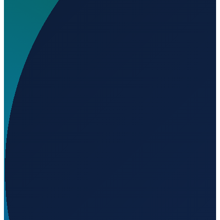
Wo liegt Schroeder Field?
▼
Auf welcher Höhe liegt Schroeder Field?
▼
Wird geladen...
43.73491
,
-80.27759
422
m ü. NN