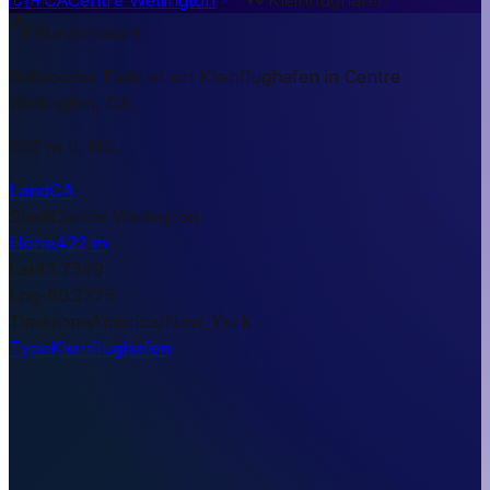
Kurzantwort
Schroeder Field ist ein Kleinflughafen in Centre
Wellington, CA.
422 m ü. NN.
Land
CA
Stadt
Centre Wellington
Höhe
422 m
Lat
43.7349
Lng
-80.2776
Timezone
America/New_York
Type
Kleinflughafen