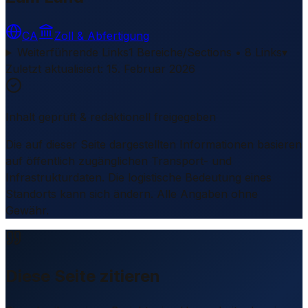
CA
Zoll & Abfertigung
Weiterführende Links
1 Bereiche/Sections • 8 Links
▾
Zuletzt aktualisiert
:
15. Februar 2026
Inhalt geprüft & redaktionell freigegeben
Die auf dieser Seite dargestellten Informationen basieren
auf öffentlich zugänglichen Transport- und
Infrastrukturdaten. Die logistische Bedeutung eines
Standorts kann sich ändern. Alle Angaben ohne
Gewähr.
Diese Seite zitieren