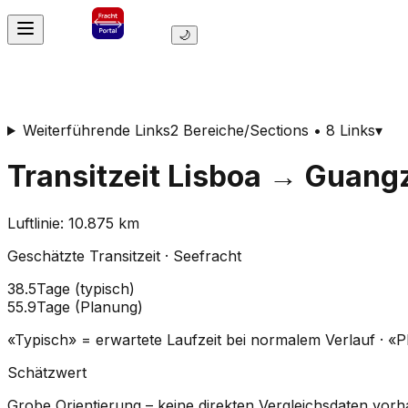
🌙
Weiterführende Links
2 Bereiche/Sections • 8 Links
▾
Transitzeit
Lisboa
→
Guangz
Luftlinie
:
10.875
km
Geschätzte Transitzeit
·
Seefracht
38.5
Tage
(
typisch
)
55.9
Tage
(
Planung
)
«Typisch» = erwartete Laufzeit bei normalem Verlauf · «
Schätzwert
Grobe Orientierung – keine direkten Vergleichsdaten vor