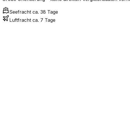
Seefracht ca. 38 Tage
Luftfracht ca. 7 Tage
Modus
T
7.0
Tage
Luftfracht
38.5
Tage
inkl. LCL-Zuschlag
Seefracht
LCL
Nicht verfügbar
LKW-Transport ist nu
Strasse
FCL vs. LCL
Sendungen unter ~12 CBM / ~12.000 kg werden als Stückgu
Tage zusätzlich für Konsolidierung.
Gewicht (kg)