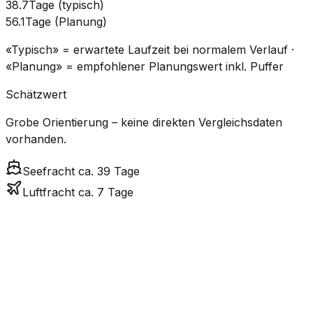
38.7
Tage
(
typisch
)
56.1
Tage
(
Planung
)
«Typisch» = erwartete Laufzeit bei normalem Verlauf ·
«Planung» = empfohlener Planungswert inkl. Puffer
Schätzwert
Grobe Orientierung – keine direkten Vergleichsdaten
vorhanden.
Seefracht ca. 39 Tage
Luftfracht ca. 7 Tage
CO₂-
Modus
Transitzeit
Geschätzte
Emissionen
Kosten