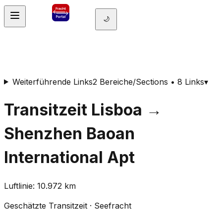
🌙
Weiterführende Links
2 Bereiche/Sections • 8 Links
▾
Transitzeit
Lisboa
→
Shenzhen Baoan
International Apt
Luftlinie
:
10.972
km
Geschätzte Transitzeit
·
Seefracht