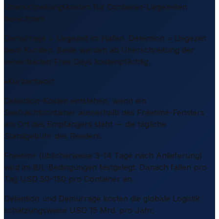
Überschreitungskosten für Container-Liegezeiten
berechnen
Demurrage = Liegezeit im Hafen. Detention = Liegezeit
beim Kunden. Beide werden ab Überschreitung der
vereinbarten Free Days kostenpflichtig.
Kurzantwort
Detention-Kosten entstehen, wenn ein
Seefrachtcontainer ausserhalb des Freetime-Fensters
am Ort des Empfängers steht — die tägliche
Standgebühr des Reeders.
Freetime (üblicherweise 3–14 Tage nach Anlieferung)
wird im B/L-Bedingungen festgelegt. Danach fallen pro
Tag USD 50–150 pro Container an.
Detention und Demurrage kosten die globale Logistik
schätzungsweise USD 15 Mrd. pro Jahr;