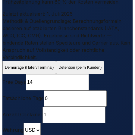
Frühzeitplanung kann 80 % der Kosten vermeiden.
Zuletzt aktualisiert
:
1. Juli 2026
Methodik & Quellengrundlage
:
Berechnungsformeln
basieren auf etablierten Branchenstandards (IATA,
WCO, ICC, CMR). Ergebnisse sind Richtwerte —
bindende Raten stellen Spediteure und Carrier aus.
Kein
Anspruch auf Vollständigkeit oder rechtliche
Verbindlichkeit.
Demurrage (Hafen/Terminal)
Detention (beim Kunden)
Free Days
Tatsächliche Tage
Anzahl Container
Währung