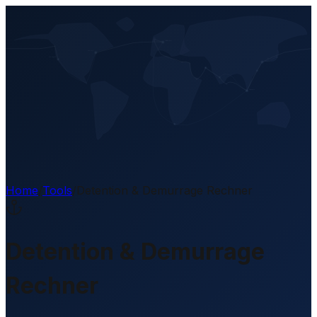
DE
Home
/
Tools
/
Detention & Demurrage Rechner
Detention & Demurrage
Rechner