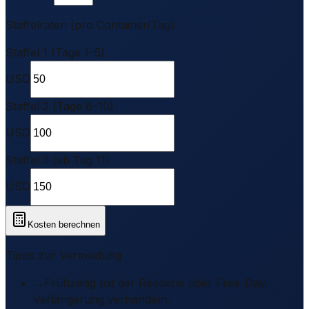
Staffelraten (pro Container/Tag)
Staffel 1 (Tage 1–5)
USD
Staffel 2 (Tage 6–10)
USD
Staffel 3 (ab Tag 11)
USD
Kosten berechnen
Tipps zur Vermeidung
→
Frühzeitig mit der Reederei über Free-Day-
Verlängerung verhandeln.