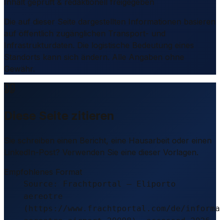
Inhalt geprüft & redaktionell freigegeben
Die auf dieser Seite dargestellten Informationen basieren
auf öffentlich zugänglichen Transport- und
Infrastrukturdaten. Die logistische Bedeutung eines
Standorts kann sich ändern. Alle Angaben ohne
Gewähr.
Diese Seite zitieren
Sie schreiben einen Bericht, eine Hausarbeit oder einen
LinkedIn-Post? Verwenden Sie eine dieser Vorlagen.
Empfohlenes Format
Source: Frachtportal – Eliporto
aereotre
(https://www.frachtportal.com/de/informa