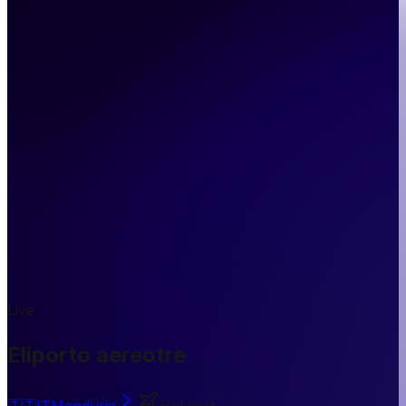
Live
Eliporto aereotre
🇮🇹
IT
Manduria
Heliport