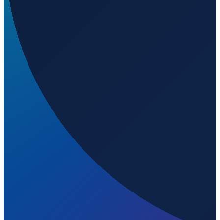
Milan
→
Shenzhen