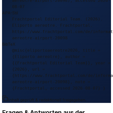
aereotre-airport-20098), accessed 2026-
08-07
APA-Stil
Frachtportal Editorial Team. (2026).
Eliporto aereotre. Frachtportal.
https://www.frachtportal.com/de/informat
aereotre-airport-20098
BibTeX
@misc{eliportoaereotre2026, title =
{Eliporto aereotre}, author =
{{Frachtportal Editorial Team}}, year =
{2026}, url =
{https://www.frachtportal.com/de/informa
aereotre-airport-20098}, note =
{Frachtportal, accessed 2026-08-07} }
Inhalt geprüft & redaktionell freigegeben.
Fragen & Antworten aus der