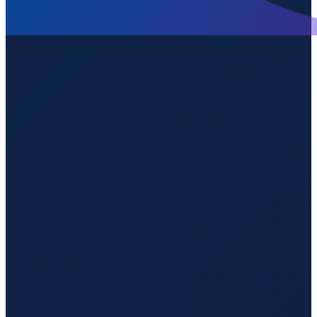
Milan
→
Guangzhou