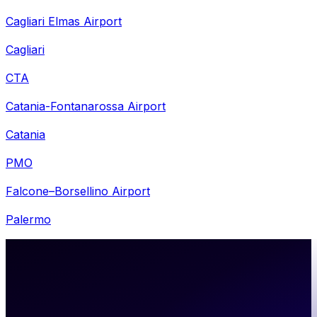
Cagliari Elmas Airport
Cagliari
CTA
Catania-Fontanarossa Airport
Catania
PMO
Falcone–Borsellino Airport
Palermo