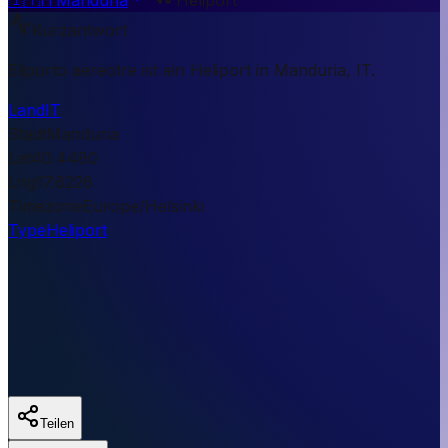
Kurzantwort
Eliporto aereotre ist ein Heliport in Manduria, IT.
Land
IT
Stadt
Manduria
Lat
40.4480
Lng
17.6226
Timezone
Europe/Helsinki
Type
Heliport
Teilen