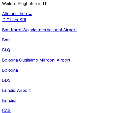
Weitere Flughäfen in IT
Alle ansehen →
🇮🇹
Land
BRI
Bari Karol Wojtyła International Airport
Bari
BLQ
Bologna Guglielmo Marconi Airport
Bologna
BDS
Brindisi Airport
Brindisi
CAG