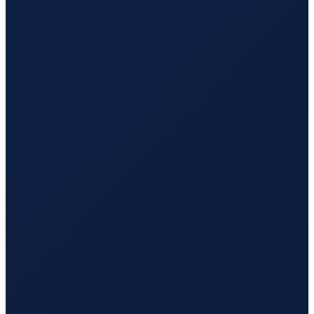
Milan
→
Busan