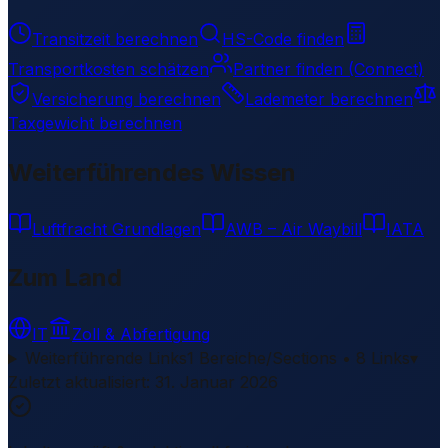
Transitzeit berechnen
HS-Code finden
Transportkosten schätzen
Partner finden (Connect)
Versicherung berechnen
Lademeter berechnen
Taxgewicht berechnen
Weiterführendes Wissen
Luftfracht Grundlagen
AWB – Air Waybill
IATA
Zum Land
IT
Zoll & Abfertigung
Weiterführende Links
1 Bereiche/Sections • 8 Links
▾
Zuletzt aktualisiert
:
31. Januar 2026