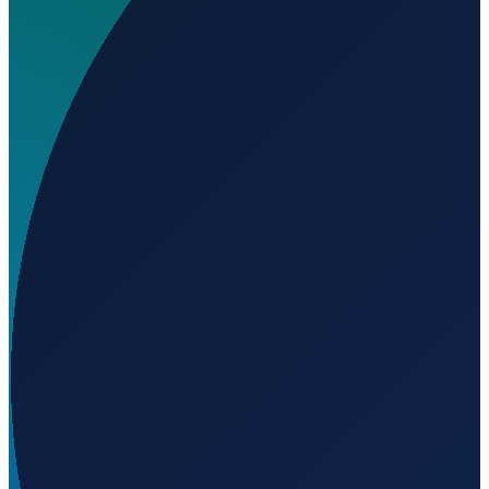
Wo liegt Eliporto aereotre?
▼
Wird geladen...
40.44804
,
17.62264
Milan
→
Shanghai