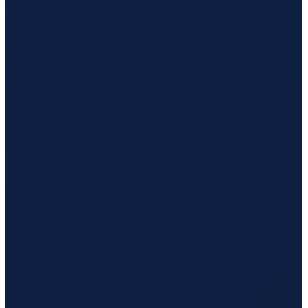
Milan
→
Tokyo