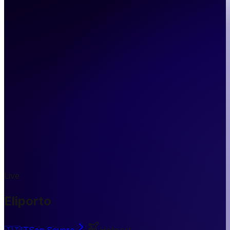
Live
Eliporto
🇮🇹
IT
San Severo
Heliport