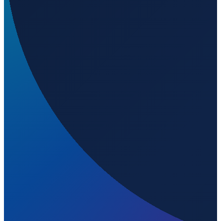
Milan
→
Shenzhen