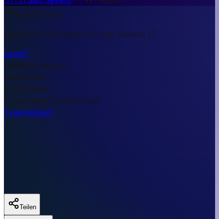
Kurzantwort
Eliporto ist ein Heliport in San Severo, IT.
Land
IT
Stadt
San Severo
Lat
41.6328
Lng
15.3898
Timezone
Europe/Helsinki
Type
Heliport
Teilen