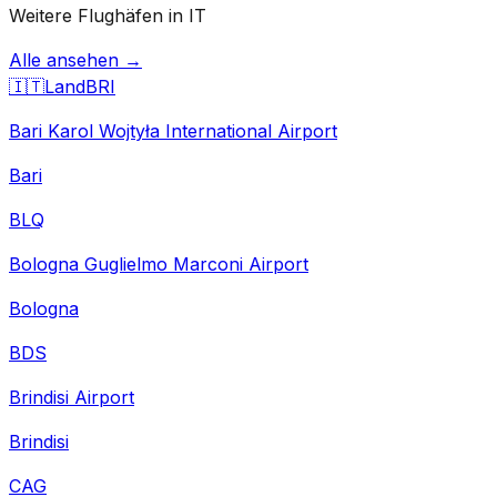
Weitere Flughäfen in IT
Alle ansehen →
🇮🇹
Land
BRI
Bari Karol Wojtyła International Airport
Bari
BLQ
Bologna Guglielmo Marconi Airport
Bologna
BDS
Brindisi Airport
Brindisi
CAG