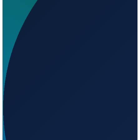
Wo liegt Eliporto?
▼
Wird geladen...
41.63284
,
15.38981
Milan
→
Shanghai