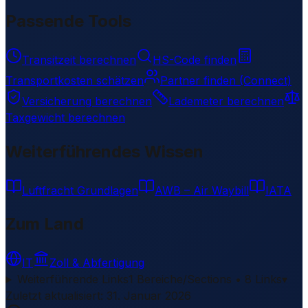
Passende Tools
Transitzeit berechnen
HS-Code finden
Transportkosten schätzen
Partner finden (Connect)
Versicherung berechnen
Lademeter berechnen
Taxgewicht berechnen
Weiterführendes Wissen
Luftfracht Grundlagen
AWB – Air Waybill
IATA
Zum Land
IT
Zoll & Abfertigung
Weiterführende Links
1 Bereiche/Sections • 8 Links
▾
Zuletzt aktualisiert
:
31. Januar 2026