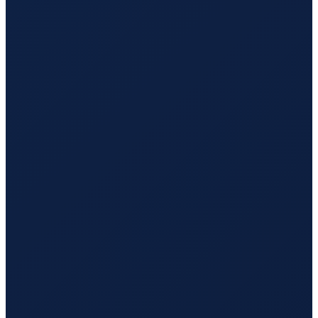
Milan
→
Tokyo