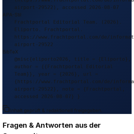
airport-29522), accessed 2026-08-07
APA-Stil
Frachtportal Editorial Team. (2026).
Eliporto. Frachtportal.
https://www.frachtportal.com/de/informat
airport-29522
BibTeX
@misc{eliporto2026, title = {Eliporto},
author = {{Frachtportal Editorial
Team}}, year = {2026}, url =
{https://www.frachtportal.com/de/informa
airport-29522}, note = {Frachtportal,
accessed 2026-08-07} }
Inhalt geprüft & redaktionell freigegeben.
Fragen & Antworten aus der