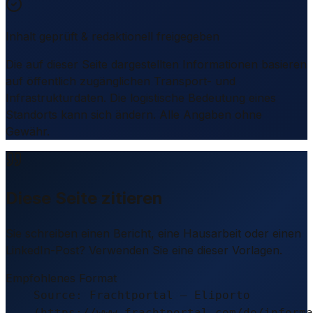
Inhalt geprüft & redaktionell freigegeben
Die auf dieser Seite dargestellten Informationen basieren
auf öffentlich zugänglichen Transport- und
Infrastrukturdaten. Die logistische Bedeutung eines
Standorts kann sich ändern. Alle Angaben ohne
Gewähr.
Diese Seite zitieren
Sie schreiben einen Bericht, eine Hausarbeit oder einen
LinkedIn-Post? Verwenden Sie eine dieser Vorlagen.
Empfohlenes Format
Source: Frachtportal – Eliporto
(https://www.frachtportal.com/de/informa