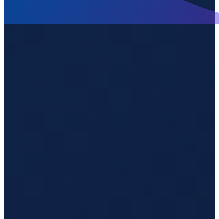
Milan
→
Guangzhou