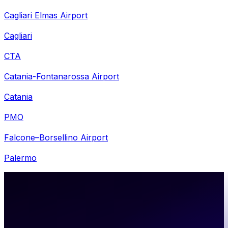
Cagliari Elmas Airport
Cagliari
CTA
Catania-Fontanarossa Airport
Catania
PMO
Falcone–Borsellino Airport
Palermo