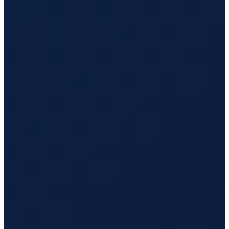
Milan
→
Busan