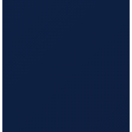
Milan
→
Tokyo