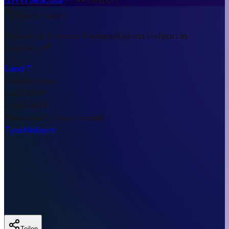
Kurzantwort
Eliporto di Siracusa Pantanelli ist ein Heliport in
Siracusa, IT.
Land
IT
Stadt
Siracusa
Lat
37.0615
Lng
15.2676
Timezone
Europe/Helsinki
Type
Heliport
Teilen