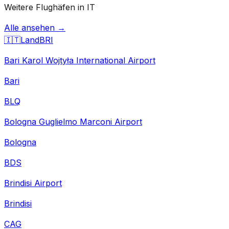
Weitere Flughäfen in IT
Alle ansehen →
🇮🇹
Land
BRI
Bari Karol Wojtyła International Airport
Bari
BLQ
Bologna Guglielmo Marconi Airport
Bologna
BDS
Brindisi Airport
Brindisi
CAG