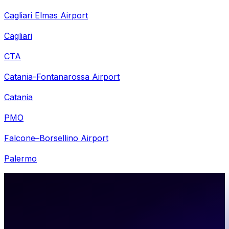
Cagliari Elmas Airport
Cagliari
CTA
Catania-Fontanarossa Airport
Catania
PMO
Falcone–Borsellino Airport
Palermo