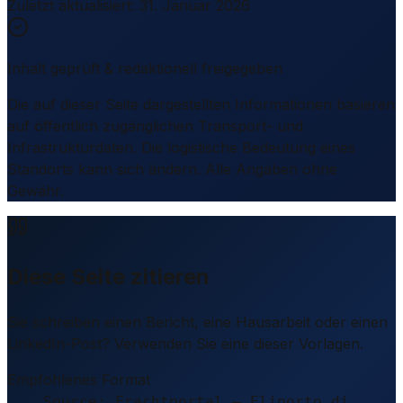
Zuletzt aktualisiert
:
31. Januar 2026
Inhalt geprüft & redaktionell freigegeben
Die auf dieser Seite dargestellten Informationen basieren
auf öffentlich zugänglichen Transport- und
Infrastrukturdaten. Die logistische Bedeutung eines
Standorts kann sich ändern. Alle Angaben ohne
Gewähr.
Diese Seite zitieren
Sie schreiben einen Bericht, eine Hausarbeit oder einen
LinkedIn-Post? Verwenden Sie eine dieser Vorlagen.
Empfohlenes Format
Source: Frachtportal – Eliporto di