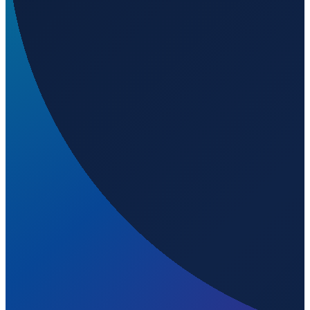
Milan
→
Shenzhen