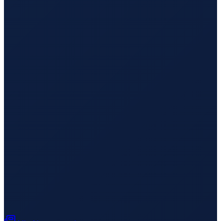
Milan
→
Busan