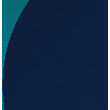
Wo liegt Eliporto di Siracusa Pantanelli?
▼
Wird geladen...
37.06154
,
15.26757
Milan
→
Shanghai