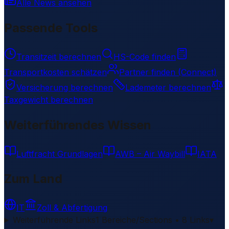
Alle News ansehen
Passende Tools
Transitzeit berechnen
HS-Code finden
Transportkosten schätzen
Partner finden (Connect)
Versicherung berechnen
Lademeter berechnen
Taxgewicht berechnen
Weiterführendes Wissen
Luftfracht Grundlagen
AWB – Air Waybill
IATA
Zum Land
IT
Zoll & Abfertigung
Weiterführende Links
1 Bereiche/Sections • 8 Links
▾