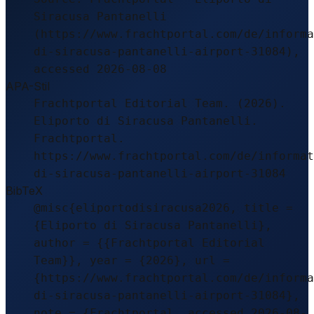
Siracusa Pantanelli
(https://www.frachtportal.com/de/informa
di-siracusa-pantanelli-airport-31084),
accessed 2026-08-08
APA-Stil
Frachtportal Editorial Team. (2026).
Eliporto di Siracusa Pantanelli.
Frachtportal.
https://www.frachtportal.com/de/informat
di-siracusa-pantanelli-airport-31084
BibTeX
@misc{eliportodisiracusa2026, title =
{Eliporto di Siracusa Pantanelli},
author = {{Frachtportal Editorial
Team}}, year = {2026}, url =
{https://www.frachtportal.com/de/informa
di-siracusa-pantanelli-airport-31084},
note = {Frachtportal, accessed 2026-08-