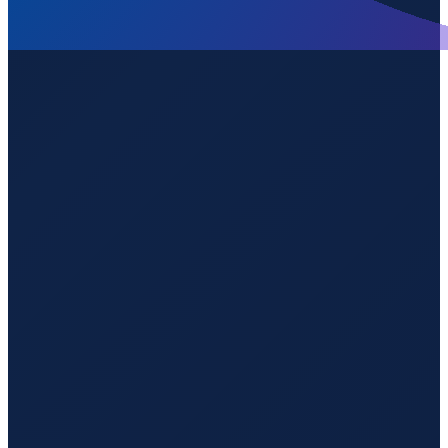
Milan
→
Guangzhou