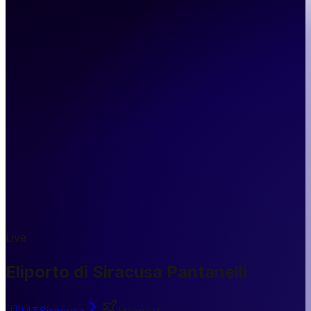
Live
Eliporto di Siracusa Pantanelli
🇮🇹
IT
Siracusa
Heliport