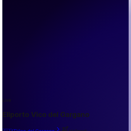
Live
Eliporto Vico del Gargano
🇮🇹
IT
Vico del Gargano
Heliport