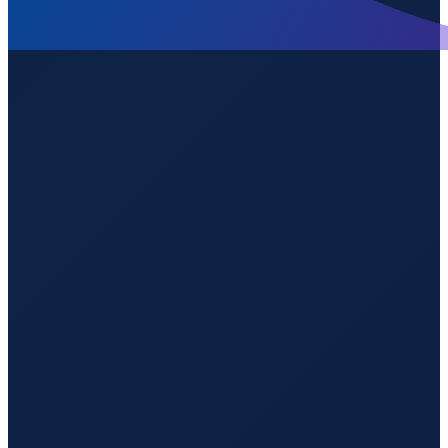
Milan
→
Guangzhou