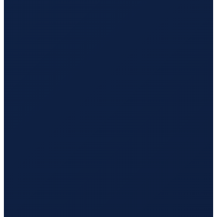
Milan
→
Tokyo