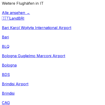
Weitere Flughäfen in IT
Alle ansehen →
🇮🇹
Land
BRI
Bari Karol Wojtyła International Airport
Bari
BLQ
Bologna Guglielmo Marconi Airport
Bologna
BDS
Brindisi Airport
Brindisi
CAG