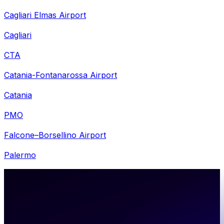
Cagliari Elmas Airport
Cagliari
CTA
Catania-Fontanarossa Airport
Catania
PMO
Falcone–Borsellino Airport
Palermo