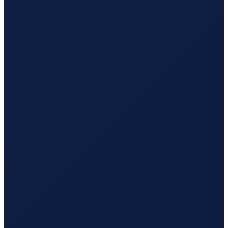
Milan
→
Busan