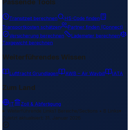
Passende Tools
Transitzeit berechnen
HS-Code finden
Transportkosten schätzen
Partner finden (Connect)
Versicherung berechnen
Lademeter berechnen
Taxgewicht berechnen
Weiterführendes Wissen
Luftfracht Grundlagen
AWB – Air Waybill
IATA
Zum Land
IT
Zoll & Abfertigung
Weiterführende Links
1 Bereiche/Sections • 8 Links
▾
Zuletzt aktualisiert
:
31. Januar 2026