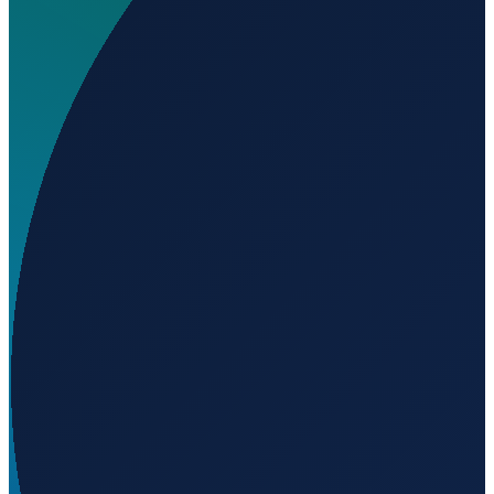
Wo liegt Eliporto Vico del Gargano?
▼
Wird geladen...
41.89480
,
15.96401
Milan
→
Shanghai