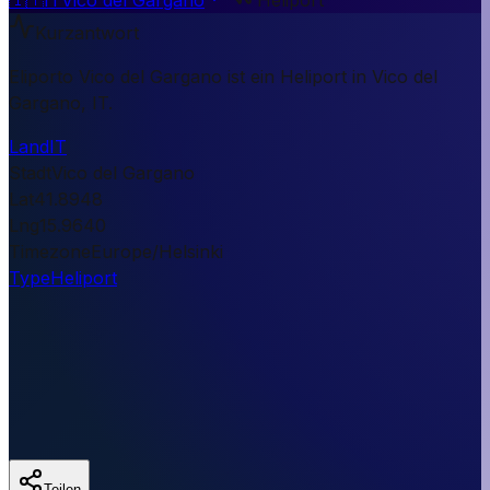
Kurzantwort
Eliporto Vico del Gargano ist ein Heliport in Vico del
Gargano, IT.
Land
IT
Stadt
Vico del Gargano
Lat
41.8948
Lng
15.9640
Timezone
Europe/Helsinki
Type
Heliport
Teilen