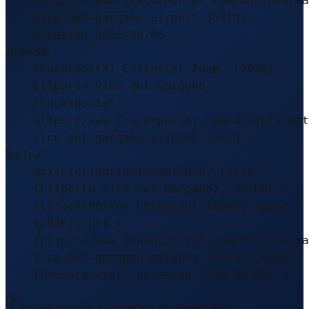
(https://www.frachtportal.com/de/informa
vico-del-gargano-airport-35318),
accessed 2026-08-06
APA-Stil
Frachtportal Editorial Team. (2026).
Eliporto Vico del Gargano.
Frachtportal.
https://www.frachtportal.com/de/informat
vico-del-gargano-airport-35318
BibTeX
@misc{eliportovicodel2026, title =
{Eliporto Vico del Gargano}, author =
{{Frachtportal Editorial Team}}, year =
{2026}, url =
{https://www.frachtportal.com/de/informa
vico-del-gargano-airport-35318}, note =
{Frachtportal, accessed 2026-08-06} }
Inhalt geprüft & redaktionell freigegeben.