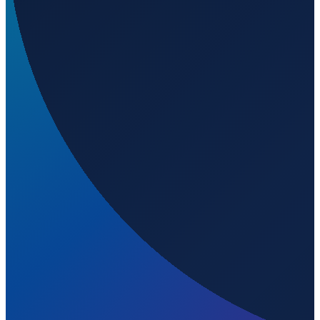
Milan
→
Shenzhen