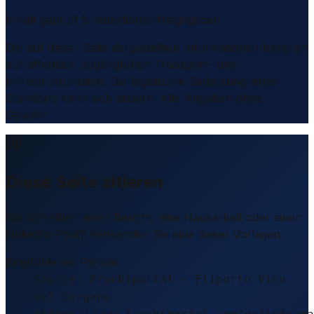
Inhalt geprüft & redaktionell freigegeben
Die auf dieser Seite dargestellten Informationen basieren
auf öffentlich zugänglichen Transport- und
Infrastrukturdaten. Die logistische Bedeutung eines
Standorts kann sich ändern. Alle Angaben ohne
Gewähr.
Diese Seite zitieren
Sie schreiben einen Bericht, eine Hausarbeit oder einen
LinkedIn-Post? Verwenden Sie eine dieser Vorlagen.
Empfohlenes Format
Source: Frachtportal – Eliporto Vico
del Gargano