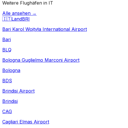
Weitere Flughäfen in IT
Alle ansehen →
🇮🇹
Land
BRI
Bari Karol Wojtyła International Airport
Bari
BLQ
Bologna Guglielmo Marconi Airport
Bologna
BDS
Brindisi Airport
Brindisi
CAG
Cagliari Elmas Airport