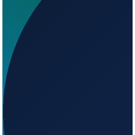
Wo liegt Emphos Heliport?
▼
Auf welcher Höhe liegt Emphos Heliport?
▼
Wird geladen...
-27.58720
,
-48.61157
68
m ü. NN