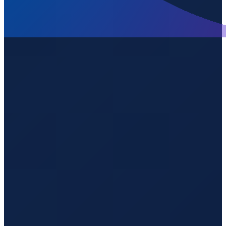
Sao Paulo
→
Shenzhen