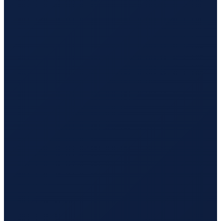
Sao Paulo
→
Tokyo