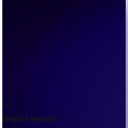
Live
Emphos Heliport