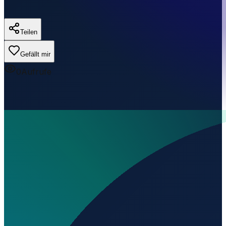
Teilen
Gefällt mir
0
Aufrufe