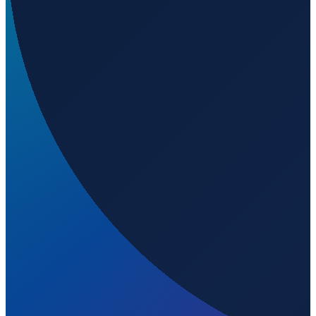
Sao Paulo
→
Shanghai