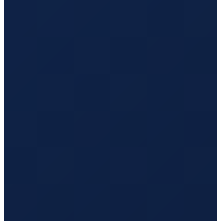
Sao Paulo
→
Guangzhou