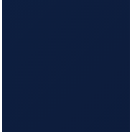
Sao Paulo
→
Busan