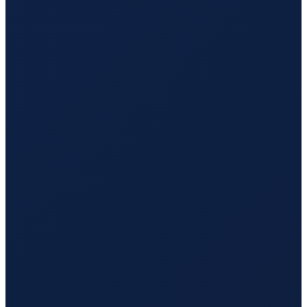
Sao Paulo
→
Hong Kong