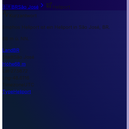
🇧🇷
BR
São José
Heliport
Kurzantwort
Emphos Heliport ist ein Heliport in São José, BR.
68 m ü. NN.
Land
BR
Stadt
São José
Höhe
68 m
Lat
-27.5872
Lng
-48.6116
Timezone
UTC
Type
Heliport