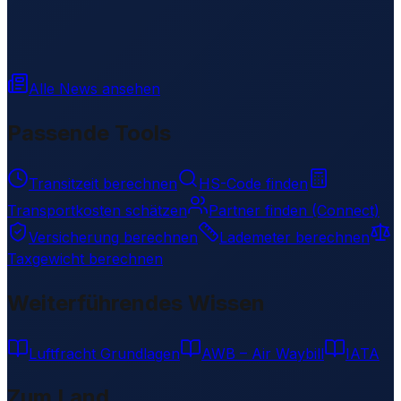
Alle News ansehen
Passende Tools
Transitzeit berechnen
HS-Code finden
Transportkosten schätzen
Partner finden (Connect)
Versicherung berechnen
Lademeter berechnen
Taxgewicht berechnen
Weiterführendes Wissen
Luftfracht Grundlagen
AWB – Air Waybill
IATA
Zum Land