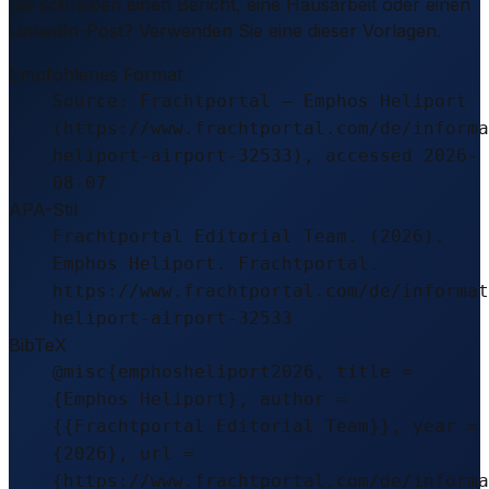
Sie schreiben einen Bericht, eine Hausarbeit oder einen
LinkedIn-Post? Verwenden Sie eine dieser Vorlagen.
Empfohlenes Format
Source: Frachtportal – Emphos Heliport
(https://www.frachtportal.com/de/informa
heliport-airport-32533), accessed 2026-
08-07
APA-Stil
Frachtportal Editorial Team. (2026).
Emphos Heliport. Frachtportal.
https://www.frachtportal.com/de/informat
heliport-airport-32533
BibTeX
@misc{emphosheliport2026, title =
{Emphos Heliport}, author =
{{Frachtportal Editorial Team}}, year =
{2026}, url =
{https://www.frachtportal.com/de/informa