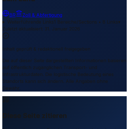
BR
Zoll & Abfertigung
Weiterführende Links
1 Bereiche/Sections • 8 Links
▾
Zuletzt aktualisiert
:
31. Januar 2026
Inhalt geprüft & redaktionell freigegeben
Die auf dieser Seite dargestellten Informationen basieren
auf öffentlich zugänglichen Transport- und
Infrastrukturdaten. Die logistische Bedeutung eines
Standorts kann sich ändern. Alle Angaben ohne
Gewähr.
Diese Seite zitieren