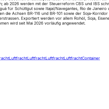
an; ab 2026 werden mit der Steuerreform CBS und IBS schri
uá für Schüttgut sowie Itajaí/Navegantes, Rio de Janeiro
en die Achsen BR-116 und BR-101 sowie der Soja-Korridor
trassen. Exportiert werden vor allem Rohöl, Soja, Eisener
n wird seit Mai 2026 vorläufig angewendet.
racht
Luftfracht
Luftfracht
Luftfracht
Luftfracht
Container