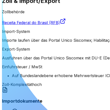
Zoll & Import/Export
Zollbehörde
Receita Federal do Brasil (RFB)
Import-System
Importe laufen über das Portal Unico Siscomex; Habilitaçã
Export-System
Ausfuhren über das Portal Unico Siscomex mit DU-E (Decla
Einfuhrsteuer / MwSt
Auf Bundeslandebene erhobene Mehrwertsteuer ICMS 
Zoll-Komplexität
hoch
Importdokumente