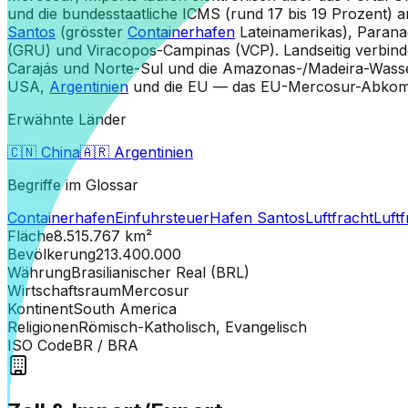
und die bundesstaatliche ICMS (rund 17 bis 19 Prozent) 
Santos
(grösster
Containerhafen
Lateinamerikas), Paranag
(GRU) und Viracopos-Campinas (VCP). Landseitig verbind
Carajás und Norte-Sul und die Amazonas-/Madeira-Wassers
USA,
Argentinien
und die EU — das EU-Mercosur-Abkomme
Erwähnte Länder
🇨🇳
China
🇦🇷
Argentinien
Begriffe im Glossar
Containerhafen
Einfuhrsteuer
Hafen Santos
Luftfracht
Luftf
Fläche
8.515.767
km²
Bevölkerung
213.400.000
Währung
Brasilianischer Real (BRL)
Wirtschaftsraum
Mercosur
Kontinent
South America
Religionen
Römisch-Katholisch, Evangelisch
ISO Code
BR
/ BRA