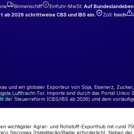
ene
Binnenschiff
Einfuhr-MwSt
:
Auf Bundeslandebene
rt ab 2026 schrittweise CBS und IBS ein.
Zoll
:
hoch
kas und ein globaler Exporteur von Soja, Eisenerz, Zucker,
gste Luftfracht-Tor. Importe sind durch das Portal Unico
Mit der Steuerreform (CBS/IBS ab 2026) und dem vorläuf
sen wichtigster Agrar- und Rohstoff-Exporthub mit rund 75
nico Siscomex (Habilitação/Radar erforderlich). Neben der