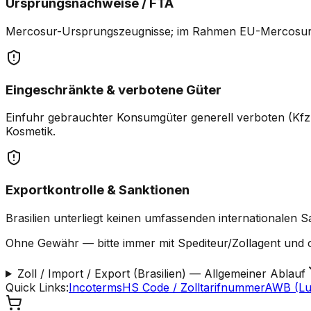
Ursprungsnachweise / FTA
Mercosur-Ursprungszeugnisse; im Rahmen EU-Mercosur (v
Eingeschränkte & verbotene Güter
Einfuhr gebrauchter Konsumgüter generell verboten (Kfz,
Kosmetik.
Exportkontrolle & Sanktionen
Brasilien unterliegt keinen umfassenden internationale
Ohne Gewähr — bitte immer mit Spediteur/Zollagent und o
Zoll / Import / Export (Brasilien)
—
Allgemeiner Ablauf
Quick Links
:
Incoterms
HS Code / Zolltarifnummer
AWB (Luf