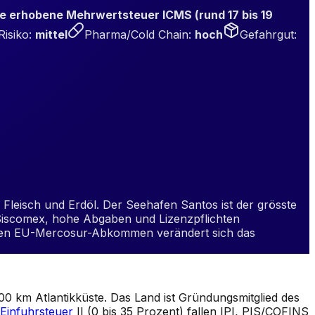
 erhobene Mehrwertsteuer ICMS (rund 17 bis 19
Risiko
:
mittel
Pharma/Cold Chain
:
hoch
Gefahrgut
:
 Fleisch und Erdöl. Der Seehafen Santos ist der grösste
 Siscomex, hohe Abgaben und Lizenzpflichten
igen EU-Mercosur-Abkommen verändert sich das
00 km Atlantikküste. Das Land ist Gründungsmitglied des
Einfuhrsteuer
II (0 bis 35 Prozent) fallen IPI, PIS/COFINS