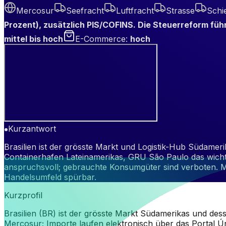
Mercosur
Seefracht
Luftfracht
Strasse
Schi
Prozent), zusätzlich PIS/COFINS. Die Steuerreform füh
mittel bis hoch
E-Commerce
:
hoch
Kurzantwort
Brasilien ist der grösste Markt und Logistik-Hub Südameri
Containerhafen Lateinamerikas, GRU São Paulo das wichti
anspruchsvoll; gebrauchte Konsumgüter sind verboten. 
Handelsumfeld spürbar.
Kurzprofil
Brasilien (BR) ist der grösste Markt Südamerikas und des
Mercosur; Importe laufen elektronisch über das Portal Ú