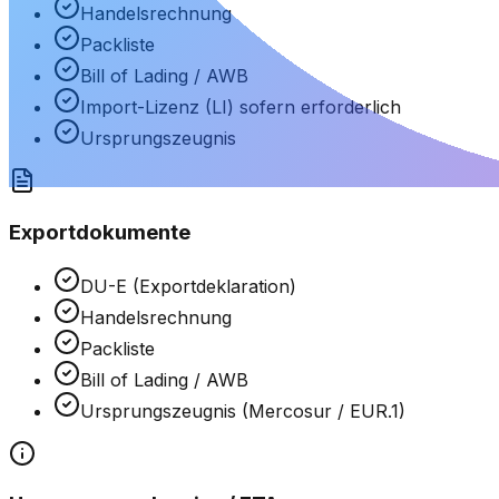
Handelsrechnung
Packliste
Bill of Lading / AWB
Import-Lizenz (LI) sofern erforderlich
Ursprungszeugnis
Exportdokumente
DU-E (Exportdeklaration)
Handelsrechnung
Packliste
Bill of Lading / AWB
Ursprungszeugnis (Mercosur / EUR.1)