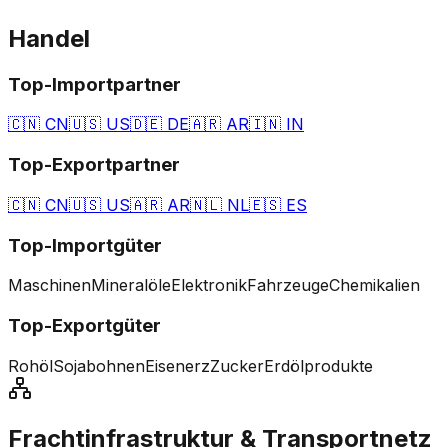
Handel
Top-Importpartner
🇨🇳
CN
🇺🇸
US
🇩🇪
DE
🇦🇷
AR
🇮🇳
IN
Top-Exportpartner
🇨🇳
CN
🇺🇸
US
🇦🇷
AR
🇳🇱
NL
🇪🇸
ES
Top-Importgüter
Maschinen
Mineralöle
Elektronik
Fahrzeuge
Chemikalien
Top-Exportgüter
Rohöl
Sojabohnen
Eisenerz
Zucker
Erdölprodukte
Frachtinfrastruktur & Transportnetz