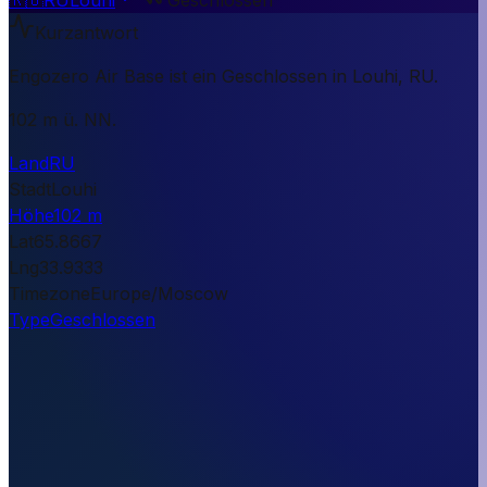
Kurzantwort
Engozero Air Base ist ein Geschlossen in Louhi, RU.
102 m ü. NN.
Land
RU
Stadt
Louhi
Höhe
102 m
Lat
65.8667
Lng
33.9333
Timezone
Europe/Moscow
Type
Geschlossen