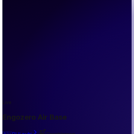
Live
Engozero Air Base
🇷🇺
RU
Louhi
Geschlossen