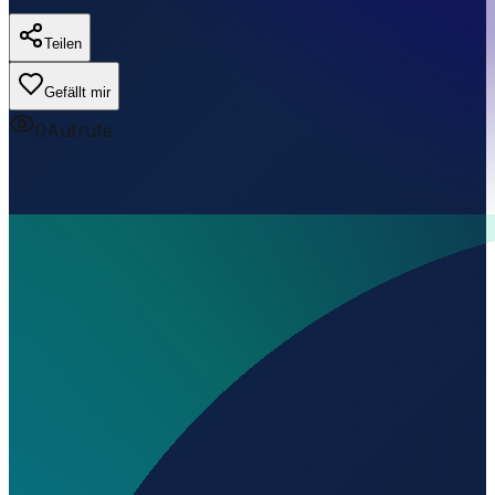
Teilen
Gefällt mir
0
Aufrufe