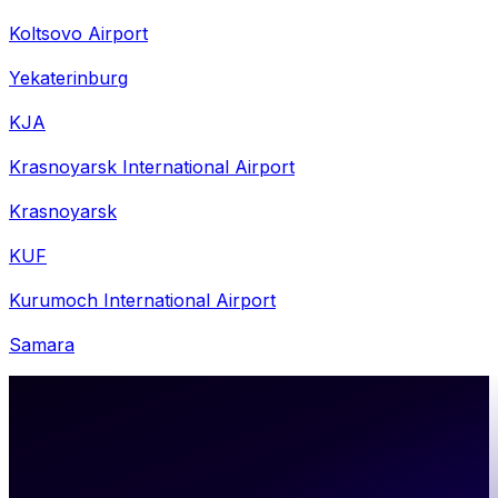
Koltsovo Airport
Yekaterinburg
KJA
Krasnoyarsk International Airport
Krasnoyarsk
KUF
Kurumoch International Airport
Samara