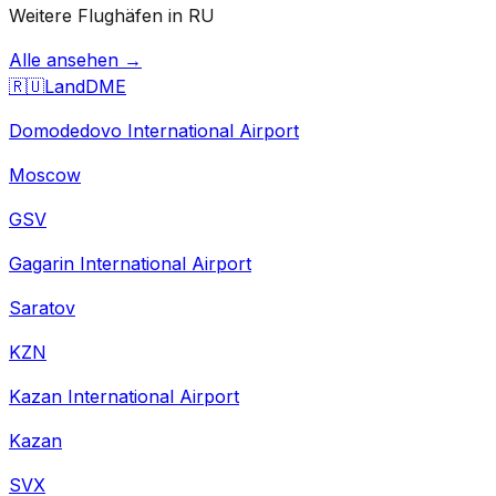
Weitere Flughäfen in RU
Alle ansehen →
🇷🇺
Land
DME
Domodedovo International Airport
Moscow
GSV
Gagarin International Airport
Saratov
KZN
Kazan International Airport
Kazan
SVX