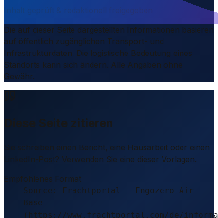
Inhalt geprüft & redaktionell freigegeben
Die auf dieser Seite dargestellten Informationen basieren
auf öffentlich zugänglichen Transport- und
Infrastrukturdaten. Die logistische Bedeutung eines
Standorts kann sich ändern. Alle Angaben ohne
Gewähr.
Diese Seite zitieren
Sie schreiben einen Bericht, eine Hausarbeit oder einen
LinkedIn-Post? Verwenden Sie eine dieser Vorlagen.
Empfohlenes Format
Source: Frachtportal – Engozero Air
Base
(https://www.frachtportal.com/de/informa