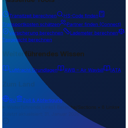
Transitzeit berechnen
HS-Code finden
Transportkosten schätzen
Partner finden (Connect)
Versicherung berechnen
Lademeter berechnen
Taxgewicht berechnen
Weiterführendes Wissen
Luftfracht Grundlagen
AWB – Air Waybill
IATA
Zum Land
RU
Zoll & Abfertigung
Weiterführende Links
1 Bereiche/Sections • 8 Links
▾
Zuletzt aktualisiert
:
31. Januar 2026