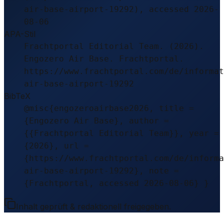
air-base-airport-19292), accessed 2026-
08-06
APA-Stil
Frachtportal Editorial Team. (2026).
Engozero Air Base. Frachtportal.
https://www.frachtportal.com/de/informat
air-base-airport-19292
BibTeX
@misc{engozeroairbase2026, title =
{Engozero Air Base}, author =
{{Frachtportal Editorial Team}}, year =
{2026}, url =
{https://www.frachtportal.com/de/informa
air-base-airport-19292}, note =
{Frachtportal, accessed 2026-08-06} }
Inhalt geprüft & redaktionell freigegeben.