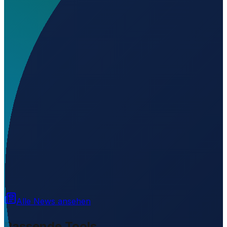
Wo liegt Engozero Air Base?
▼
Auf welcher Höhe liegt Engozero Air Base?
▼
Wird geladen...
65.86670
,
33.93330
102
m ü. NN
Alle News ansehen
Passende Tools