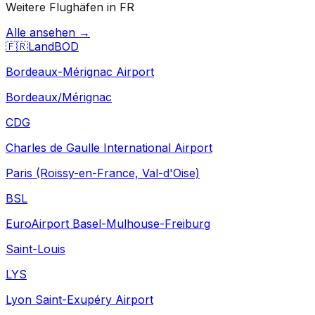
Weitere Flughäfen in FR
Alle ansehen →
🇫🇷
Land
BOD
Bordeaux-Mérignac Airport
Bordeaux/Mérignac
CDG
Charles de Gaulle International Airport
Paris (Roissy-en-France, Val-d'Oise)
BSL
EuroAirport Basel-Mulhouse-Freiburg
Saint-Louis
LYS
Lyon Saint-Exupéry Airport