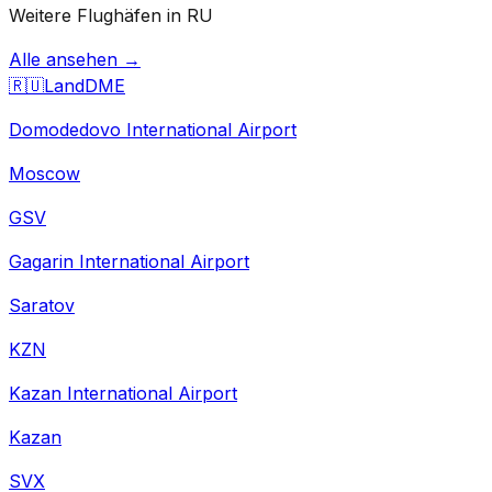
Weitere Flughäfen in RU
Alle ansehen →
🇷🇺
Land
DME
Domodedovo International Airport
Moscow
GSV
Gagarin International Airport
Saratov
KZN
Kazan International Airport
Kazan
SVX