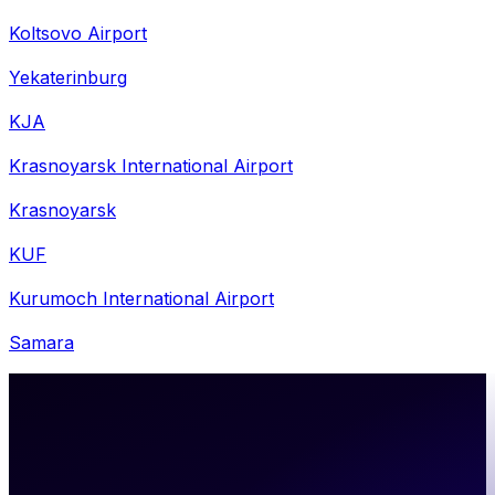
Koltsovo Airport
Yekaterinburg
KJA
Krasnoyarsk International Airport
Krasnoyarsk
KUF
Kurumoch International Airport
Samara