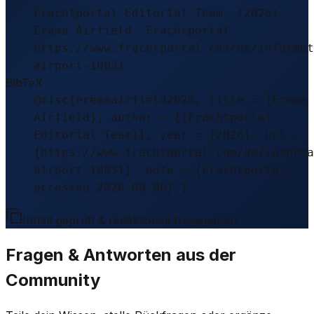
Frachtportal Editorial Team. (2026).
Erema Airfield. Frachtportal.
https://www.frachtportal.com/de/informat
airport-10031
BibTeX
@misc{eremaairfield2026, title = {Erema
Airfield}, author = {{Frachtportal
Editorial Team}}, year = {2026}, url =
{https://www.frachtportal.com/de/informa
airport-10031}, note = {Frachtportal,
accessed 2026-08-06} }
Inhalt geprüft & redaktionell freigegeben.
Fragen & Antworten aus der
Community