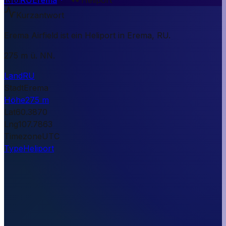
Kurzantwort
Erema Airfield ist ein Heliport in Erema, RU.
275 m ü. NN.
Land
RU
Stadt
Erema
Höhe
275 m
Lat
60.3870
Lng
107.7863
Timezone
UTC
Type
Heliport