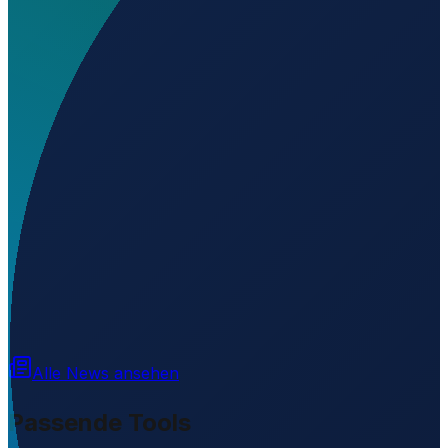
Wo liegt Erema Airfield?
▼
Auf welcher Höhe liegt Erema Airfield?
▼
Wird geladen...
60.38698
,
107.78628
275
m ü. NN
Alle News ansehen
Passende Tools