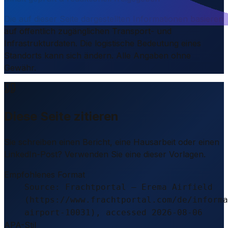
Die auf dieser Seite dargestellten Informationen basieren
auf öffentlich zugänglichen Transport- und
Infrastrukturdaten. Die logistische Bedeutung eines
Standorts kann sich ändern. Alle Angaben ohne
Gewähr.
Diese Seite zitieren
Sie schreiben einen Bericht, eine Hausarbeit oder einen
LinkedIn-Post? Verwenden Sie eine dieser Vorlagen.
Empfohlenes Format
Source: Frachtportal – Erema Airfield
(https://www.frachtportal.com/de/informa
airport-10031), accessed 2026-08-06
APA-Stil