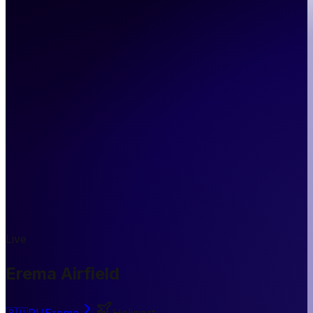
Live
Erema Airfield
🇷🇺
RU
Erema
Heliport