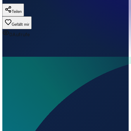
Teilen
Gefällt mir
0
Aufrufe