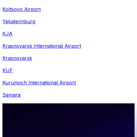
Koltsovo Airport
Yekaterinburg
KJA
Krasnoyarsk International Airport
Krasnoyarsk
KUF
Kurumoch International Airport
Samara