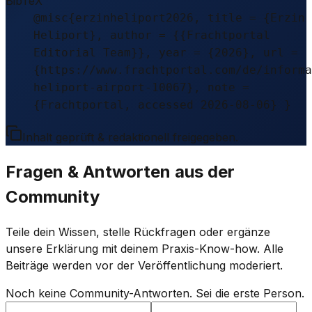
BibTeX
@misc{erzinheliport2026, title = {Erzin
Heliport}, author = {{Frachtportal
Editorial Team}}, year = {2026}, url =
{https://www.frachtportal.com/de/informa
heliport-airport-10067}, note =
{Frachtportal, accessed 2026-08-06} }
Inhalt geprüft & redaktionell freigegeben.
Fragen & Antworten aus der
Community
Teile dein Wissen, stelle Rückfragen oder ergänze
unsere Erklärung mit deinem Praxis-Know-how. Alle
Beiträge werden vor der Veröffentlichung moderiert.
Noch keine Community-Antworten. Sei die erste Person.