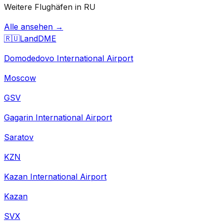
Weitere Flughäfen in RU
Alle ansehen →
🇷🇺
Land
DME
Domodedovo International Airport
Moscow
GSV
Gagarin International Airport
Saratov
KZN
Kazan International Airport
Kazan
SVX