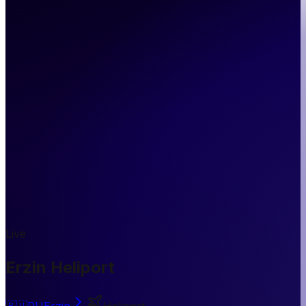
Live
Erzin Heliport
🇷🇺
RU
Erzin
Heliport