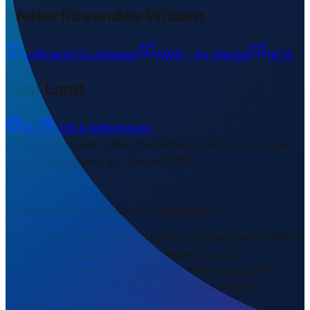
Weiterführendes Wissen
Luftfracht Grundlagen
AWB – Air Waybill
IATA
Zum Land
RU
Zoll & Abfertigung
Weiterführende Links
1 Bereiche/Sections • 8 Links
▾
Zuletzt aktualisiert
:
31. Januar 2026
Inhalt geprüft & redaktionell freigegeben
Die auf dieser Seite dargestellten Informationen basieren
auf öffentlich zugänglichen Transport- und
Infrastrukturdaten. Die logistische Bedeutung eines
Standorts kann sich ändern. Alle Angaben ohne
Gewähr.