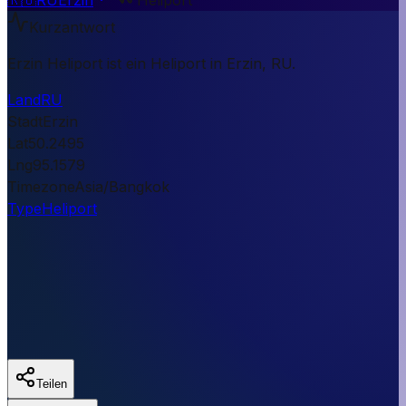
Kurzantwort
Erzin Heliport ist ein Heliport in Erzin, RU.
Land
RU
Stadt
Erzin
Lat
50.2495
Lng
95.1579
Timezone
Asia/Bangkok
Type
Heliport
Teilen