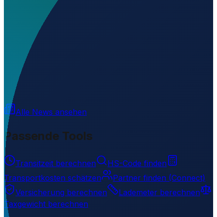
Wo liegt Erzin Heliport?
▼
Wird geladen...
50.24946
,
95.15788
Alle News ansehen
Passende Tools
Transitzeit berechnen
HS-Code finden
Transportkosten schätzen
Partner finden (Connect)
Versicherung berechnen
Lademeter berechnen
Taxgewicht berechnen