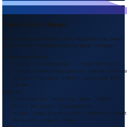
Diese Seite zitieren
Sie schreiben einen Bericht, eine Hausarbeit oder einen
LinkedIn-Post? Verwenden Sie eine dieser Vorlagen.
Empfohlenes Format
Source: Frachtportal – Erzin Heliport
(https://www.frachtportal.com/de/informa
heliport-airport-10067), accessed 2026-
08-06
APA-Stil
Frachtportal Editorial Team. (2026).
Erzin Heliport. Frachtportal.
https://www.frachtportal.com/de/informat
heliport-airport-10067