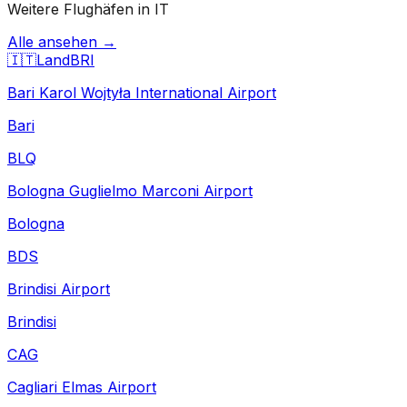
Weitere Flughäfen in IT
Alle ansehen →
🇮🇹
Land
BRI
Bari Karol Wojtyła International Airport
Bari
BLQ
Bologna Guglielmo Marconi Airport
Bologna
BDS
Brindisi Airport
Brindisi
CAG
Cagliari Elmas Airport