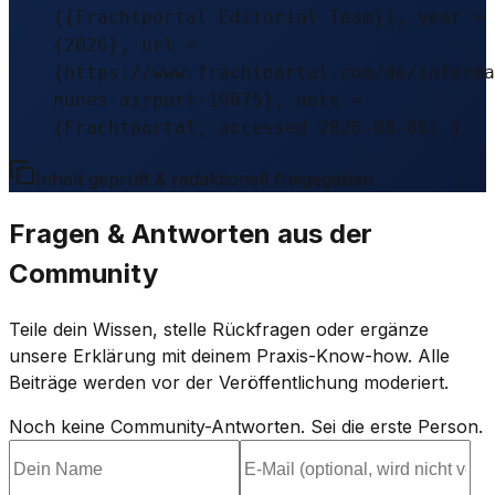
{{Frachtportal Editorial Team}}, year =
{2026}, url =
{https://www.frachtportal.com/de/informa
nunes-airport-19675}, note =
{Frachtportal, accessed 2026-08-06} }
Inhalt geprüft & redaktionell freigegeben.
Fragen & Antworten aus der
Community
Teile dein Wissen, stelle Rückfragen oder ergänze
unsere Erklärung mit deinem Praxis-Know-how. Alle
Beiträge werden vor der Veröffentlichung moderiert.
Noch keine Community-Antworten. Sei die erste Person.