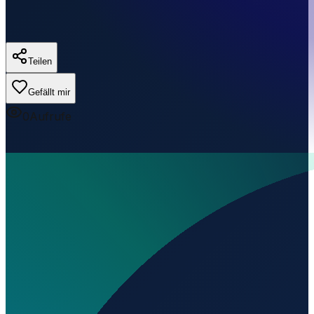
Teilen
Gefällt mir
0
Aufrufe