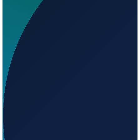
Wo liegt Selma Nunes Airport?
▼
Auf welcher Höhe liegt Selma Nunes Airport?
▼
Wird geladen...
-13.09448
,
-42.55290
579
m ü. NN