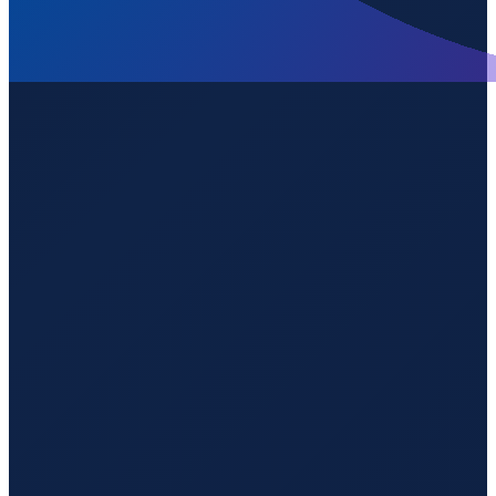
Sao Paulo
→
Shenzhen