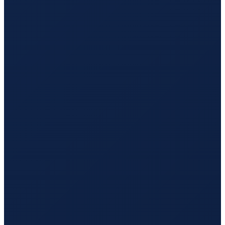
Sao Paulo
→
Guangzhou