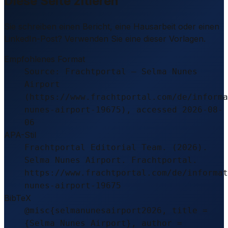
Diese Seite zitieren
Sie schreiben einen Bericht, eine Hausarbeit oder einen
LinkedIn-Post? Verwenden Sie eine dieser Vorlagen.
Empfohlenes Format
Source: Frachtportal – Selma Nunes
Airport
(https://www.frachtportal.com/de/informa
nunes-airport-19675), accessed 2026-08-
06
APA-Stil
Frachtportal Editorial Team. (2026).
Selma Nunes Airport. Frachtportal.
https://www.frachtportal.com/de/informat
nunes-airport-19675
BibTeX
@misc{selmanunesairport2026, title =
{Selma Nunes Airport}, author =