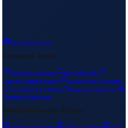
Alle News ansehen
Passende Tools
Transitzeit berechnen
HS-Code finden
Transportkosten schätzen
Partner finden (Connect)
Versicherung berechnen
Lademeter berechnen
Taxgewicht berechnen
Weiterführendes Wissen
Luftfracht Grundlagen
AWB – Air Waybill
IATA