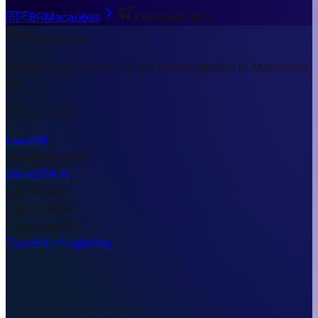
🇧🇷
BR
Macaúbas
Kleinflughafen
Kurzantwort
Selma Nunes Airport ist ein Kleinflughafen in Macaúbas,
BR.
579 m ü. NN.
Land
BR
Stadt
Macaúbas
Höhe
579 m
Lat
-13.0945
Lng
-42.5529
Timezone
UTC
Type
Kleinflughafen