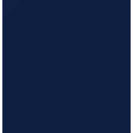
Sao Paulo
→
Hong Kong