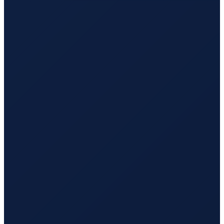
Sao Paulo
→
Busan