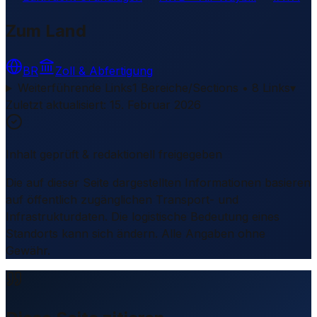
Zum Land
BR
Zoll & Abfertigung
Weiterführende Links
1 Bereiche/Sections • 8 Links
▾
Zuletzt aktualisiert
:
15. Februar 2026
Inhalt geprüft & redaktionell freigegeben
Die auf dieser Seite dargestellten Informationen basieren
auf öffentlich zugänglichen Transport- und
Infrastrukturdaten. Die logistische Bedeutung eines
Standorts kann sich ändern. Alle Angaben ohne
Gewähr.