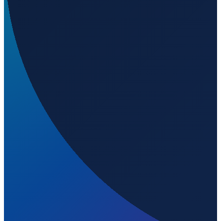
Sao Paulo
→
Shanghai