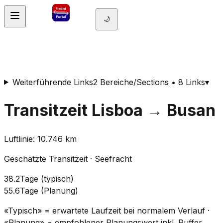
🌙
Weiterführende Links
2 Bereiche/Sections • 8 Links
▾
Transitzeit
Lisboa
→
Busan
Luftlinie
:
10.746
km
Geschätzte Transitzeit
·
Seefracht
38.2
Tage
(
typisch
)
55.6
Tage
(
Planung
)
«Typisch» = erwartete Laufzeit bei normalem Verlauf ·
«Planung» = empfohlener Planungswert inkl. Puffer