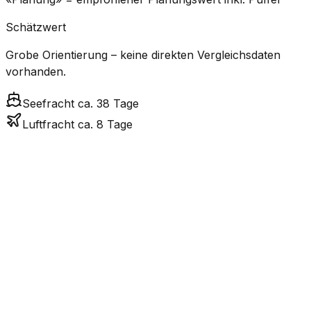
Schätzwert
Grobe Orientierung – keine direkten Vergleichsdaten
vorhanden.
Seefracht ca. 38 Tage
Luftfracht ca. 8 Tage
CO₂-
Modus
Transitzeit
Geschätzte
Emissionen
Kosten
$$$$
$5.2k
7.5
Tage
Hoch
– $7.7k
Luftfracht
$
$311 –