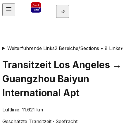
🌙
Weiterführende Links
2 Bereiche/Sections • 8 Links
▾
Transitzeit
Los Angeles
→
Guangzhou Baiyun
International Apt
Luftlinie
:
11.621
km
Geschätzte Transitzeit
·
Seefracht