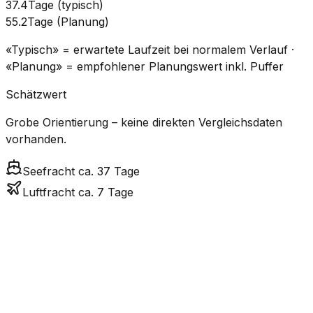
37.4
Tage
(
typisch
)
55.2
Tage
(
Planung
)
«Typisch» = erwartete Laufzeit bei normalem Verlauf ·
«Planung» = empfohlener Planungswert inkl. Puffer
Schätzwert
Grobe Orientierung – keine direkten Vergleichsdaten
vorhanden.
Seefracht ca. 37 Tage
Luftfracht ca. 7 Tage
CO₂-
Modus
Transitzeit
Geschätzte
Emissione
Kosten