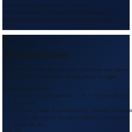
auf öffentlich zugänglichen Transport- und
Infrastrukturdaten. Die logistische Bedeutung eines
Standorts kann sich ändern. Alle Angaben ohne
Gewähr.
Diese Seite zitieren
Sie schreiben einen Bericht, eine Hausarbeit oder einen
LinkedIn-Post? Verwenden Sie eine dieser Vorlagen.
Empfohlenes Format
Source: Frachtportal – A J Flying Ranch
Airport
(https://www.frachtportal.com/de/informa
j-flying-ranch-airport-5993), accessed
2026-08-06