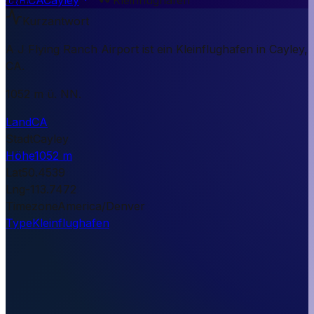
Kurzantwort
A J Flying Ranch Airport ist ein Kleinflughafen in Cayley,
CA.
1052 m ü. NN.
Land
CA
Stadt
Cayley
Höhe
1052 m
Lat
50.4539
Lng
-113.7472
Timezone
America/Denver
Type
Kleinflughafen