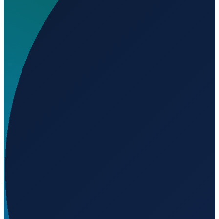
Wo liegt A J Flying Ranch Airport?
▼
Auf welcher Höhe liegt A J Flying Ranch Airport?
▼
Wird geladen...
50.45389
,
-113.74719
1052
m ü. NN
Vancouver
→
Shanghai