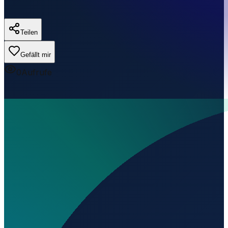
Teilen
Gefällt mir
0
Aufrufe