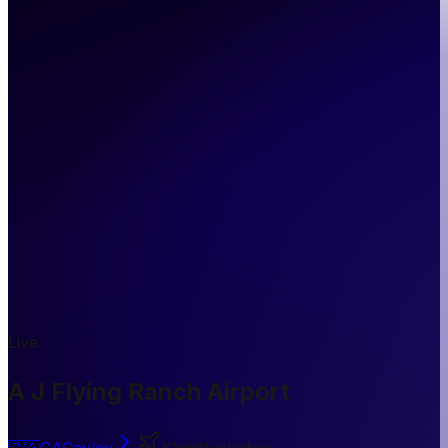
Live
A J Flying Ranch Airport
🇨🇦
CA
Cayley
Kleinflughafen