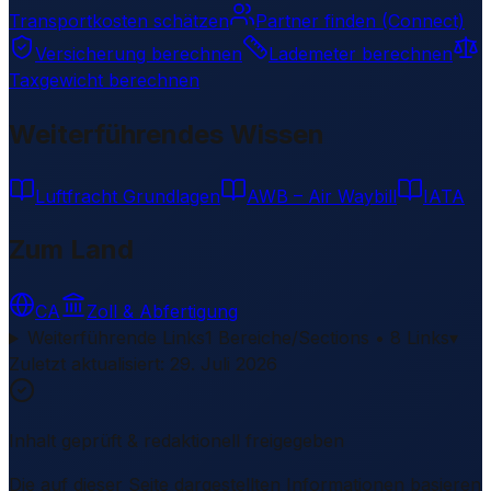
Transportkosten schätzen
Partner finden (Connect)
Versicherung berechnen
Lademeter berechnen
Taxgewicht berechnen
Weiterführendes Wissen
Luftfracht Grundlagen
AWB – Air Waybill
IATA
Zum Land
CA
Zoll & Abfertigung
Weiterführende Links
1 Bereiche/Sections • 8 Links
▾
Zuletzt aktualisiert
:
29. Juli 2026
Inhalt geprüft & redaktionell freigegeben
Die auf dieser Seite dargestellten Informationen basieren