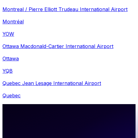
Montreal / Pierre Elliott Trudeau International Airport
Montréal
YOW
Ottawa Macdonald-Cartier International Airport
Ottawa
YQB
Quebec Jean Lesage International Airport
Quebec