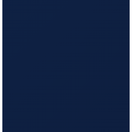
Vancouver
→
Tokyo