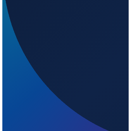
Vancouver
→
Shenzhen