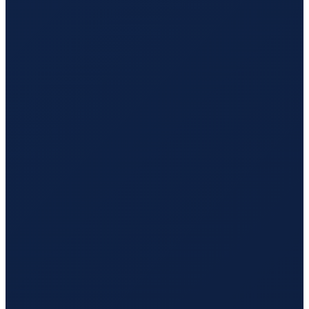
Vancouver
→
Hong Kong