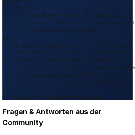
APA-Stil
Frachtportal Editorial Team. (2026). A
J Flying Ranch Airport. Frachtportal.
https://www.frachtportal.com/de/informat
j-flying-ranch-airport-5993
BibTeX
@misc{ajflying2026, title = {A J Flying
Ranch Airport}, author = {{Frachtportal
Editorial Team}}, year = {2026}, url =
{https://www.frachtportal.com/de/informa
j-flying-ranch-airport-5993}, note =
{Frachtportal, accessed 2026-08-06} }
Inhalt geprüft & redaktionell freigegeben.
Fragen & Antworten aus der
Community