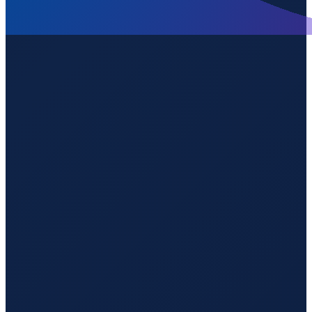
Vancouver
→
Guangzhou