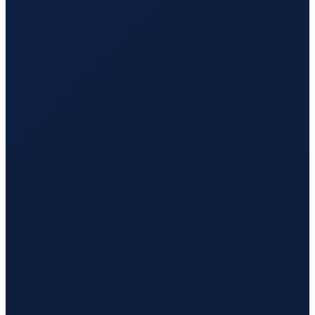
Vancouver
→
Busan