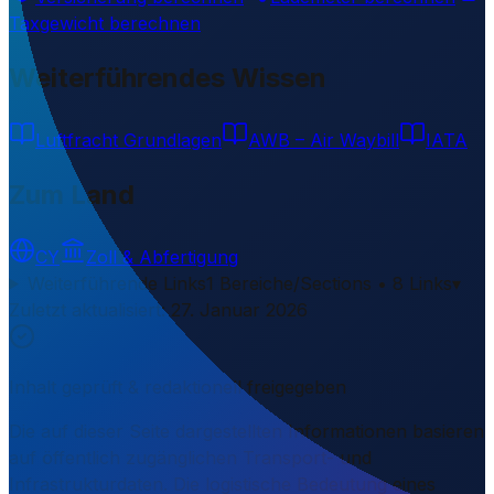
Taxgewicht berechnen
Weiterführendes Wissen
Luftfracht Grundlagen
AWB – Air Waybill
IATA
Zum Land
CY
Zoll & Abfertigung
Weiterführende Links
1 Bereiche/Sections • 8 Links
▾
Zuletzt aktualisiert
:
27. Januar 2026
Inhalt geprüft & redaktionell freigegeben
Die auf dieser Seite dargestellten Informationen basieren
auf öffentlich zugänglichen Transport- und
Infrastrukturdaten. Die logistische Bedeutung eines