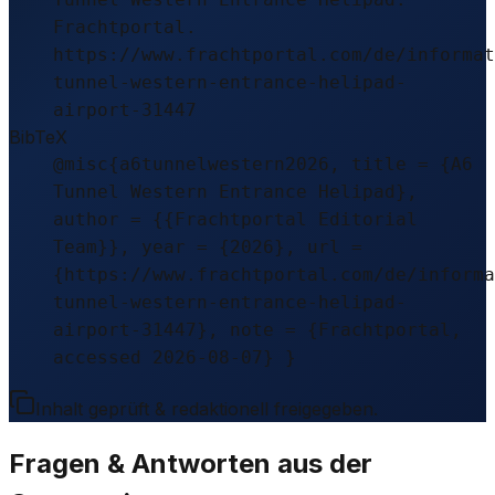
Frachtportal.
https://www.frachtportal.com/de/informat
tunnel-western-entrance-helipad-
airport-31447
BibTeX
@misc{a6tunnelwestern2026, title = {A6
Tunnel Western Entrance Helipad},
author = {{Frachtportal Editorial
Team}}, year = {2026}, url =
{https://www.frachtportal.com/de/informa
tunnel-western-entrance-helipad-
airport-31447}, note = {Frachtportal,
accessed 2026-08-07} }
Inhalt geprüft & redaktionell freigegeben.
Fragen & Antworten aus der