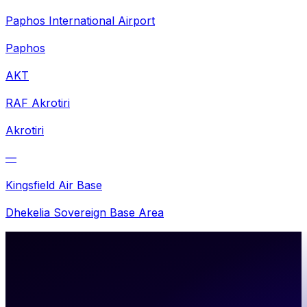
Paphos International Airport
Paphos
AKT
RAF Akrotiri
Akrotiri
—
Kingsfield Air Base
Dhekelia Sovereign Base Area