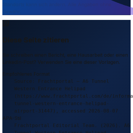
Standorts kann sich ändern. Alle Angaben ohne
Gewähr.
Diese Seite zitieren
Sie schreiben einen Bericht, eine Hausarbeit oder einen
LinkedIn-Post? Verwenden Sie eine dieser Vorlagen.
Empfohlenes Format
Source: Frachtportal – A6 Tunnel
Western Entrance Helipad
(https://www.frachtportal.com/de/informa
tunnel-western-entrance-helipad-
airport-31447), accessed 2026-08-07
APA-Stil
Frachtportal Editorial Team. (2026). A6
Tunnel Western Entrance Helipad.