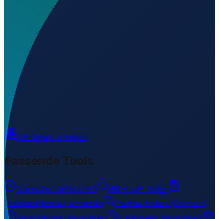
Wo liegt A6 Tunnel Western Entrance Helipad?
▼
Wird geladen...
34.69534
,
32.83266
Alle News ansehen
Passende Tools
Transitzeit berechnen
HS-Code finden
Transportkosten schätzen
Partner finden (Connect)
Versicherung berechnen
Lademeter berechnen