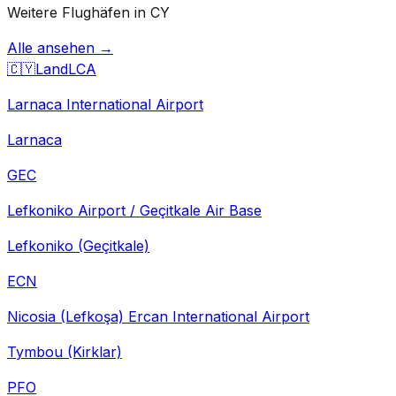
Weitere Flughäfen in CY
Alle ansehen →
🇨🇾
Land
LCA
Larnaca International Airport
Larnaca
GEC
Lefkoniko Airport / Geçitkale Air Base
Lefkoniko (Geçitkale)
ECN
Nicosia (Lefkoşa) Ercan International Airport
Tymbou (Kirklar)
PFO