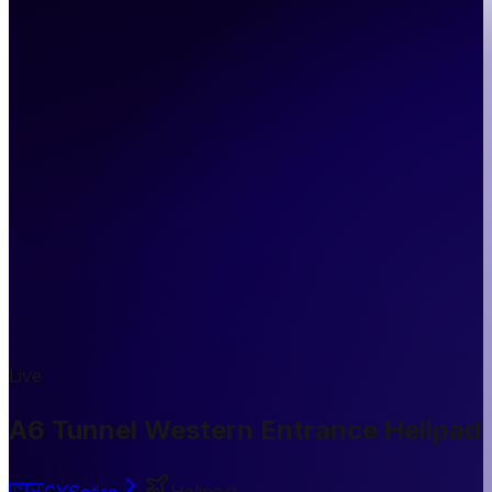
Live
A6 Tunnel Western Entrance Helipad
🇨🇾
CY
Sotira
Heliport