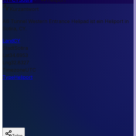
Kurzantwort
A6 Tunnel Western Entrance Helipad ist ein Heliport in
Sotira, CY.
Land
CY
Stadt
Sotira
Lat
34.6953
Lng
32.8327
Timezone
UTC
Type
Heliport
Teilen