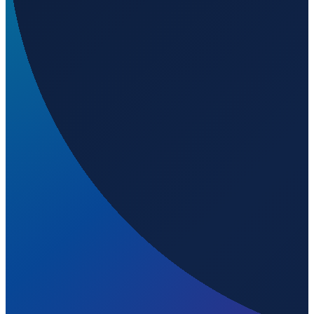
Sydney
→
Shenzhen