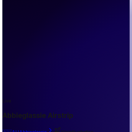
Live
Abbieglassie Airstrip
🇦🇺
AU
Abbieglassie
Kleinflughafen