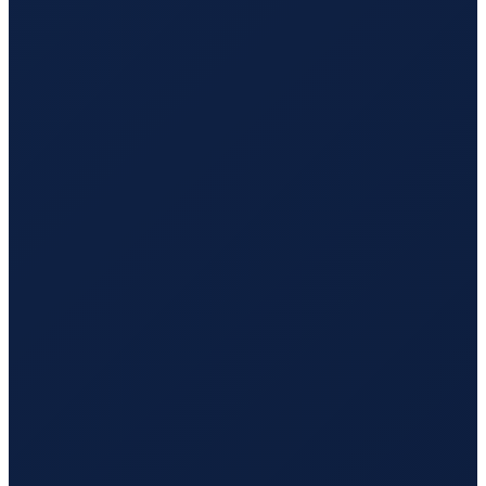
Sydney
→
Tokyo