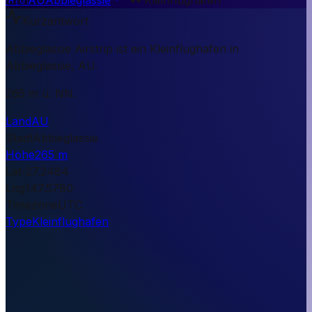
Kurzantwort
Abbieglassie Airstrip ist ein Kleinflughafen in
Abbieglassie, AU.
265 m ü. NN.
Land
AU
Stadt
Abbieglassie
Höhe
265 m
Lat
-27.2484
Lng
147.5780
Timezone
UTC
Type
Kleinflughafen