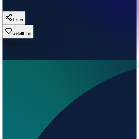
Teilen
Gefällt mir
0
Aufrufe