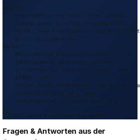
05
APA-Stil
Frachtportal Editorial Team. (2026).
Abbieglassie Airstrip. Frachtportal.
https://www.frachtportal.com/de/informat
airstrip-airport-66
BibTeX
@misc{abbieglassieairstrip2026, title =
{Abbieglassie Airstrip}, author =
{{Frachtportal Editorial Team}}, year =
{2026}, url =
{https://www.frachtportal.com/de/informa
airstrip-airport-66}, note =
{Frachtportal, accessed 2026-08-05} }
Inhalt geprüft & redaktionell freigegeben.
Fragen & Antworten aus der