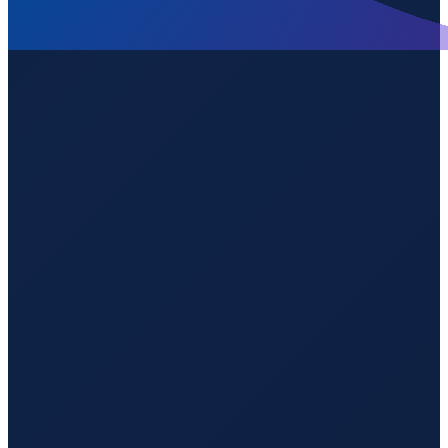
Sydney
→
Guangzhou