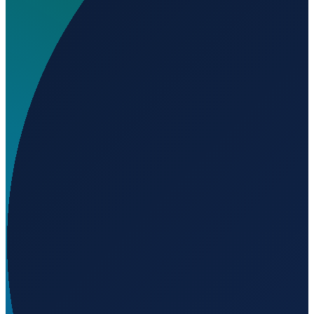
Wo liegt Abbieglassie Airstrip?
▼
Auf welcher Höhe liegt Abbieglassie Airstrip?
▼
Wird geladen...
-27.24837
,
147.57799
265
m ü. NN
Sydney
→
Shanghai