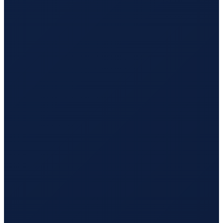
Sydney
→
Busan