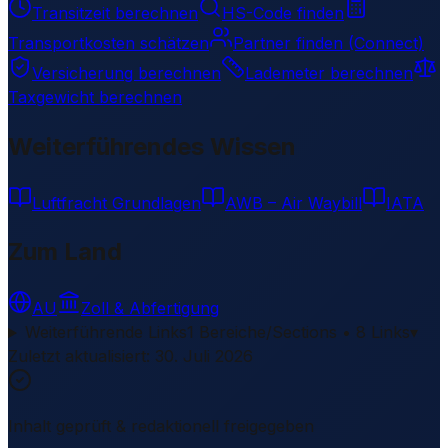
Transitzeit berechnen
HS-Code finden
Transportkosten schätzen
Partner finden (Connect)
Versicherung berechnen
Lademeter berechnen
Taxgewicht berechnen
Weiterführendes Wissen
Luftfracht Grundlagen
AWB – Air Waybill
IATA
Zum Land
AU
Zoll & Abfertigung
Weiterführende Links
1 Bereiche/Sections • 8 Links
▾
Zuletzt aktualisiert
:
30. Juli 2026
Inhalt geprüft & redaktionell freigegeben