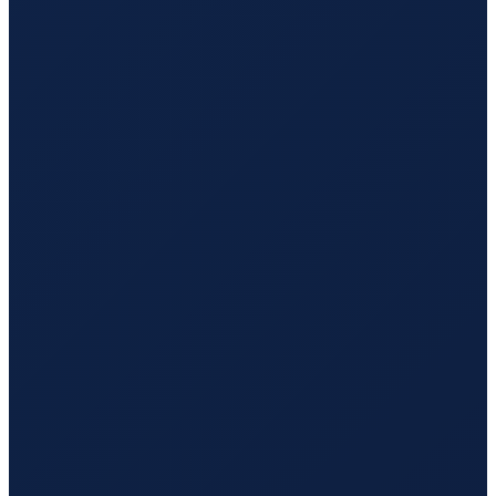
Sydney
→
Hong Kong