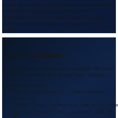
Die auf dieser Seite dargestellten Informationen basieren
auf öffentlich zugänglichen Transport- und
Infrastrukturdaten. Die logistische Bedeutung eines
Standorts kann sich ändern. Alle Angaben ohne
Gewähr.
Diese Seite zitieren
Sie schreiben einen Bericht, eine Hausarbeit oder einen
LinkedIn-Post? Verwenden Sie eine dieser Vorlagen.
Empfohlenes Format
Source: Frachtportal – Abbieglassie
Airstrip
(https://www.frachtportal.com/de/informa
airstrip-airport-66), accessed 2026-08-