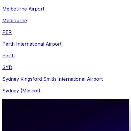
Melbourne Airport
Melbourne
PER
Perth International Airport
Perth
SYD
Sydney Kingsford Smith International Airport
Sydney (Mascot)