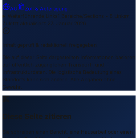
AU
Zoll & Abfertigung
Weiterführende Links
1 Bereiche/Sections • 8 Links
▾
Zuletzt aktualisiert
:
27. Januar 2026
Inhalt geprüft & redaktionell freigegeben
Die auf dieser Seite dargestellten Informationen basieren
auf öffentlich zugänglichen Transport- und
Infrastrukturdaten. Die logistische Bedeutung eines
Standorts kann sich ändern. Alle Angaben ohne
Gewähr.
Diese Seite zitieren
Sie schreiben einen Bericht, eine Hausarbeit oder einen