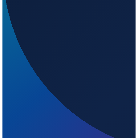
Sydney
→
Shanghai