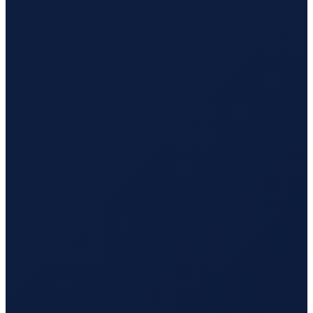
Sydney
→
Busan