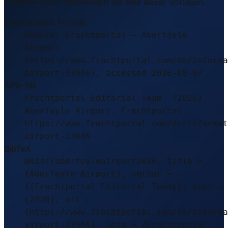
LinkedIn-Post? Verwenden Sie eine dieser Vorlagen.
Empfohlenes Format
Source: Frachtportal – Aberfoyle
Airport
(https://www.frachtportal.com/de/informa
airport-33946), accessed 2026-08-07
APA-Stil
Frachtportal Editorial Team. (2026).
Aberfoyle Airport. Frachtportal.
https://www.frachtportal.com/de/informat
airport-33946
BibTeX
@misc{aberfoyleairport2026, title =
{Aberfoyle Airport}, author =
{{Frachtportal Editorial Team}}, year =
{2026}, url =
{https://www.frachtportal.com/de/informa
airport-33946}, note = {Frachtportal,