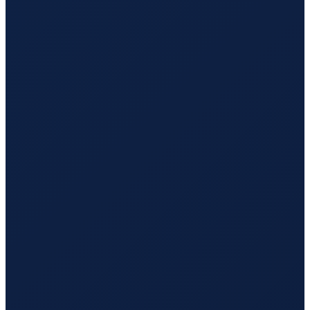
Sydney
→
Hong Kong