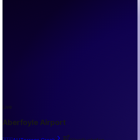
Live
Aberfoyle Airport
🇦🇺
AU
Torrens Creek
Kleinflughafen