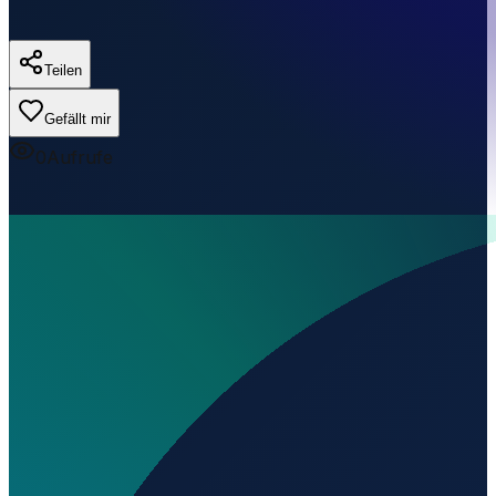
Teilen
Gefällt mir
0
Aufrufe