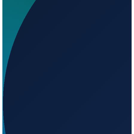
Wo liegt Aberfoyle Airport?
▼
Auf welcher Höhe liegt Aberfoyle Airport?
▼
Wird geladen...
-21.67056
,
145.26611
274
m ü. NN