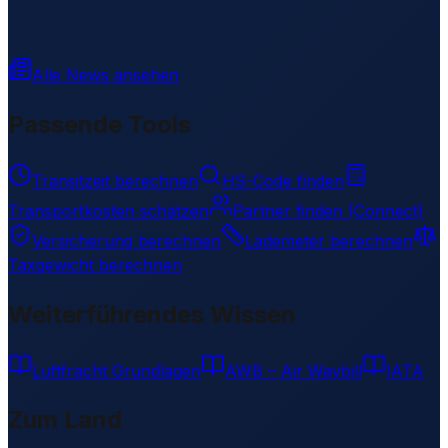
Alle News ansehen
Passende Tools
Transitzeit berechnen
HS-Code finden
Transportkosten schätzen
Partner finden (Connect)
Versicherung berechnen
Lademeter berechnen
Taxgewicht berechnen
Weiterführendes Wissen
Luftfracht Grundlagen
AWB – Air Waybill
IATA
Zum Land