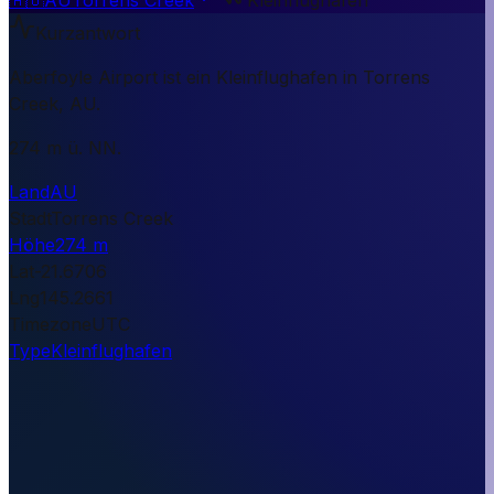
Kurzantwort
Aberfoyle Airport ist ein Kleinflughafen in Torrens
Creek, AU.
274 m ü. NN.
Land
AU
Stadt
Torrens Creek
Höhe
274 m
Lat
-21.6706
Lng
145.2661
Timezone
UTC
Type
Kleinflughafen