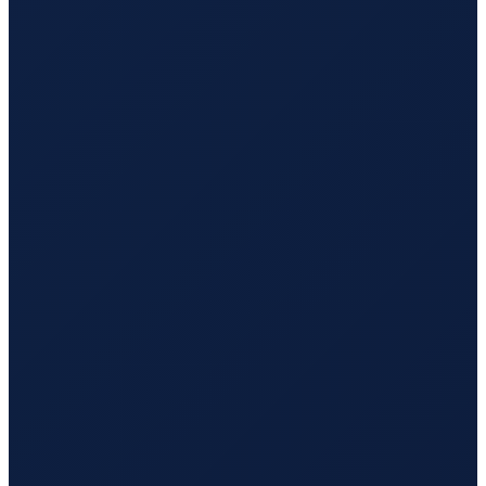
Sydney
→
Tokyo