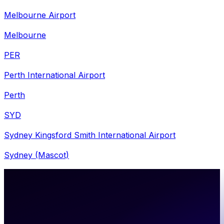
Melbourne Airport
Melbourne
PER
Perth International Airport
Perth
SYD
Sydney Kingsford Smith International Airport
Sydney (Mascot)