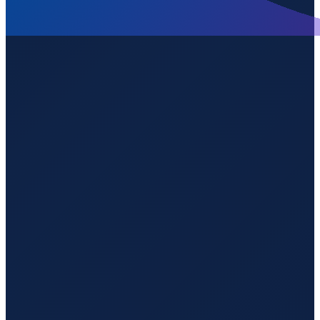
Sydney
→
Shenzhen