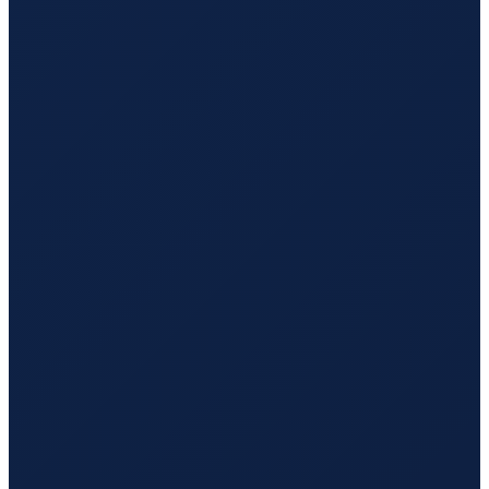
Sydney
→
Guangzhou