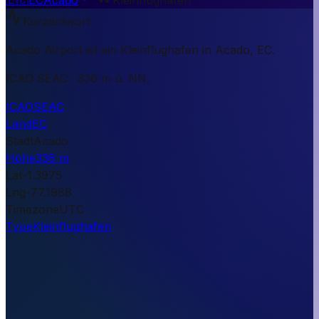
Kurzantwort
Acado Airport ist ein Kleinflughafen in Acado, EC.
ICAO SEAC · 336 m ü. NN.
ICAO
SEAC
Land
EC
Stadt
Acado
Höhe
336 m
Lat
-1.3975
Lng
-77.1988
Timezone
UTC
Type
Kleinflughafen