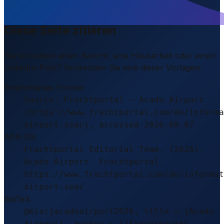
Diese Seite zitieren
Sie schreiben einen Bericht, eine Hausarbeit oder einen
LinkedIn-Post? Verwenden Sie eine dieser Vorlagen.
Empfohlenes Format
Source: Frachtportal – Acado Airport
(https://www.frachtportal.com/de/informa
airport-seac), accessed 2026-08-07
APA-Stil
Frachtportal Editorial Team. (2026).
Acado Airport. Frachtportal.
https://www.frachtportal.com/de/informat
airport-seac
BibTeX
@misc{acadoairport2026, title = {Acado
Airport}, author = {{Frachtportal