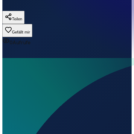
Teilen
Gefällt mir
0
Aufrufe