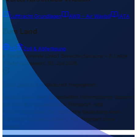
Luftfracht Grundlagen
AWB – Air Waybill
IATA
Zum Land
EC
Zoll & Abfertigung
Weiterführende Links
1 Bereiche/Sections • 8 Links
▾
Zuletzt aktualisiert
:
30. Juli 2026
Inhalt geprüft & redaktionell freigegeben
Die auf dieser Seite dargestellten Informationen basieren
auf öffentlich zugänglichen Transport- und
Infrastrukturdaten. Die logistische Bedeutung eines
Standorts kann sich ändern. Alle Angaben ohne
Gewähr.