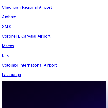
Chachoán Regional Airport
Ambato
XMS
Coronel E Carvajal Airport
Macas
LTX
Cotopaxi International Airport
Latacunga