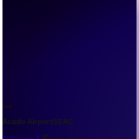
Live
Acado Airport
SEAC
🇪🇨
EC
Acado
Kleinflughafen