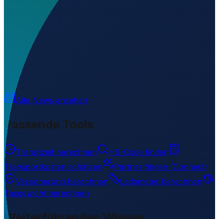
Wo liegt Acado Airport?
▼
Was ist der ICAO-Code von Acado Airport?
▼
Auf welcher Höhe liegt Acado Airport?
▼
Wird geladen...
-1.39751
,
-77.19885
336
m ü. NN
Alle News ansehen
Passende Tools
Transitzeit berechnen
HS-Code finden
Transportkosten schätzen
Partner finden (Connect)
Versicherung berechnen
Lademeter berechnen
Taxgewicht berechnen
Weiterführendes Wissen